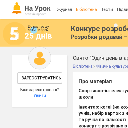
Журнал
Бібліотека
Тести
Підви
Конкурс розро
До розіграшу
залишилось:
25 днів
Розробки додавай – 
Свято "Один день в ар
Бібліотека
Фізична культур
ЗАРЕЄСТРУВАТИСЬ
Про матеріал
Вже зареєстровані?
Спортивно-інтелектуа
Увійти
школи
Інвентар:
кеглі (на ко
учнів, набір карток 
та ручка по кількості
конверт з розрізаною