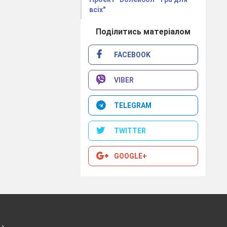
ові пробіжки і
всіх"
Поділитись матеріалом
 провести один
FACEBOOK
сті
понад усе
.
сниками, треба
VIBER
TELEGRAM
иви
ми.
людства дійсно
TWITTER
я
GOOGLE+