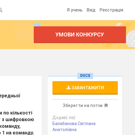
Я учень
Вхід
Реєстрація
УМОВИ КОНКУРСУ
DOCX
ЗАВАНТАЖИТИ
середньої
Зберегти на потім
и по кількості
Додав(-ла)
рт з шифровкою
Балабанова Світлана
 команду,
Анатоліївна
 1 на команду.