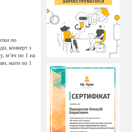
ртки по
ди, конверт з
у, м
’
яч по 1 на
ви, мати по 1