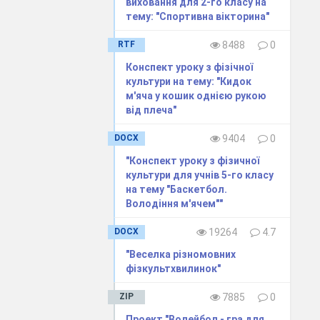
виховання для 2-го класу на
тему: "Спортивна вікторина"
RTF
8488
0
Конспект уроку з фізічної
культури на тему: "Кидок
м'яча у кошик однiєю рукою
вiд плеча"
DOCX
9404
0
"Конспект уроку з фізичної
культури для учнів 5-го класу
на тему "Баскетбол.
Володіння м'ячем""
 людину своїм
DOCX
19264
4.7
"Веселка різномовних
фізкультхвилинок"
ється всіма її
и в армію, щоб
ZIP
7885
0
Проект "Волейбол - гра для