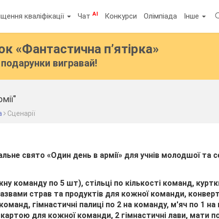
AI
щення кваліфікації
Чат
Конкурси
Олімпіада
Інше
бок
«Фантастична п’ятірка»
подарунки вигравай!
мії"
а
Сценарії
льне свято «Один день в армії» для учнів молодшої та 
жну команду по 5 шт), стільці по кількості команд, куртк
з назвами страв та продуктів для кожної команди, конве
 команд, гімнастичні палиці по 2 на команду, м'яч по 1 на
 картою для кожної команди, 2 гімнастичні лави, мати по