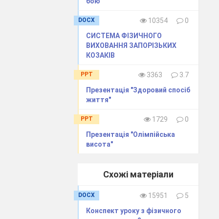
бою
DOCX
10354
0
СИСТЕМА ФІЗИЧНОГО
ВИХОВАННЯ ЗАПОРІЗЬКИХ
КОЗАКІВ
і
любі
наші,
PPT
3363
3.7
Презентація "Здоровий спосіб
життя"
ших лицарів і
PPT
1729
0
Презентація "Олімпійська
висота"
Схожі матеріали
DOCX
15951
5
Конспект уроку з фізичного