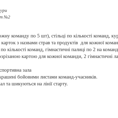
тури
ст №2
кожну команду по 5 шт), стільці по кількості команд, ку
р карток з назвами страв та продуктів
для кожної коман
о кількості команд, гімнастичні палиці по 2 на команд
озрізаною картою для кожної команди, 2 гімнастичні ла
спортивна зала
крашені бойовими листами команд-учасників.
ал та шикуються на лінії старту.