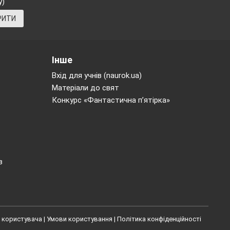
у)
РИТИ
струнко!»
«Товаришу
___»
Інше
Вхід для учнів (naurok.ua)
Матеріали до свят
аже,як швидко
Конкурс «Фантастична п’ятірка»
ігає кеглю,
ишається біля
. Естафета
в
 протилежній
ати
 користувача
|
Умови користування
|
Політика конфіденційності
приготування