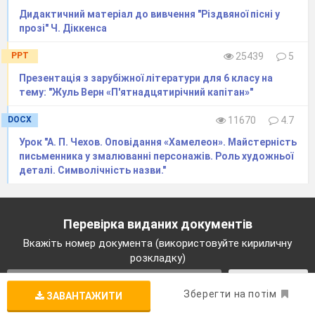
Дидактичний матеріал до вивчення "Різдвяної пісні у
прозі" Ч. Діккенса
PPT
25439
5
Презентація з зарубіжної літератури для 6 класу на
тему: "Жуль Верн «П'ятнадцятирічний капітан»"
DOCX
11670
4.7
Урок "А. П. Чехов. Оповідання «Хамелеон». Майстерність
письменника у змалюванні персонажів. Роль художньої
деталі. Символічність назви."
Перевірка виданих документів
Вкажіть номер документа (використовуйте кириличну
розкладку)
ПЕРЕВІРИТИ
Зберегти на потім
ЗАВАНТАЖИТИ