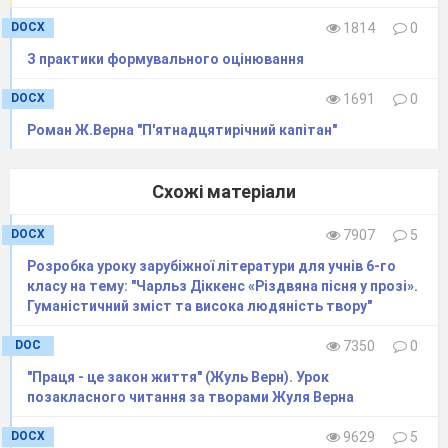
DOCX
1814
0
З практики формувального оцінювання
DOCX
1691
0
Роман Ж.Верна "П'ятнадцятирічний капітан"
Схожі матеріали
DOCX
7907
5
Розробка уроку зарубіжної літератури для учнів 6-го
класу на тему: "Чарльз Діккенс «Різдвяна пісня у прозі».
Гуманістичний зміст та висока людяність твору"
DOC
7350
0
"Праця - це закон життя" (Жуль Верн). Урок
позакласного читання за творами Жуля Верна
DOCX
9629
5