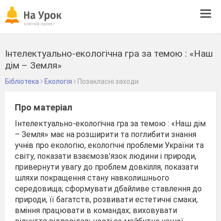
Tog
navi
Інтелектуально-екологічна гра за темою : «Наш
дім – Земля»
Бібліотека
Екологія
Позакласні заходи
Про матеріал
Інтелектуально-екологічна гра за темою : «Наш дім
– Земля» має на розширити та поглибити знання
учнів про екологію, екологічні проблеми України та
світу, показати взаємозв’язок людини і природи,
привернути увагу до проблем довкілля, показати
шляхи покращення стану навколишнього
середовища; сформувати дбайливе ставлення до
природи, її багатств, розвивати естетичні смаки,
вміння працювати в командах; виховувати