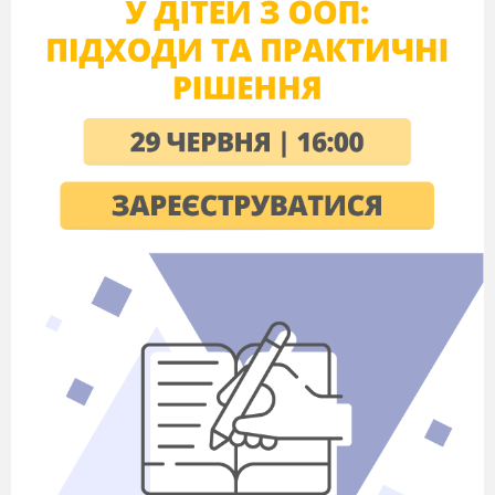
ВЕДУЧИЙ:
ПЕРШИЙ КОНКУРС
«ПРИВІТАННЯ»
Перший наш конкурс «Привітання».
Кожній с команд необхідно обирати
капітана, разом вигадати назву команди та
девіз, створити бейджики .
Максимальна
оцінка за це завдання 5 балів.
ВЕДУЧИЙ: ДРУГИЙ КОНКУРС
«НАЙРОЗУМНІШИЙ»
Кожній команді буде поставлено 10
запитань. Кожна правильна відповідь
оцінюється в 1 бал.
Команда 1.
Які ґрунти краще пропускають
вологу? (Піщані)