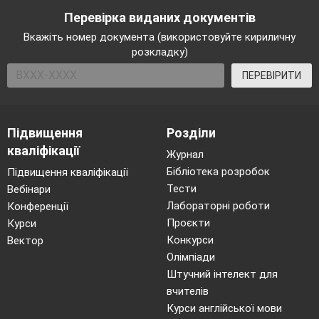
Перевірка виданих документів
справжньою бідою.
4. Потрапляючи у воду, він руйнується;
Вкажіть номер документа (використовуйте кириличну
розкладку)
риба та інші організ
ми, що там живуть,
ПЕРЕВІРИТИ
починають задихатися.
(Гній.)
* * *
Підвищення
Розділи
1. Я маю дуже багато іграшок,
кваліфікації
Журнал
виготовлених з неї.
Бібліотека розробок
Підвищення кваліфікації
2. Вона буває різнокольоровою і її дуже
Тести
Вебінари
легко зламати.
Лабораторні роботи
Конференції
3. Предмети, виготовлені з неї, легкі.
Проєкти
Курси
4. Якщо її підпалити, то з'я
виться багато
Конкурси
Вектор
чорного диму, який має неприємний запах.
Олімпіади
Штучний інтелект для
(Пластмаса.)
вчителів
* * *
Курси англійської мови
1. Його винайшли китайці.