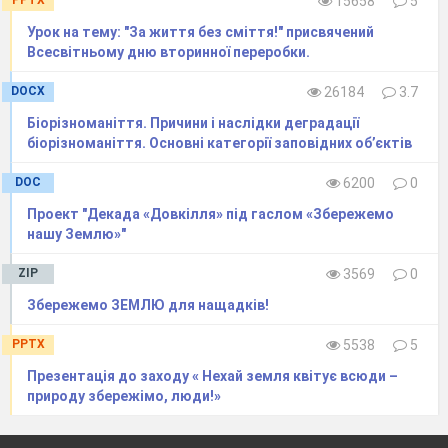
PPTX
15658
5
Кожній команді зачитуються
дитячі
Урок на тему: "За життя без сміття!" присвячений
вислови про відходи (на кожний вид
Всесвітньому дню вторинної переробки.
підготовлено 4 фрази). Команди повинні
DOCX
26184
3.7
якомо
га швидше здогадатися, що маєть
ся
Біорізноманіття. Причини і наслідки деградації
на увазі. Переможе та, яка пер
шою
біорізноманіття. Основні категорії заповідних об’єктів
правильно назве відходи. Якщо команда дає
DOC
6200
0
неправильну відповідь, команда суперників
Проект "Декада «Довкілля» під гаслом «Збережемо
може надати правильну відповідь та
нашу Землю»"
отримати додаткові бали. (За кожну
ZIP
3569
0
правильну фразу
-
3 бали)
Дитячі вислови
Збережемо ЗЕМЛЮ для нащадків!
Команда 1.
PPTX
5538
5
1. Його виробляє звичайна ко
рова.
Презентація до заходу « Нехай земля квітує всюди –
2. У невеликих кількостях він дуже
природу збережімо, люди!»
корисний.
3. Коли його дуже багато, це стає