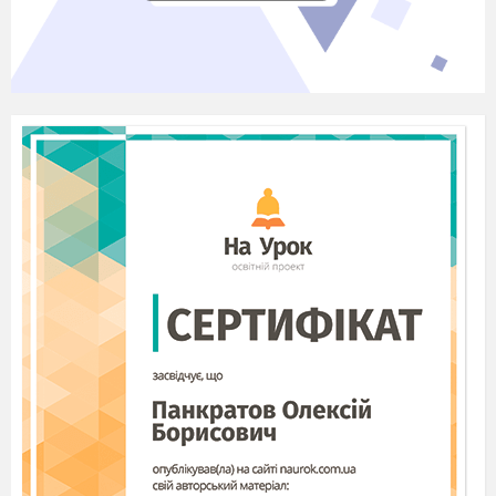
Книга, до якої заносяться вимираючі
види рослин і тварин. (Червона книга)
Відсутність нормального для певного
виду організмів забарвлення.(Альбінізм)
Сукупність наук про природу.
(Природознавство)
Високий рівень захворювання на
інфекційні хвороби (Епідемія)
Чому у ялини завжди гостра вершина?
(Поки живе – росте)
У якого птаха хвіст такий міцний, що
підтримує його на стовбурі дерева?(У дятла)
Зроду рук своїх немає, а узори
вишиває. ( Мороз )
Взимку горою, а влітку водою. ( Сніг
)