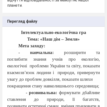
відчуття відповідальності за майбутнє нашої
планети.
Перегляд файлу
Інтелектуально-екологічна гра
Тема: «Наш дім – Земля»
Мета заходу:
- навчальна:
розширити та
поглибити
знання учнів про екологію,
екологічні
проблеми України та світу, показати
взаємозв’язок людини і
природи, привернути
увагу до проблем довкілля, показати шляхи
покращення стану навколишнього середовища;
- розвивальна:
формувати дбайливе
ставлення до природи, її багатств,
розвивати
естетичні смаки, вміння працювати в