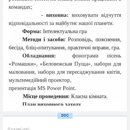
командах;
- виховна:
виховувати відчуття
відповідальності за майбутнє нашої планети.
Форма:
Інтелектуальна гра
Методи і засоби:
Розповідь, пояснення,
бесіда, бліц-опитування, практичні вправи, гра.
Обладнання:
фонограми пісень
«Ромашки»,
«Беловежская Пуща», набори для
малювання, набори для пересаджування квітів,
мультимедійний проектор,
презентація МS Power Point.
Місце проведення:
Класна кімната.
План виховного заходу
Слово ведучого.
DOC
Конкурс «Привітання»
Конкурс «Найрозумніший»
Додав(-ла)