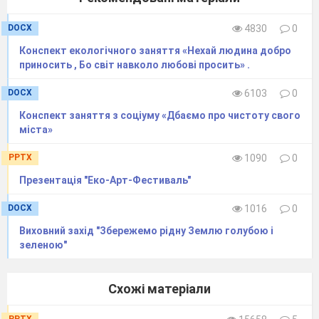
вулицях для збирання сміття (Урни)
DOCX
4830
0
Які шкідливі речовини утворюються в
Конспект екологічного заняття «Нехай людина добро
результаті передозування азотних добрив.
приносить , Бо світ навколо любові просить» .
(Нітрати).
DOCX
6103
0
За назвою якого дерева названий
Конспект заняття з соціуму «Дбаємо про чистоту свого
місяць року? Це дерево цвіте найпізніше.(Липа
міста»
– липень).
Морем, морем золота тарілка плаває. (
PPTX
1090
0
Сонце )
Презентація "Еко-Арт-Фестиваль"
Золотий пішов, а срібний прийшов. (
DOCX
1016
0
Сонце і місяць )
Виховний захід "Збережемо рідну Землю голубою і
Чорна корова весь світ поборола. (
зеленою"
Ніч )
Схожі матеріали
ВЕДУЧИЙ: ТРЕТІЙ КОНКУРС
«ВУСТАМИ ДИТИНИ»