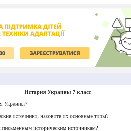
История Украины 7 класс
ия Украины?
ческие источники, назовите их основные типы?
к письменным историческим источникам?