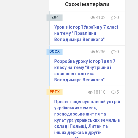
Схожі матеріали
ZIP
4102
0
​Урок з історії України у 7 класі
на тему " Правління
Володимира Великого"
DOCX
6236
0
Розробка уроку історії для 7
класу на тему "Внутрішня і
зовнішня політика
Володимира Великого"
PPTX
18110
5
Презентація суспільний устрій
українських земель,
ые меняют друг
господарське життя та
культура українських земель в
складі Польщі, Литви та
інших держав в другій