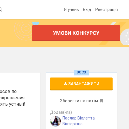
Я учень
Вхід
Реєстрація
УМОВИ КОНКУРСУ
DOCX
ЗАВАНТАЖИТИ
росов по
закрепления
Зберегти на потім
нять устный
Додав(-ла)
Паслар Віолетта
Вікторівна