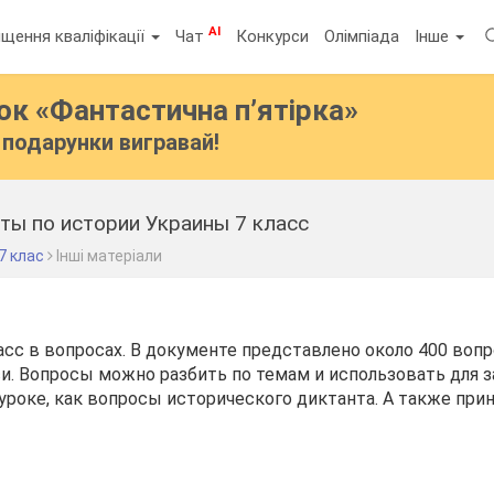
AI
щення кваліфікації
Чат
Конкурси
Олімпіада
Інше
бок
«Фантастична п’ятірка»
подарунки вигравай!
ты по истории Украины 7 класс
7 клас
Інші матеріали
асс в вопросах. В документе представлено около 400 воп
и. Вопросы можно разбить по темам и использовать для 
 уроке, как вопросы исторического диктанта. А также при