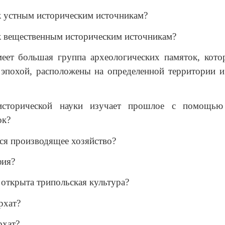
к устным историческим источникам?
к вещественным историческим источникам?
меет большая группа археологических памяток, кото
 эпохой, расположены на определенной территории 
исторической науки изучает прошлое с помощью 
ок?
тся производящее хозяйство?
фия?
 открыта трипольская культура?
рхат?
рхат?