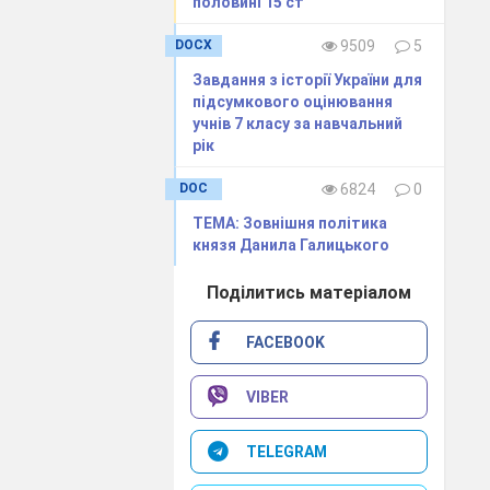
половині 15 ст
DOCX
9509
5
Завдання з історії України для
підсумкового оцінювання
учнів 7 класу за навчальний
рік
DOC
6824
0
ТЕМА: Зовнішня політика
князя Данила Галицького
Поділитись матеріалом
ская Русь?
FACEBOOK
VIBER
щит на воротах
TELEGRAM