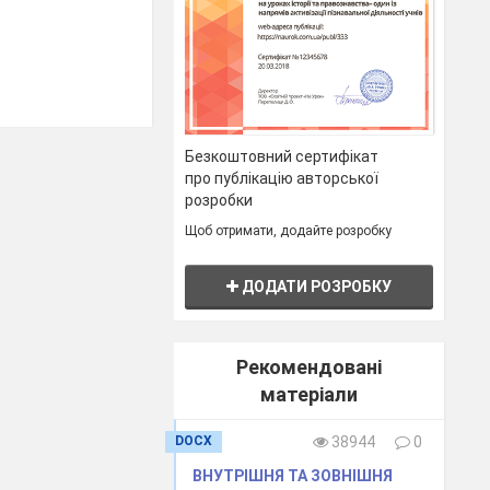
Безкоштовний сертифікат
про публікацію авторської
розробки
Щоб отримати, додайте розробку
клонение им?
ДОДАТИ РОЗРОБКУ
Рекомендовані
матеріали
DOCX
38944
0
х, тюркских и
ВНУТРІШНЯ ТА ЗОВНІШНЯ