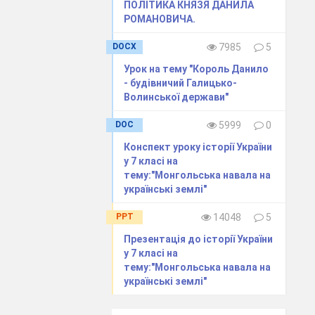
ПОЛІТИКА КНЯЗЯ ДАНИЛА
РОМАНОВИЧА.
DOCX
7985
5
зов?
Урок на тему "Король Данило
дарственного
- будівничий Галицько-
Волинської держави"
DOC
5999
0
Конспект уроку історії України
у 7 класі на
тему:"Монгольська навала на
українські землі"
PPT
14048
5
Презентація до історії України
у 7 класі на
тему:"Монгольська навала на
українські землі"