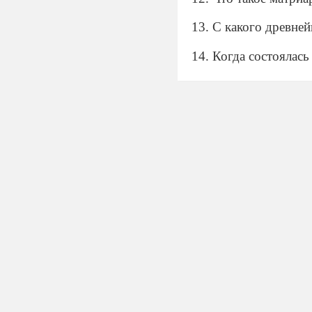
13. С какого древне
14. Когда состоялас
15.Что лежит в осно
16. Что такое цивили
17. Какая наука изуч
18. Как называлась 
19. Какой металл бы
20. Какие хронологи
21. Какие формы общ
22. Какое название
др.племен и их втор