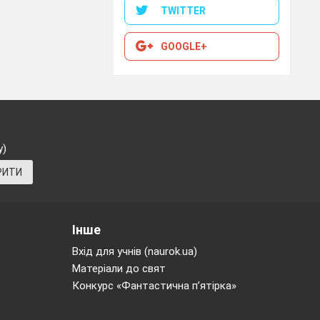
жен греческим
TWITTER
GOOGLE+
у)
РИТИ
Інше
вичей?
Вхід для учнів (naurok.ua)
Матеріали до свят
Конкурс «Фантастична п’ятірка»