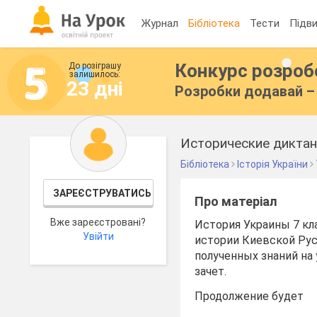
Журнал
Бібліотека
Тести
Підви
Конкурс розро
До розіграшу
залишилось:
23 дні
Розробки додавай – 
Исторические диктан
Бібліотека
Історія України
ЗАРЕЄСТРУВАТИСЬ
Про матеріал
Вже зареєстровані?
История Украины 7 кл
Увійти
истории Киевской Рус
полученных знаний на
зачет.
Продолжение будет