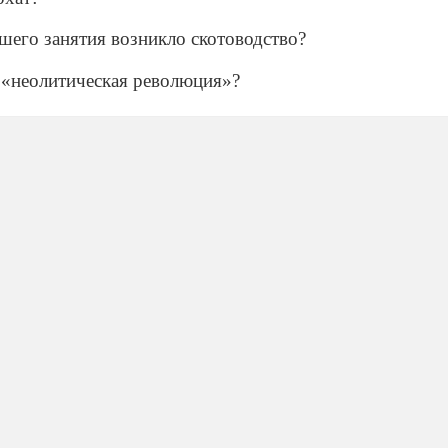
йшего занятия возникло скотоводство?
ь «неолитическая революция»?
ве «неолитической революции»?
зация?
ает происхождение и развитие человеческого рода?
вера в сверхприродные существа – богов, духов – и по
л первым открыт человеком?
ческие рамки охватывает период Средневековья?
ественной организации людей вам известны?
 имели массовые перемещения германских, славянски
жение на территорию Римской империи?