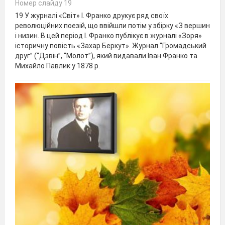
Номер слайду 19
19 У журналі «Світ» І. Франко друкує ряд своїх
революційних поезій, що ввійшли потім у збірку «З вершин
і низин. B цей період І. Франко публікує в журналі «Зоря»
історичну повість «Захар Беркут». Журнал “Громадський
друг” (“Дзвін”, “Молот”), який видавали Іван Франко та
Михайло Павлик у 1878 р.