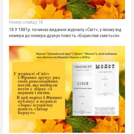
Номер слайду 18
18 У 1881р. починає видання журналу «Світ», у якому від
номера до номера друкує повість «Борислав сміється».