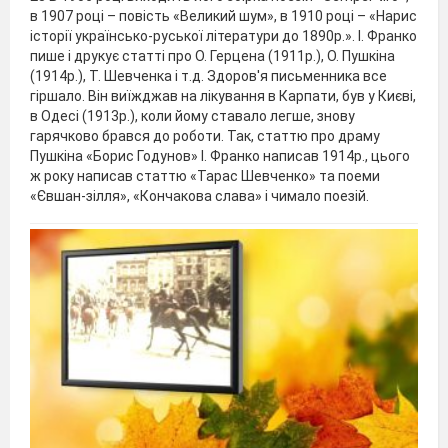
в 1907 році – повість «Великий шум», в 1910 році – «Нарис
історії українсько-руської літератури до 1890p.». І. Франко
пише і друкує статті про О. Герцена (1911р.), О. Пушкіна
(1914р.), Т. Шевченка і т.д. Здоров'я письменника все
гіршало. Він виїжджав на лікування в Карпати, був у Києві,
в Одесі (1913p.), коли йому ставало легше, знову
гарячково брався до роботи. Так, статтю про драму
Пушкіна «Борис Годунов» І. Франко написав 1914р., цього
ж року написав статтю «Тарас Шевченко» та поеми
«Євшан-зілля», «Кончакова слава» і чимало поезій.