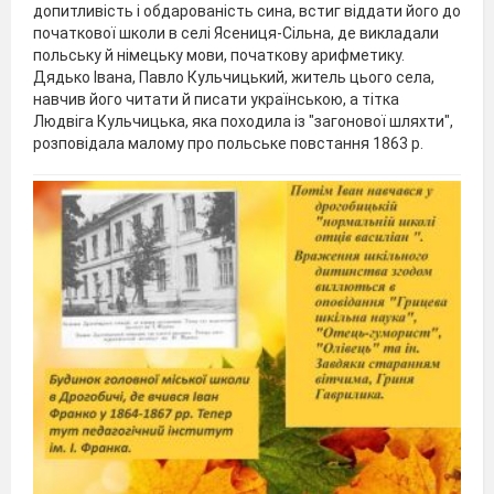
допитливість і обдарованість сина, встиг віддати його до
початкової школи в селі Ясениця-Сільна, де викладали
польську й німецьку мови, початкову арифметику.
Дядько Івана, Павло Кульчицький, житель цього села,
навчив його читати й писати українською, а тітка
Людвіга Кульчицька, яка походила із "загонової шляхти",
розповідала малому про польське повстання 1863 р.