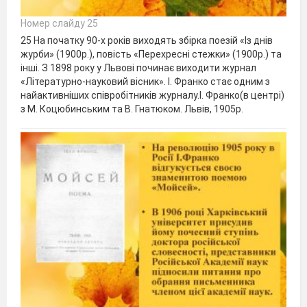
Номер слайду 25
25 На початку 90-х років виходять збірка поезій «Із днів
журби» (1900р.), повість «Перехресні стежки» (1900р.) та
інші. З 1898 року у Львові починає виходити журнал
«Літературно-науковий вісник». І. Франко стає одним з
найактивніших співробітників журналу.І. Франко(в центрі)
з М. Коцюбинським та В. Гнатюком. Львів, 1905р.