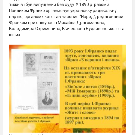
тижнів і був випущений без суду. У 1890 р. разом з
Павликом Франко організовує українську радикальну
партію, органом якої став часопис “Народ”, редагований
Франком при співучасті Михайла Драгоманова,
Володимира Охримовича, В’ячеслава Будзиновського та
інших