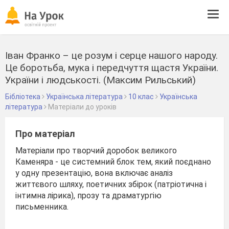
Tog
navi
Іван Франко – це розум і серце нашого народу.
Це боротьба, мука і передчуття щастя України.
України і людськості. (Максим Рильський)
Бібліотека
Українська література
10 клас
Українська
література
Матеріали до уроків
Про матеріал
Матеріали про творчий доробок великого
Каменяра - це системний блок тем, який поєднано
у одну презентацію, вона включає аналіз
життєвого шляху, поетичних збірок (патріотична і
інтимна лірика), прозу та драматургію
письменника.