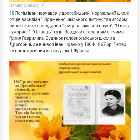
Номер слайду 10
10 Потім Іван навчався у дрогобицькій "нормальній школі
отців василіан ". Враження шкільного дитинства згодом
виллються в оповідання "Грицева шкільна наука", "Отець-
гуморист", "Олівець" та ін. Завдяки старанням вітчима,
Гриня Гаврилика. Будинок головної міської школи в
Дрогобичі, де вчився Іван Франко у 1864-1867 рр. Тепер
тут педагогічний інститут ім. І. Франка.