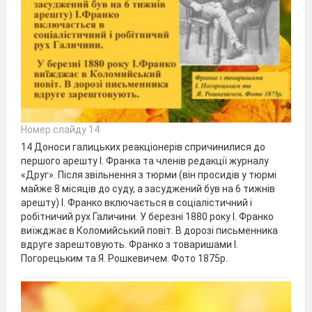
Номер слайду 14
14 Доноси галицьких реакціонерів спричинилися до
першого арешту І. Франка та членів редакції журналу
«Друг». Після звільнення з тюрми (він просидів у тюрмі
майже 8 місяців до суду, а засуджений був на 6 тижнів
арешту) І. Франко включається в соціалістичний і
робітничий рух Галичини. У березні 1880 року І. Франко
виїжджає в Коломийський повіт. В дорозі письменника
вдруге зарештовують. Франко з товаришами І.
Погорецьким та Я. Рошкевичем. Фото 1875р.