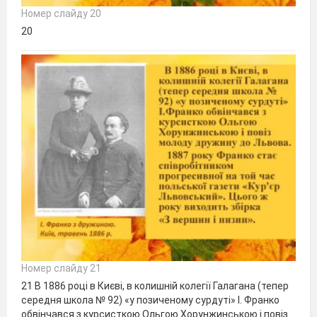
Номер слайду 20
20
Номер слайду 21
21 В 1886 році в Києві, в колишній колегії Галагана (тепер
середня школа № 92) «у позиченому сурдуті» І. Франко
обвінчався з курсисткою Ольгою Хорунжинською і повіз