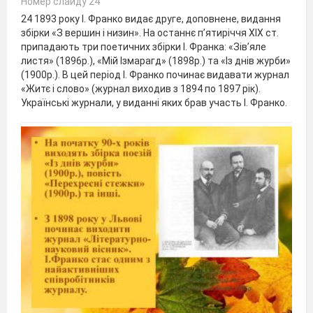
Номер слайду 24
24 1893 року І. Франко видає друге, доповнене, видання
збірки «З вершин і низин». На останнє п’ятиріччя ХІХ ст.
припадають три поетичних збірки І. Франка: «Зів’яле
листя» (1896р.), «Мій Ізмарагд» (1898р.) та «Із днів журби»
(1900р.). В цей період І. Франко починає видавати журнал
«Житє і слово» (журнал виходив з 1894 по 1897 рік).
Українські журнали, у виданні яких брав участь І. Франко.