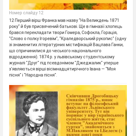
Номер слайду 12
12 Перший вірш Франка мав назву "На Великдень 1871
року" й був присвячений батькові. Ще в гімназії хлопець
брався перекладати твори Гомера, Софокла, Горація,
"Слово о полку Ігоревім", "Краледворський рукопис" (одну
зі знаменитих літературних містифікацій Вацлава Ганки,
що спричинилися до чеського національного
відродження). 1874 р. у львівському студентському
журналі "Друг" під псевдонімом "Джеджалик" уперше
з'являються вірші вісімнадцятирічного Івана — "Моя
пісня" і "Народна пісня".