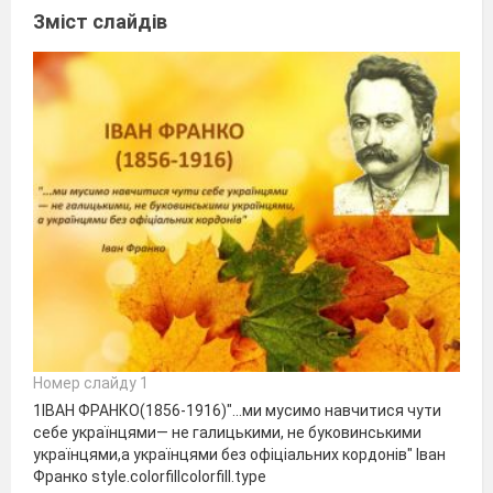
Зміст слайдів
Номер слайду 1
1ІВАН ФРАНКО(1856-1916)"...ми мусимо навчитися чути
себе українцями— не галицькими, не буковинськими
українцями,а українцями без офіціальних кордонів" Іван
Франко style.colorfillcolorfill.type