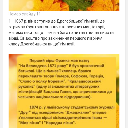
Номер слайду 11
11 1867 р. він вступив до Дрогобицької гімназії, де
отримав ґрунтовні знання з класичних мов, історії,
математики тощо. Там він багато читав і почав писати
вірші. Свідоцтво про закінчення першого півріччя
класу Дрогобицької вищої гімназії.