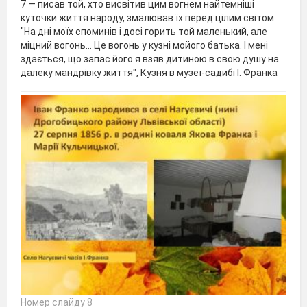
7 — писав той, хто висвітив цим вогнем найтемніші
куточки життя народу, змалював їх перед цілим світом.
"На дні моїх споминів і досі горить той маленький, але
міцний вогонь... Це вогонь у кузні мойого батька. І мені
здається, що запас його я взяв дитиною в свою душу на
далеку мандрівку життя", Кузня в музеї-садибі І. Франка
Номер слайду 8