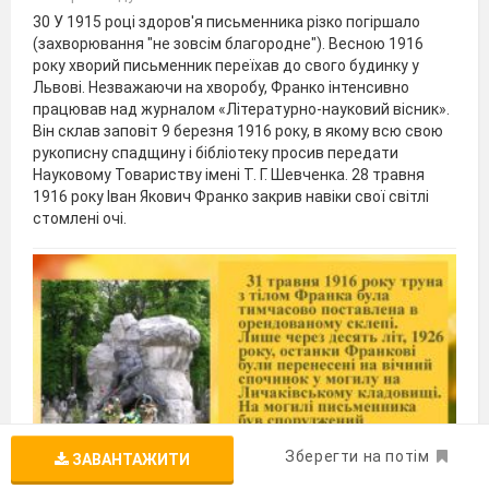
30 У 1915 році здоров'я письменника різко погіршало
(захворювання "не зовсім благородне"). Весною 1916
року хворий письменник переїхав до свого будинку у
Львові. Незважаючи на хворобу, Франко інтенсивно
працював над журналом «Літературно-науковий вісник».
Він склав заповіт 9 березня 1916 року, в якому всю свою
рукописну спадщину і бібліотеку просив передати
Науковому Товариству імені Т. Г. Шевченка. 28 травня
1916 року Іван Якович Франко закрив навіки свої світлі
стомлені очі.
Зберегти на потім
ЗАВАНТАЖИТИ