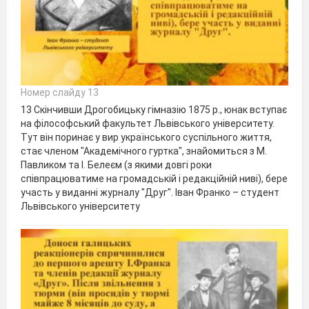
Номер слайду 13
13 Скінчивши Дрогобицьку гімназію 1875 р., юнак вступає
на філософський факультет Львівського університету.
Тут він поринає у вир українського суспільного життя,
стає членом "Академічного гуртка", знайомиться з М.
Павликом та І. Белеєм (з якими довгі роки
співпрацюватиме на громадській і редакційній ниві), бере
участь у виданні журналу "Друг". Іван Франко – студент
Львівського університету