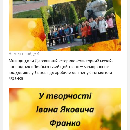
Номер слайду 4
Ми відвідали Державний історико-культурний музей-
заповідник «Лича́ківський цви́нтар» — меморіальне
кладовище у Львові, де зробили світлину біля могили
Франка.