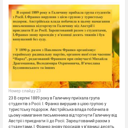
Номер слайду 23
23 В серпні 1889 року в Галичину приїхала група
студентів з Pociї. І. Франко вирушив з цією групою у
туристську подорож. Австрійська влада побачила в
цьому намагання письменника відторгнути Галичину від
Австрії і приєднати її до Росії. Зарештований разом з
студентами, І. Франко знову просидів у в'язниці десять