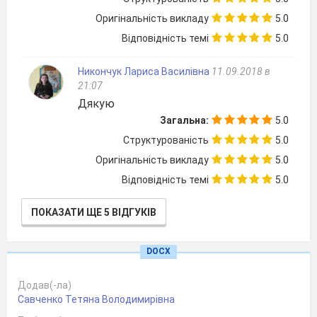
Як знаходити ідеї та можлив
Оригінальність викладу
5.0
Як здійснити задумане?
Відповідність темі
5.0
Що таке «добро», доброзич
Як отримати добрі результа
Никончук Лариса Василівна
11.09.2018 в
8
ТЕХНІКА, ЯКА ДОПОМАГАЄ
21:07
Що таке техніка?
Дякую
Сучасні види техніки. Яким
Загальна:
5.0
попередники?
Структурованість
5.0
Як техніка допомагає в побут
Оригінальність викладу
5.0
майбутньому?
Відповідність темі
5.0
Як «потоваришувати» з тех
Яка роль роботів у житті л
ПОКАЗАТИ ЩЕ 5 ВІДГУКІВ
9
СВІТ ГРИ
Які ігри бувають? Чому я л
DOCX
різні ігри?
У які ігри грали наші батьк
Додав(-ла)
Савченко Тетяна Володимирівна
Навіщо потрібні правила гр