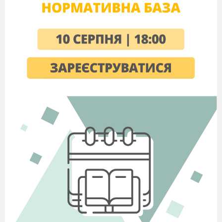
Якою буває вода в природі?
Навіщо потрібна вода? Що с
буде?
Як дбайливо ставитися до в
Як берегти воду вдома?
13
ЗИМОВА МОЗАЇКА
Які сюрпризи нам готує зим
Що відбувається з рослинам
Як зимують тварини?
«Чи кожна пташина у вирій 
Як цікаво проводити час вз
14
ТАЄМНИЦІ КОСМОСУ
Що можна побачити в космо
Що таке Сонце?
Чи може день «наздогнати» 
Чи можливе на Землі життя 
Як я уявляю інші планети?