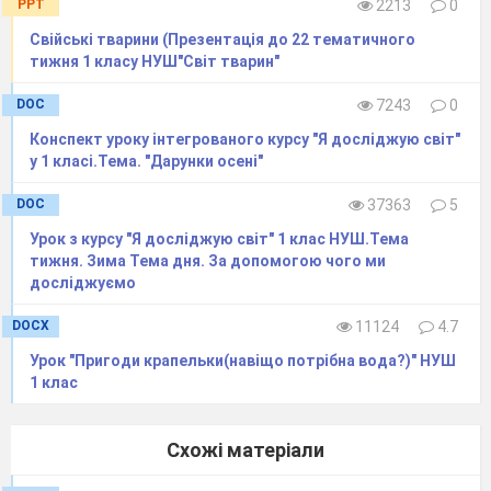
PPT
2213
0
20
СПОРТ
Свійські тварини (Презентація до 22 тематичного
Чому варто займатися фізку
тижня 1 класу НУШ"Світ тварин"
Які риси характеру розвиває
Які є види спорту?
DOC
7243
0
Чому Олімпійські ігри – осо
Конспект уроку інтегрованого курсу "Я досліджую світ"
у 1 класі.Тема. "Дарунки осені"
Як грати за правилами чесно
21
МОЇ УЛЮБЛЕНІ КНИЖКИ
DOC
37363
5
Чому варто читати книжки?
Урок з курсу "Я досліджую світ" 1 клас НУШ.Тема
Як народилася книжка?
тижня. Зима Тема дня. За допомогою чого ми
Як продовжити життя книжк
досліджуємо
книжкова майстерня?
DOCX
11124
4.7
Де живуть книжки? Яка най
Урок "Пригоди крапельки(навіщо потрібна вода?)" НУШ
книжок?
1 клас
Яка моя улюблена книжка?
22
ТРАНСПОРТ
Схожі матеріали
Які є види транспорту?
Транспорт моєї місцевості.