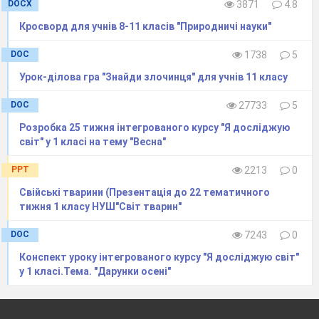
DOCX
3871
4.8
Як бути гарним пасажиром?
Кросворд для учнів 8-11 класів "Природничі науки"
Для чого потрібні правила 
Чи впливає транспорт на дов
DOC
1738
5
23
ПРОФЕСІЇ
Урок-ділова гра "Знайди злочинця" для учнів 11 класу
Які бувають професії?
DOC
27733
5
Ким працюють мої батьки?
Розробка 25 тижня інтегрованого курсу "Я досліджую
Як різнять професії за знаря
світ" у 1 класі на тему "Весна"
спецодягом?
Які професії найбільш попул
PPT
2213
0
Ким стати? Яку професію об
Свійські тварини (Презентація до 22 тематичного
24
ЧАС
тижня 1 класу НУШ"Світ тварин"
Чим вимірюють час?
DOC
7243
0
Якими бувають годинники?
Конспект уроку інтегрованого курсу "Я досліджую світ"
Навіщо нам потрібно бути 
у 1 класі.Тема. "Дарунки осені"
Як керувати часом?
Що таке календар?