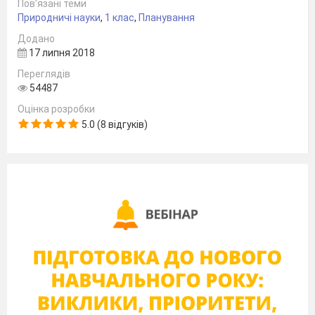
Пов’язані теми
Чого навчає комп’ютерна гр
Природничі науки
,
1 клас
,
Планування
Чи можуть ігри бути небезп
Додано
10
ТЕАТР
17 липня 2018
Чому люди ходять до театр
Переглядів
Які є театри?
54487
Хто найголовніший у театрі
Оцінка розробки
Як створити театр? Хто авто
5.0 (8 відгуків)
Ми творимо театр
11
МОДА
Що таке власне «Я»?
Що означає бути модним? Я
неповторність?
Хто створює модний одяг?
Як змінюється мода?
Чому здоровим бути модно
12
ВОДА
Де є вода в природі?