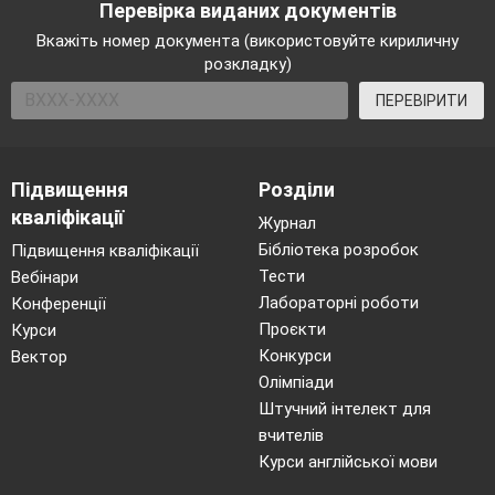
Перевірка виданих документів
25
ВЕСНЯНА МОЗАЇКА
Вкажіть номер документа (використовуйте кириличну
Як приходить весна?
розкладку)
Як прокидаються рослини?
ПЕРЕВІРИТИ
Що роблять тварини навесні
Як пташки знаходять дорог
гнізда?
Підвищення
Розділи
Як треба поводитися серед 
кваліфікації
26
ВЕСНЯНІ СВЯТА. ВЕЛИКДЕ
Журнал
Як святкують прихід весни?
Бібліотека розробок
Підвищення кваліфікації
Тести
Які традиції святкування Ве
Вебінари
Лабораторні роботи
Конференції
Які традиції Великодня у мо
Проєкти
Курси
Про що розповідає писанка?
Конкурси
Вектор
Що кладемо у великодній к
Олімпіади
27
НАВІЩО ТРЕБА
ЇСТИ
Штучний інтелект для
Навіщо ми їмо?
вчителів
Як визначити корисну і шкі
Курси англійської мови
Де живуть вітаміни?