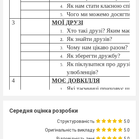
Як
нам
стати класною спіль
Чого ми
можемо досягти ра
3
МОЇ ДРУЗІ
Хто
такі друзі? Яким має
бу
Як
знайти друзів?
Чому нам
цікаво разом?
Як
зберегти дружбу?
Як
піклуватися про
друзів
—
улюбленців?
4
МОЄ ДОВКІЛЛЯ
Які
таємниці приховує шкіль
Кольори та
звуки довкілля
—
Які тіла називають рукотво
Середня оцінка розробки
Як
слід поводитись у
довкіл
Структурованість
Що
я
можу змінити, аби
5.0
пок
довкілля? Чи
тільки для
себ
Оригінальність викладу
5.0
5
ОСІННЯ МОЗАЇКА
Відповідність темі
5.0