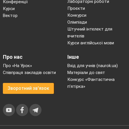
Лабораторні роботи
Конференції
різних верств
здобуття
Проєкти
Курси
незалежності
населення
країнами Латинської
Конкурси
Вектор
Америки, Східної
Олімпіади
(Кримської) війни.
Штучний інтелект для
Розуміє:
вчителів
поняття
«індустріальне
Курси англійської мови
суспільство»,
«ідеологія»,
Про нас
Інше
«консерватизм»,
«лібералізм»,
Про «На Урок»
Вхід для учнів (naurok.ua)
«соціалізм», «нація»,
Співпраця закладів освіти
Матеріали до свят
«націоналізм»,
10
Велика Британія –
Конкурс «Фантастична
«соціалізм»,
«майстерня світу».
«реставрація»,
п’ятірка»
Зворотний зв'язок
«парламентська
демократія»,
«чартистський рух»,
11
Франція.
«професійна спілка»,
Бельгійська
«західники»,
революція.
«слов’янофіли»,
«карбонарії»,