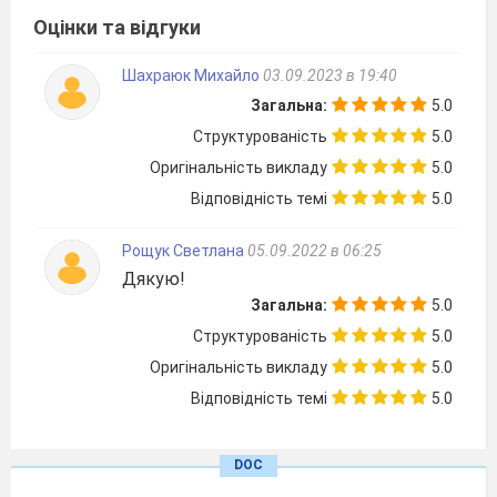
«довгого» ХІХ
ст
.
Оцінки та відгуки
Шахраюк Михайло
03.09.2023 в 19:40
Загальна:
5.0
Структурованість
5.0
Оригінальність викладу
5.0
Відповідність темі
5.0
Рощук Светлана
05.09.2022 в 06:25
Дякую!
історія України
всесвітня істор
Загальна:
5.0
№
Да
та
Тема уроку
примі
ПОВТОРЕННЯ. ВСТУП
Структурованість
5.0
Інструктаж з БЖД
Результати
Оригінальність викладу
5.0
на уроках історії.
навчально-
Відповідність темі
5.0
Повторення:
пізнавальної
Сутність Нового
діяльності
часу. Ранній Новий
Учень знає:
DOC
хронологічні межі та
час в історії
періодизацію історії