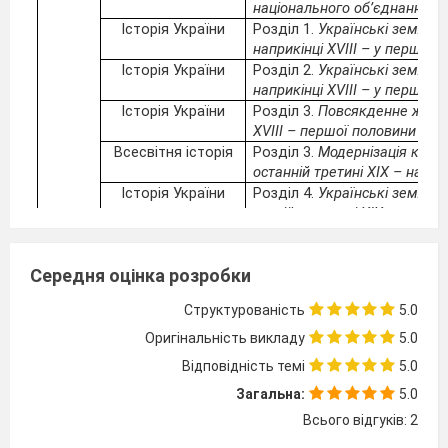
національного об’єднання (
Історія України
Розділ 1.
Українські землі у 
наприкінці ХVІІІ – у першій п
Історія України
Розділ 2.
Українські землі у 
наприкінці ХVІІІ – у першій п
Історія України
Розділ 3.
Повсякденне життя
ХVІІІ – першої половини ХІХ
Всесвітня історія
Розділ 3.
Модернізація краї
останній третині ХІХ – на по
Історія України
Розділ 4.
Українські землі у 
другій половині ХІХ
ст.
Історія України.
Розділ 5.
Українські землі у
другій половині ХІХ
ст.
Середня оцінка розробки
Всесвітня історія
Розділ 4.
Міжнародні відноси
початок ХХ ст.)
Структурованість
5.0
Історія України
Розділ 6.
Україна початку Х
модернізації
Оригінальність викладу
5.0
Всесвітня історія
Розділ 5.
Розвиток культури
Відповідність темі
5.0
ХVІІІ – початок ХХ
ст.)
Загальна:
5.0
Історія України
Розділ 7.
Повсякденне життя
середині ХІХ – на початку Х
Всього відгуків: 2
Всесвітня історія
Узагальнення до курсу:
Осно