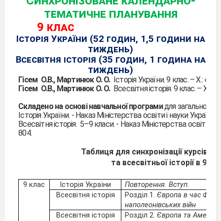
Синхронізоване календарно-
тематичне планування
9 клас
Історія України (52
годин, 1,5 години на
тиждень)
Всесвітня історія (35
годин, 1 година на
тиждень)
Гісем
О.В., Мартинюк О. О.
Історія України. 9 клас. – X.: «Ран
Гісем
О.В., Мартинюк О. О.
Всесвітня історія. 9 клас. – X.: «Р
Складено на основі навчальної програми
для загальноосві
Історія України. - Наказ Міністерства освіти і науки України 
Всесвітня історія.
5–9
класи. - Наказ Міністерства освіти і н
804.
Таблиця для синхронізації курсів іст
та всесвітньої історії в 9
кл
9 клас
Історія України
Повторення. Вступ
.
Всесвітня історія
Розділ 1.
Європа в час Фран
наполеонівських війн
Всесвітня історія
Розділ 2.
Європа та Америка