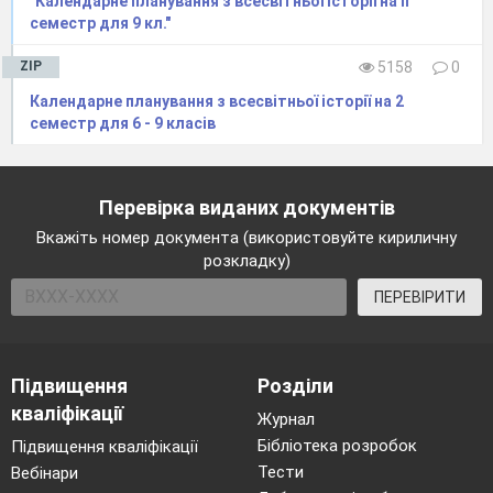
"Календарне планування з всесвітньої історії на ІІ
Цивільного кодексу
семестр для 9 кл."
Наполеона, діяльності
Дантона, Робесп’єра,
ZIP
5158
0
Наполеона Бонапарта.
РОЗДІЛ 2. ЄВРОПА ТА АМЕРИКА В ДОБУ
Календарне планування з всесвітньої історії на 2
РЕВОЛЮЦІЙ І НАЦІОНАЛЬНОГО ОБ’ЄДНАННЯ
семестр для 6 - 9 класів
(1815–1870 РР.)
8
Початок
Результати
становлення
навчально-
Перевірка виданих документів
пізнавальної
індустріального
діяльності
суспільства
Вкажіть номер документа (використовуйте кириличну
Учень знає:
розкладку)
дати Липневої
революції у Франції,
ПЕРЕВІРИТИ
збройного виступу
декабристів у Росії,
«Весни народів»,
9
Практичне
об’єднання Італії та
Підвищення
Розділи
заняття:
Німеччини,
кваліфікації
Суспільні наслідки
Журнал
Громадянської війни
промислової
в США, час
Бібліотека розробок
Підвищення кваліфікації
революції. Зміни в
розгортання
Тести
Вебінари
житті та побуті
чартистського руху,