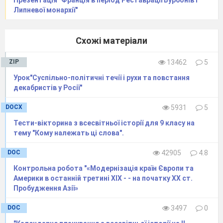
Презентація "Франція в період Реставрації Бурбонів і
Віденського
громадянина» до
Липневої монархії"
конгресу;
«Цивільного
розкрити
кодексу
передумови і
Наполеона»
Схожі матеріали
сутність
Французької
революції;
ZIP
13462
5
визначити вплив
Французької
Урок"Суспільно-політичні течії і рухи та повстання
революції й політики
декабристів у Росії"
Наполеона
на
розвиток
DOCX
5931
5
європейських країн;
Тести-вікторина з всесвітньої історії для 9 класу на
пояснити причини
тему "Кому належать ці слова".
краху
наполеонівської
DOC
42905
4.8
імперії, наслідки
рішень Віденського
Контрольна робота "«Модернізація країн Європи та
7
конгресу;
УРОК
Америки в останній третині XIX - - на початку XX ст.
обґрунтувати
УЗАГАЛЬНЕННЯ ТА
Пробудження Азії»
судження про
ТЕМАТИЧНОГО
історичне значення
КОНТРОЛЮ З ТЕМИ
DOC
3497
0
Декларації прав
людини і громадянина,