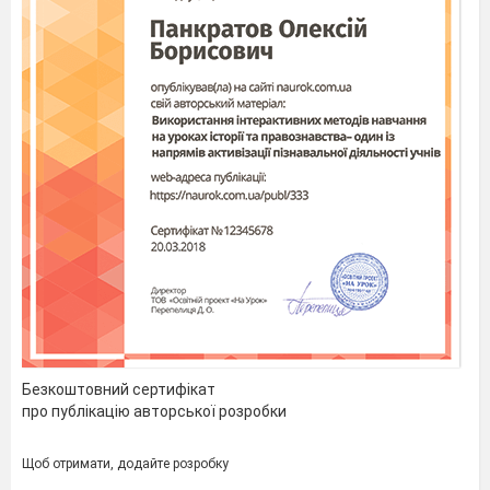
Священного союзу;
напрямки походів
Наполеона
І.
Розуміє:
причинний зв’язок
між ідеями епохи
Просвітництва,
2
Початок Великої
кризою «старого
французької
порядку» і
революції кінця
революцією у
XVIII ст.
Франції;
Французьку
революцію як
поштовх до
модернізації в
3
Завершення
соціальній та
культурній сферах
Великої
життя Європи;
Французької
поняття
революції кінця
Безкоштовний сертифікат
«конституційна
XVIII ст.
про публікацію авторської розробки
монархія»,
«модернізація»,
«парламентська
Щоб отримати, додайте розробку
демократія»,