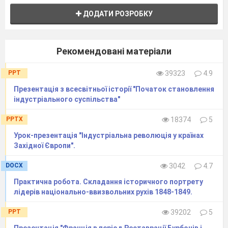
«Індустріальне
ДОДАТИ РОЗРОБКУ
суспільство»,
4
Консульство та
«урбанізація»,
Імперія Наполеона
«міграція»,
Бонапарта.
«емансипація»,
Рекомендовані матеріали
«революція»,
«інтервенція»,
PPT
39323
4.9
«санкюлоти»,
«диктатура»,
5
Наполеонівські
Презентація з всесвітньої історії "Початок становлення
«контрибуція»,
війни та їх
індустріального суспільства"
«національно-
наслідки.
визвольний рух»,
PPTX
18374
5
«напллеонівські
війни».
Урок-презентація "Індустріальна революція у країнах
Уміє:
Західної Європи".
6
Практичне
показати на карті
напрямки походів
заняття:
DOCX
3042
4.7
Наполеона
І і
Утвердження
територіальні зміни,
Практична робота. Складання історичного портрету
принципів
пов’язані з
лідерів національно-ввизвольних рухів 1848-1849.
громадянського
наполеонівськими
рівноправ’я: від
війнами та
PPT
39202
5
«Декларації прав
рішеннями
людини і