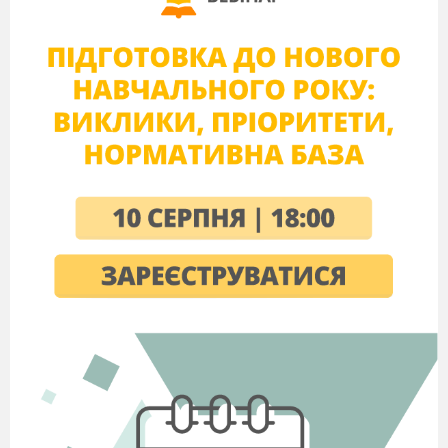
відродження в Європі;
головні цілі та сутність
національної політики
Російської та
Австрійської імперій;
особливості розвитку
України та етапів
українського
національного руху від
кінця ХVІІІ до початку
ХХ ст.;
спільні й відмінні риси
українського та
загальноєвропейського
історичного розвитку;
поняття «довге
ХІХ
століття»,
«модернізація»,
«національне
відродження», «смуга
осілості», «губернія».
Уміє:
обґрунтувати
хронологічні межі
«довгого» ХІХ
ст.;
показати на карті
українські території у