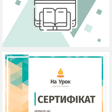
складі Австрійської та
Російської імперій;
охарактеризувати
політичне і соціальне
становище України
наприкінці ХVІІІ – на
початку ХХ ст.;
ПОВТОРЕННЯ. ВСТУП.
РОЗДІЛ 1. ЄВРОПА ТА АМЕРИКА НАПРИКІНЦІ ХVІІІ –
ПОЧАТКУ ХІХ СТ.
1
Повторення.
Результати
Вступ. Діагностика
навчально-
пізнавальної
знань за період
діяльності
дистанційного
Учень знає:
навчання.
хронологічні межі й
Місце другої
періодизацію
частини Нового
Французької
часу у всесвітній
революції, час
історії.
існування імперії
Наполеона
І, дату
Віденського
конгресу й
утворення