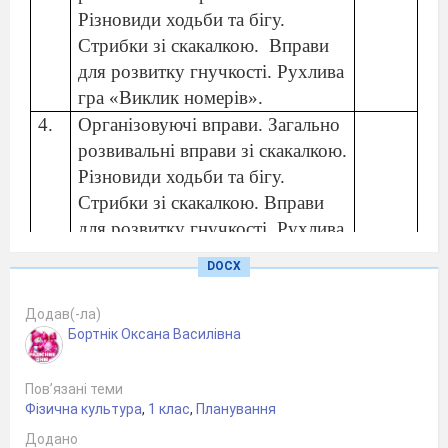
Різновиди ходьби та бігу.
Стрибки зі скакалкою.
Вправи
для розвитку гнучкості. Рухлива
гра «Виклик номерів».
4.
Організовуючі вправи. Загально
розвивальні вправи зі скакалкою.
Різновиди ходьби та бігу.
Стрибки зі скакалкою. Вправи
для розвитку гнучкості. Рухлива
гра «Літає – не літає».
DOCX
5.
Організовуючі вправи. Загально
Додав(-ла)
розвивальні вправи зі скакалкою.
Бортнік Оксана Василівна
Різновиди ходьби та бігу.
Рухлива гра «Літає – не літає».
Пов’язані теми
Фізична культура
,
1 клас
,
Планування
6.
Організовуючі вправи. Комплекс
вправ ранкової гігієнічної
Додано