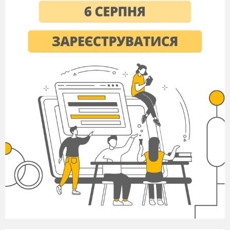
на колінах, по гімнастичній
стінці в різних напрямках.
Застрибування на підвищену
опору і зістрибування
вигнувшись.
Рухлива
гра.
9.
Організовуючі вправи. Комплекс
вправ ранкової гімнастики.
Різновиди ходьби, бігу. Вправи
для розвитку рівноваги. Лазіння
по горизонтальній та похилій
гімнастичній лаві в упорі стоячи
на колінах, по гімнастичній
стінці в різних напрямках.
Рухлива гра.
10.
Організовуючі вправи. Загально
розвивальні вправи для