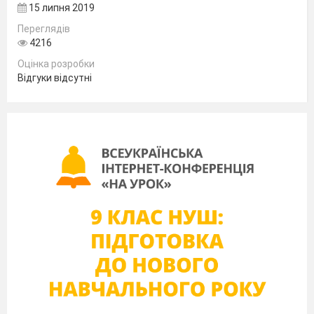
15 липня 2019
гімнастики. Різновиди ходьби та
бігу. Стрибки зі скакалкою.
Переглядів
4216
Вправи для розвитку гнучкості.
Оцінка розробки
Рухлива гра «Виклик номерів».
Відгуки відсутні
7.
Організовуючі вправи.
Різновиди ходьби, бігу. Вправи
для розвитку сили. Лазіння по
горизонтальній та похилій
гімнастичній лаві в упорі стоячи
на колінах, по гімнастичній
стінці в різних напрямках.
Рухлива гра.
8.
Організовуючі вправи.
Різновиди ходьби, бігу. Вправи
для розвитку сили. Лазіння по
горизонтальній та похилій
гімнастичній лаві в упорі стоячи