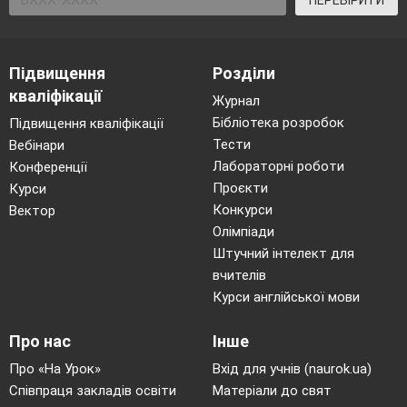
ПЕРЕВІРИТИ
40 см із м'яким приземленням.
Рухлива гра «Переліт птахів».
18.
Організовуючі вправи. Загально
Підвищення
Розділи
розвивальні вправи для
кваліфікації
Журнал
формування правильної постави.
Бібліотека розробок
Підвищення кваліфікації
Різновиди ходьби, бігу.
Тести
Вебінари
Перелізання через перешкоду,
Лабораторні роботи
Конференції
підлізання під перешкодою.
Проєкти
Курси
Стрибки в глибину з висоти до
Конкурси
Вектор
40 см із м'яким приземленням.
Олімпіади
Рухлива гра «Переліт птахів».
Штучний інтелект для
вчителів
19.
Організовуючі вправи.
Курси англійської мови
Різновиди ходьби, бігу. Вправи
для розвитку сили. Лазіння по
Про нас
Інше
горизонтальній та похилій
Про «На Урок»
Вхід для учнів (naurok.ua)
гімнастичній лаві в упорі стоячи
Співпраця закладів освіти
Матеріали до свят
на колінах, по гімнастичній