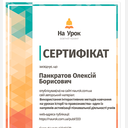
формування правильної постави.
Різновиди ходьби, бігу.
Перелізання через перешкоду,
висотою до 80 см. Зіскос з
гімнастичної лави вигнувшись.
Рухлива гра «Мандрівка
оплесків».
11.
Організовуючі вправи. Загально
розвивальні вправи для
формування правильної постави.
Різновиди ходьби, бігу.
Перелізання через перешкоду,
висотою до 80 см. Зіскос з
гімнастичної лави вигнувшись.
Рухлива гра «Мандрівка
оплесків».
12.
Організовуючі вправи. Загально