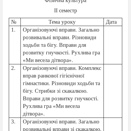
Фізична культура
ІІ семестр
№
Тема уроку
Дата
1.
Організовуючі вправи. Загально
розвивальні вправи. Різновиди
ходьби та бігу. Вправи для
розвитку гнучкості. Рухлива гра
«Ми весела дітвора».
2.
Організовуючі вправи. Комплекс
вправ ранкової гігієнічної
гімнастики. Різновиди ходьби та
бігу. Стрибки зі скакалкою.
Вправи для розвитку гнучкості.
Рухлива гра «Ми весела
дітвора».
3.
Організовуючі вправи. Загально
розвивальні вправи зі скакалкою.