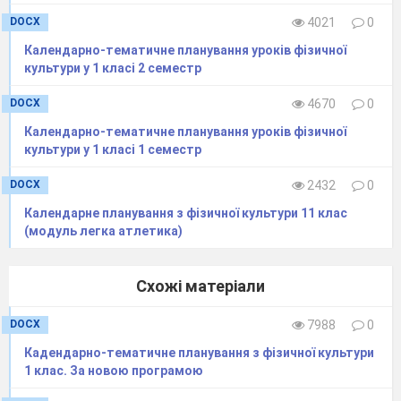
розвивальні вправи для
формування правильної постави.
DOCX
4021
0
Різновиди ходьби, бігу.
Календарно-тематичне планування уроків фізичної
Перелізання через перешкоду,
культури у 1 класі 2 семестр
висотою до 80 см. Стрибки в
DOCX
4670
0
глибину з висоти до 40 см із
Календарно-тематичне планування уроків фізичної
м'яким приземленням. Рухлива
культури у 1 класі 1 семестр
гра «Будиночки».
15.
Організовуючі вправи. Загально
DOCX
2432
0
розвивальні вправи для
Календарне планування з фізичної культури 11 клас
(модуль легка атлетика)
формування правильної постави.
Різновиди ходьби, бігу.
Перелізання через перешкоду,
Схожі матеріали
підлізання під перешкодою.
Стрибки в глибину з висоти до
DOCX
7988
0
40 см із м'яким приземленням.
Кадендарно-тематичне планування з фізичної культури
1 клас. За новою програмою
Рухлива гра «Швидко стати в
шеренгу».