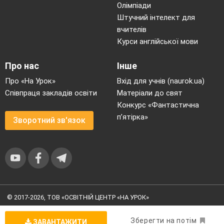
Олімпіади
Штучний інтелект для
вчителів
Курси англійської мови
Про нас
Інше
Про «На Урок»
Вхід для учнів (naurok.ua)
Співпраця закладів освіти
Матеріали до свят
Конкурс «Фантастична
п’ятірка»
Зворотний зв'язок
© 2017-2026, ТОВ «ОСВІТНІЙ ЦЕНТР «НА УРОК»
Угода користувача
|
Умови користування
|
Політика
конфіденційності
Зберегти на потім
ЗАВАНТАЖИТИ