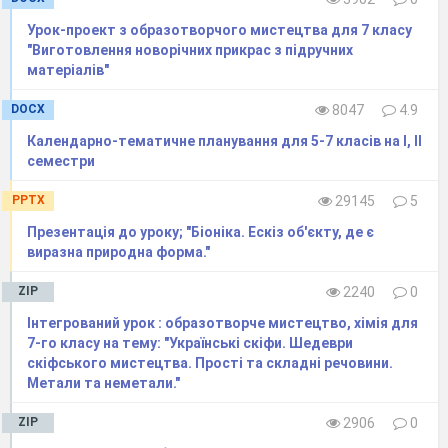
Урок-проект з образотворчого мистецтва для 7 класу
"Виготовлення новорічних прикрас з підручних
матеріалів"
DOCX
8047
4.9
Календарно-тематичне планування для 5-7 класів на І, ІІ
семестри
PPTX
29145
5
Презентація до уроку; "Біоніка. Ескіз об'єкту, де є
виразна природна форма."
ZIP
2240
0
Інтегрований урок : образотворче мистецтво, хімія для
7-го класу на тему: "Українські скіфи. Шедеври
скіфського мистецтва. Прості та складні речовини.
Метали та неметали."
ZIP
2906
0