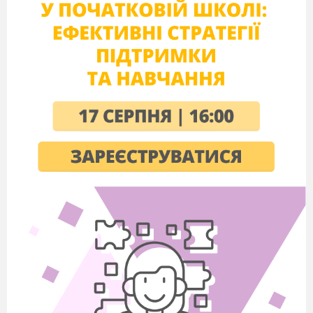
імені). (змішана техніка)
22
Шрифт і зображення. Плакат. Листі
конструювання, витинанки.
23
Фірмовий знак. Логотип.
Ескіз, в якому б
(робота у групах). (змішана техніка)
24
Світ книг і журналів.
Макет журналу (обкл
25
Узагальнюючий урок.
Інтелектуальні змаг
26
Дизайн одягу. Мода й культура.
Ескіз кос
27
Національні традиції в одязі.
Ескіз сучасн
28
Образ у костюмі.
Ескіз карнавальних к
робота)
(гуаш)
29
Ландшафтний дизайн.
Макет ландшафту
(альтанка, місток, ліхтарик, декоративна л
групах).
30
Живий простір. Міський дизайн.
Кол
єдиного за стилем міського простору «Вули
31
Дизайн-проект. Створення фірмового