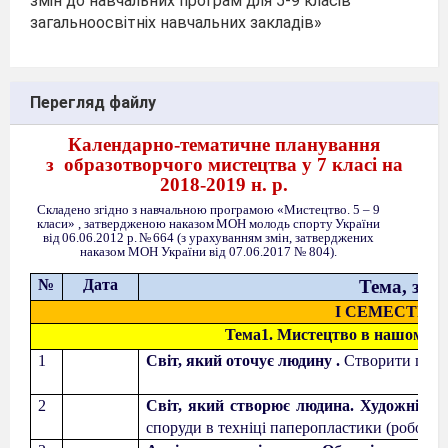
змін до навчальних програм для 5-9 класів
загальноосвітніх навчальних закладів»
Перегляд файлу
Календарно-тематичне планування
з
образотворчого мистецтва у
7 класі на
2018-2019 н. р.
Складено згідно з навчальною програмою «Мистецтво. 5 – 9
класи» , затвердженою наказом
МОН молодь спорту
України
від
06.06.2012
р.
№
664 (з урахуванням змін, затверджених
наказом МОН України від 07.06.2017 № 804).
№
Дата
Тема, змі
І СЕМЕСТР
Тема1. Мистецтво в нашому ж
1
Світ, який оточує людину .
Створити пейз
2
Світ, який створює людина. Художній об
споруди в техніці паперопластики (робота в