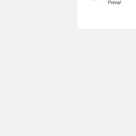
Prima!
11.
Моє обличчя
12.
Моя зовнішні