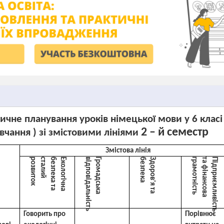
чне планування уроків німецької мови у 6 класі 
2 – й семестр
вчання ) зі змістовими лініями
Змістова лінія
к
Е
к
о
л
о
г
і
ч
н
а
б
е
з
п
е
к
а
т
а
с
т
а
л
и
й
р
о
з
в
и
т
о
ь
Г
р
о
м
а
д
с
ь
к
а
в
і
д
п
о
в
і
д
а
л
ь
н
і
с
т
б
а
Здоров
ь
П
і
д
п
р
и
є
м
л
и
в
і
с
т
ь
т
а
ф
і
н
а
н
с
о
в
а
г
р
а
м
о
т
н
і
с
т
’
я
т
а
е
з
п
е
к
Говорить про
Порівнює