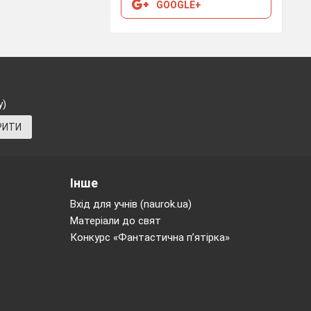
GOOGLE+
2, ст.152
Впр.1А,
Jemandem ( Dativ)
Вживання
Впр.1, ст.
ст.154
ahnlich sein
виразу
154
jemandem
(
D
)
ahnlich
sein
у)
Der Arbeiter, der
Професії в
Впр.3,
РИТИ
Verkaufer, der Maler,
жіночому
ст.158
er Bauer, der
роді.
Bauarbeiter, die
Sekretarin, der
Інше
Ingenieur,
der
Вхід для учнів (naurok.ua)
Agronom, der
Матеріали до свят
Journalist, der
Конкурс «Фантастична п’ятірка»
Manager
Впр.1А, 2А,
Der Handwerker,der
Порядок слів
Впр.1, 2,
ст. 159-160
Glaser, der Tischler,
у реченні
ст.159
der Schauspieler, der
Steward, der