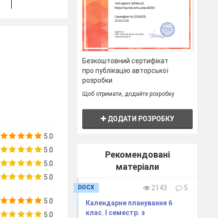
дієслів впр. 2,
ст.109
ЛО уроку
Минулий час
Perfekt
Partizip !! +
Безкоштовний сертифікат
sein
про публікацію авторської
Вимова
ЛО уроку
Минулий час
Впр. 4, 11
розробки
сильних
Perfekt
Щоб отримати, додайте розробку
дієслів впр.
Partizip
!! +
2, ст. 109-
sein
110
ДОДАТИ РОЗРОБКУ
5.0
5.0
ЛО теми
Минулий час
Рекомендовані
Perfekt
5.0
матеріали
5.0
DOCX
2143
5
5.0
Календарне планування 6
Вимова
Der Korper, der Kopf,
Множина
Впр. 5, ст.
клас. І семестр. з
5.0
нових ЛО
der Arm, der Bauch,
іменників
124