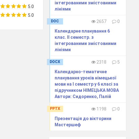
інтегрованими змістовними
die Brust, die Hand,
5.0
лініями
das Bein, der Fuss,
5.0
der Hals, die
DOC
2657
0
Schulter, der Finger,
Календарне планування 6
das Knie, der
клас. ІІ семестр. з
Elbogen, der Zeh
інтегрованими змістовними
Впр. 1,
Das Gesicht, die
Вживання
Впр.3, ст.
лініями
ст.124
Nase, das Ohr, das
прикметників
125
Auge, die Lippe, der
з іменниками
DOCX
2318
5
Mund, das Haar,
Календарно-тематичне
schmal, eckig, breit,
планування уроків німецької
schlank, lockig,rund
мови на І семестр у 6 класі за
Інтонація
Aussehen, muskulos,
Впр.3, 12
підручником НІМЕЦЬКА МОВА
питання і
hubsch, hasslich,
Автори: Сидоренко, Палій
відпоіді
komisch, romantisch
PPTX
1198
0
Презентація до вікторини
Мастершеф