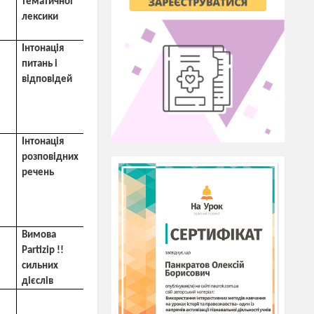
тематичної
лексики
Інтонація
ЛО теми
Минулий час
Впр. 5, ст.
питань і
Perfekt
впр.2,
104
відповідей
ст. 103
Інтонація
ЛО теми
vor
kurzem
Минулий час
розповідних
Perfekt
речень
Вимова
ЛО теми
Минулий час
Впр. 3,
Partizip
!!
Perfekt
ст.108
сильних
дієслів
ЛО уроку
Partizip
!!
сильних