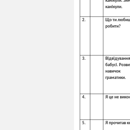
канікули. Зи
канікули.
2.
Що ти люби
робити?
3.
Відвідуванн
бабусі. Розв
навичок
граматики.
4.
Я це не вико
5.
Я прочитав к