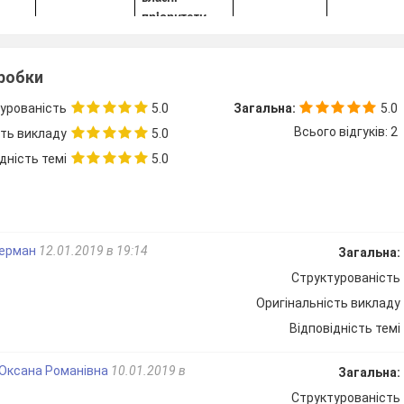
пріоритети
а
Планує
зробки
розпорядок
дня
урованість
5.0
Загальна:
5.0
Всього відгуків: 2
сть викладу
5.0
це
дність темі
5.0
Герман
12.01.2019 в 19:14
Загальна:
Структурованість
че
з
Оригінальність викладу
і
Відповідність темі
Оксана Романівна
10.01.2019 в
Загальна:
а.
Структурованість