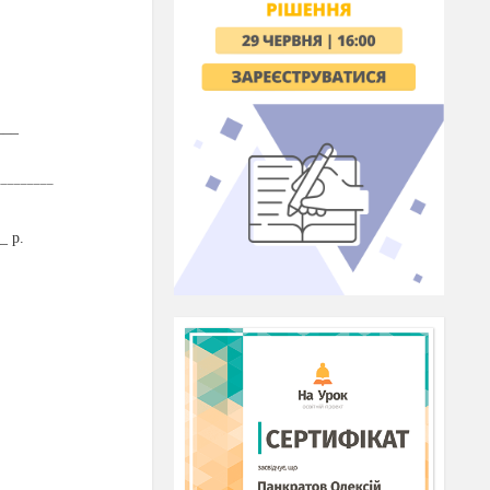
___
_________
_
р
.