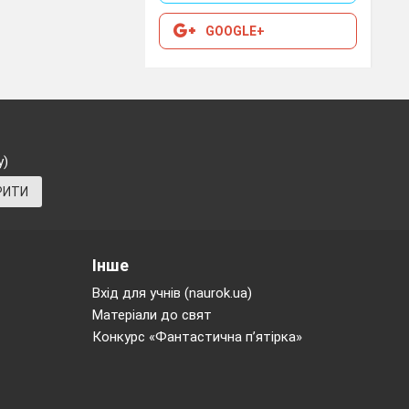
Дата
Прим.
GOOGLE+
)
у)
РИТИ
Інше
Вхід для учнів (naurok.ua)
Матеріали до свят
Конкурс «Фантастична п’ятірка»