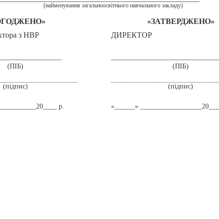
(найменування загальноосвітнього навчального закладу)
ОГОДЖЕНО»
«ЗАТВЕРДЖЕНО»
ктора з НВР
ДИРЕКТОР
___________________
_______________________________
(
ПІБ
)
(
ПІБ
)
___________________________
____________________________________
(пі
дпис
)
(пі
дпис
)
___________
20
____
р
.
«
______
»
__________________
20
___