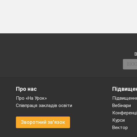
№
уроку
Повторе
65
Раціональні 
66
Квадратні кор
67
Квадратні рі
68
Підсумкова 
В
69
Розв’язуванн
70
Підсумкове п
Про нас
Підвищен
Про «На Урок»
Підвищення
Співпраця закладів освіти
Вебінари
Конференці
Курси
Зворотний зв'язок
Вектор