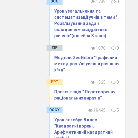
DOC
1739
0
__
Урок узагальнення та
систематизації учнів з теми "
Розв'язування задач
складанням квадратних
рівнянь"(алгебра 8 клас)
ZIP
1070
0
Модель GeoGebra "Графічний
Дата
Прим.
метод розв'язування рівняння
x²=а"
PPT
1365
0
Презентація " Перетворення
раціональних виразів"
DOCX
19445
5
Урок алгебри 8 клас.
"Квадратні корені.
Арифметичний квадратний