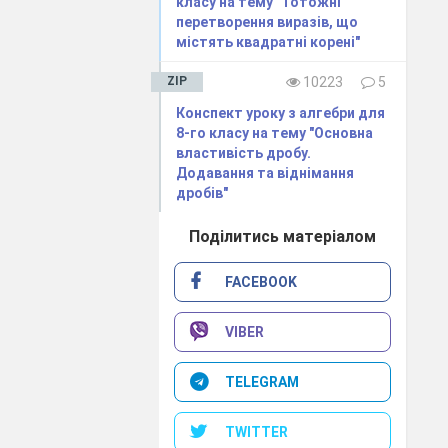
класу на тему "Тотожні
перетворення виразів, що
містять квадратні корені"
ZIP
10223
5
Конспект уроку з алгебри для
8-го класу на тему "Основна
властивість дробу.
Додавання та віднімання
дробів"
Поділитись матеріалом
FACEBOOK
VIBER
TELEGRAM
TWITTER