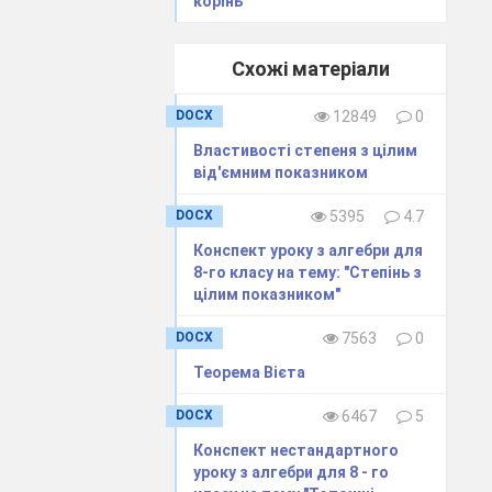
корінь"
Схожі матеріали
DOCX
12849
0
Властивості степеня з цілим
від'ємним показником
DOCX
5395
4.7
Конспект уроку з алгебри для
8-го класу на тему: "Степінь з
цілим показником"
DOCX
7563
0
Теорема Вієта
DOCX
6467
5
Конспект нестандартного
уроку з алгебри для 8 - го