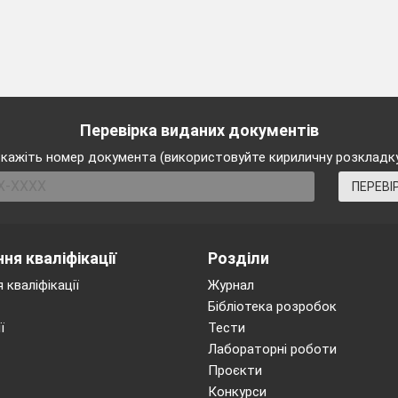
Тема уроку
ння і систематизація навчального матеріалу (6 год
вирази
ені. Дійсні числа
вняння і раціональні рівняння
Перевірка виданих документів
контрольна робота
кажіть номер документа (використовуйте кириличну розкладк
я прикладних задач
ПЕРЕВІ
овторення та оцінювання навчальних досягнень
ня кваліфікації
Розділи
 кваліфікації
Журнал
Бібліотека розробок
ї
Тести
Лабораторні роботи
Проєкти
Конкурси