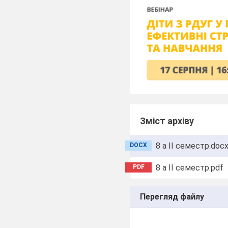
Зміст архіву
8 а ІІ семестр.doc
DOCX
8 а ІІ семестр.pdf
PDF
Перегляд файлу
____________