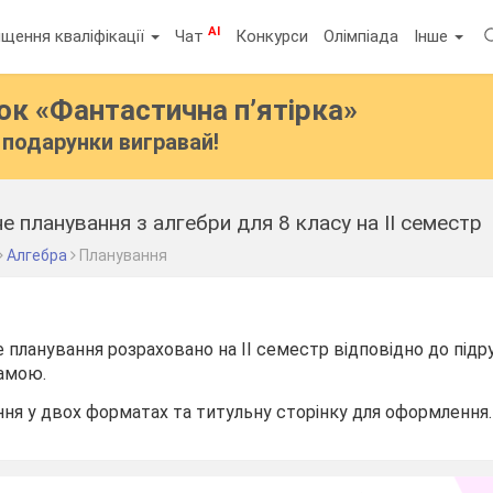
AI
щення кваліфікації
Чат
Конкурси
Олімпіада
Інше
бок
«Фантастична п’ятірка»
подарунки вигравай!
 планування з алгебри для 8 класу на ІІ семестр
Алгебра
Планування
планування розраховано на ІІ семестр відповідно до підр
рамою.
ння у двох форматах та титульну сторінку для оформлення.