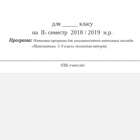
для _____ класу
на
ІІ- семестр
2018 / 2019
н.р.
Програма:
Навчальна програма для загальноосвітніх навчальних закладів
«Математика. 5–9 класи» (колектив авторів).
_____________________________________________
(ПІБ учителя)
лянуто на засіданні МО (кафедри) ___________________________
________________________________________________________
Протокол № ______ від «_____»______________20_____
р.