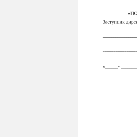
«П
Заступник дире
_______________
__________________
«
______
»
_______