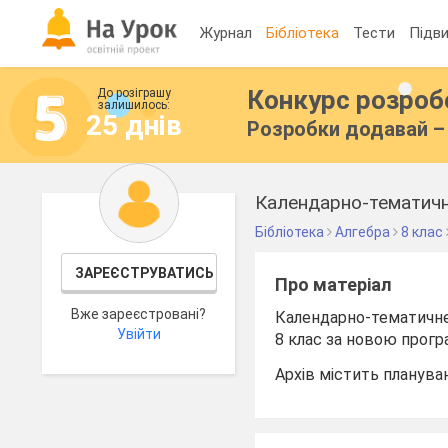
Журнал
Бібліотека
Тести
Підви
Конкурс розро
До розіграшу
залишилось:
25 днів
Розробки додавай – 
Календарно-тематичне
Бібліотека
Алгебра
8 клас
ЗАРЕЄСТРУВАТИСЬ
Про матеріал
Вже зареєстровані?
Календарно-тематичне 
Увійти
8 клас за новою прог
Архів містить планува