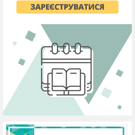
Створення малюнка
12.
дороги до школи.
Відповідність звукової
схеми сло­вам–назвам
намальованих
предметів.
Письмо півовалів,
коротких прямих,
великої петлі з нижнім
заокругленням.
Практичне
13.
ознайомлення зі
словами-назвами дій.
Моделювання слів, ре­
чень
Робота з дитячою
книжкою. «Книжки
бувають різні».
Закріплення понять
14.
«склад», «слово»,
«наголос». Письмо
півовалів, довгої пря­мої,
петлі з переходом через