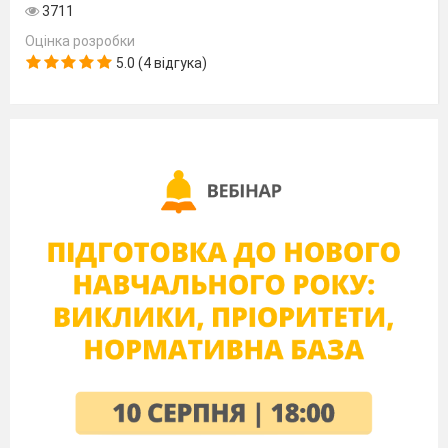
Формування аудіативних
3711
9.
умінь за змістом тексту
Оцінка розробки
оповідання
Л.Камінського.
5.0 (4 відгука)
Практичне
ознайомлення зі
словами–назвами
неживих предметів
(що?)
. Моделювання слів
«Моя школа». Створення
10.
малюнка на відповідну
тему. Письмо поєднаних
елементів. Закріплен­ня
поняття «склад»,
«слово», «наголос».
Відпо­відність звукової
схеми словам–назвам
нама­льованих
предметів.
Практичне
11.
ознайомлення із
словами-назвами живих
предметів
(хто?)
.
Моделювання слів із
м’якими приголосними
звуками.