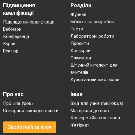
змістом малюнків до
Підвищення
Розділи
казки «Ріпка».
кваліфікації
Закріплення слів-назв
Журнал
предметів, ознак, дій.
Бібліотека розробок
Підвищення кваліфікації
Тести
Вебінари
Лабораторні роботи
Конференції
26.
Письмо елементів
Проєкти
Курси
великої букви А. Письмо
Конкурси
Вектор
великої букви А.
Олімпіади
Штучний інтелект для
вчителів
Курси англійської мови
Про нас
Інше
27.
Звук
[о].
Позначення
Про «На Урок»
Вхід для учнів (naurok.ua)
його буквою
«о».
Співпраця закладів освіти
Матеріали до свят
Формування аудіативних
Конкурс «Фантастична
умінь за текстом Ю.
п’ятірка»
Зворотний зв'язок
Старостенком (с. 31).
Звуко-буквені