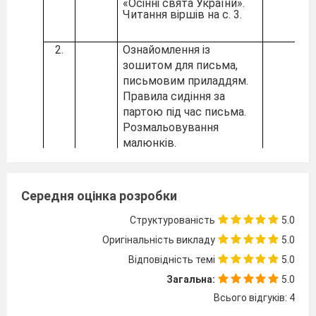
«Осінні свята України».
Читання віршів на с. 3.
2.
Ознайомлення із
зошитом для письма,
письмовим приладдям.
Правила сидіння за
партою під час письма.
Розмальовування
малюнків.
Формування аудіатив­них
3.
умінь за змістом тексту
Середня оцінка розробки
В. Гринько.
Практичне
Структурованість
5.0
ознайомлення зі словом,
реченням. Умовне
Оригінальність викладу
5.0
позначення слова.
Відповідність темі
5.0
Загальна:
5.0
«Зна­йомимося: я і моя
Всього відгуків: 4
4.
родина». Малюнок