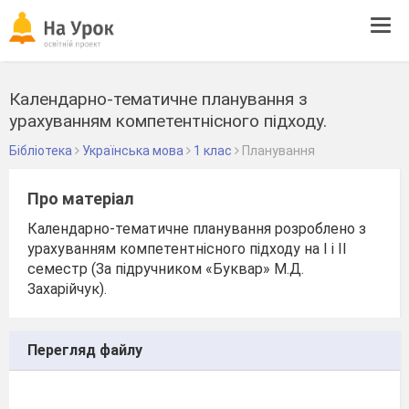
Tog
navi
Календарно-тематичне планування з
урахуванням компетентнісного підходу.
Бібліотека
Українська мова
1 клас
Планування
Про матеріал
Календарно-тематичне планування розроблено з
урахуванням компетентнісного підходу на І і ІІ
семестр (За підручником «Буквар» М.Д.
Захарійчук).
Перегляд файлу