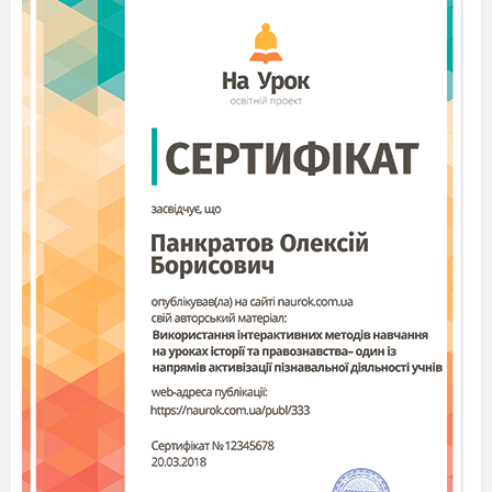
нижню рядкову.
Розвиток зв’язного
мовлення. «Осінь золота,
осінь багата».
15.
Ознайомлення зі
словами, що є ознаками
предметів. Вправляння у
звуковому аналізі
мовлених слів.
Складання речень. Моє
дозвілля.
Слова–назви ознак
16.
предметів, які відпо­
відають на питання
(який?), (яка?), (яке?),
(які?)
Письмо овалів,
прямої з нижньою
петлею.
Практичне
17.
ознайомлення з
реченням. Закрі­плення
слів-назв предметів,