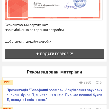
ознак, дій. Моде­лювання
слів, речень.
Безкоштовний сертифікат
Розвиток зв’язного
про публікацію авторської розробки
18.
мовлення на тему
«Вихідні з батьками та
друзями». Закріплення
Щоб отримати, додайте розробку
понять «склад», «слово»,
«речення», «наголос».
Письмо овалу, довгої
ДОДАТИ РОЗРОБКУ
прямої з нижньою
петлею.
Формування аудіатив­них
19.
умінь за світлинами та за
Рекомендовані матеріали
текстом Н. Заріч­ної.
Поняття «текст»
PPT
3360
5
Презентація "Телефонні розмови. Закріплення звукових
Розвиток зв’язного
20.
значень букви Л, л, читання з нею. Письмо великої букви
мовлення на тему
«Соняч­на країна — моя
Л, складів і слів із нею."
Україна» .
Письмо півовалу, довгої