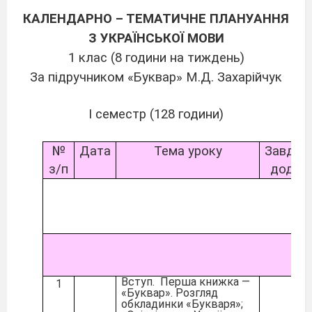
КАЛЕНДАРНО – ТЕМАТИЧНЕ ПЛАНУАННЯ
З УКРАЇНСЬКОЇ МОВИ
1 клас (8 години на тиждень)
За підручником «Буквар» М.Д. Захарійчук
І семестр (128 години)
№
Дата
Тема уроку
Завдан
з/п
додом
Вступ. Перша книжка —
1
«Бук­вар». Розгляд
обкладинки «Букваря»;