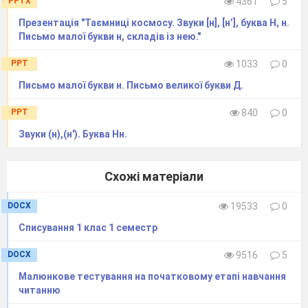
PPTX
4361
5
прямої з нижньою та
Презентація "Таємниці космосу. Звуки [н], [н’], буква Н, н.
верхньою петлею.
Письмо малої букви н, складів із нею."
Розвиток зв’язного
21.
мовлення на тему «Мої
права та обов’язки»
PPT
1033
0
Формування аудіативних
Письмо малої букви н. Письмо великої букви Д.
умінь за змістом
малюнків та світлин.
PPT
840
0
Поняття «речення»,
Звуки (н),(н'). Буква Нн.
22.
«текст», «склад»,
«слово», «наголос».
Письмо вивчених
Схожі матеріали
елементів.
DOCX
19533
0
Списування 1 клас 1 семестр
DOCX
9516
5
Малюнкове тестування на початковому етапі навчання
23.
Звук
[а],
позначення його
читанню
буквою
«а».
Звуко-