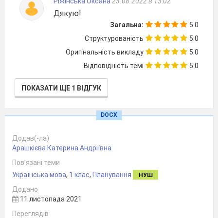
Ріжінська Оксана
23.08.2022 в 13:02
Дякую!
Загальна:
5.0
7.
Наголос у словах.
Структурованість
5.0
Наголошений склад.
Оригінальність викладу
5.0
Спостереження за
Відповідність темі
5.0
змінною значення слова
залежно від наголосу.
ПОКАЗАТИ ЩЕ 1 ВІДГУК
Моя школа.
DOCX
Правила під час письма.
8.
Додав(-ла)
Підго­товчі види письма.
Арашкієва Катерина Андріївна
Письмо петлі з
переходом через
Пов’язані теми
верхню рядкову.
Українська мова
,
1 клас
,
Планування
НУШ
Додано
11 листопада 2021
Переглядів