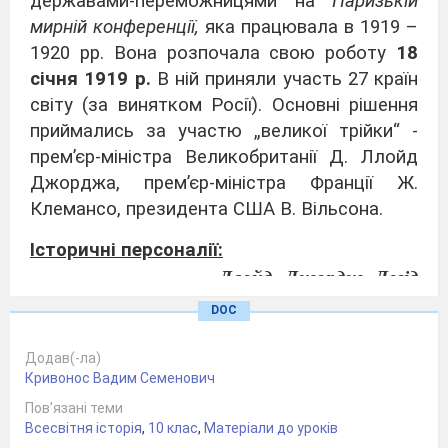
державами-переможницями на
Паризькій
мирній конференції,
яка працювала в 1919 –
1920 рр. Вона розпочала свою роботу
18
січня 1919 р.
В ній приняли участь 27 країн
світу (за винятком Росії). Основні рішення
приймались за участю „великої трійки“ -
прем’єр-міністра Великобританії Д. Ллойд
Джорджа, прем’єр-міністра Франції Ж.
Клемансо, президента США В. Вільсона.
Історичні персоналії:
Ллойд Джордж Девід
(1863 - 1945) –
DOC
англійський державний
діяч, міністр торгівлі і
Додав(-ла)
Кривонос Вадим Семенович
фінансів, прем’єр-
міністр Великобританії
Пов’язані теми
Всесвітня історія
,
10 клас
,
Матеріали до уроків
у 1916 – 1922 рр. Один