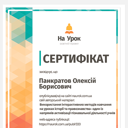
політики США.
Засновник Ліги Націй.
В основу роботи конференції було
покладено „14 пунктів“ В. Вільсона щодо
умов капітуліції Німеччини і післявоєнного
облаштування Європи.
На конференції було розглянуто ряд
важливих питань:
Створено міжнародну організацію Лігу
Націй, яка повинна була не допустити
розв’язання нової світової війни.
Розглянуто умови мирних договорів з
Німеччиною та її союзниками.
Відтворено Польщу, визнано
утворення Чехословаччини, Угорщини,
Австрії, Королівства СХС.
Визнано розпад Османської імперії.