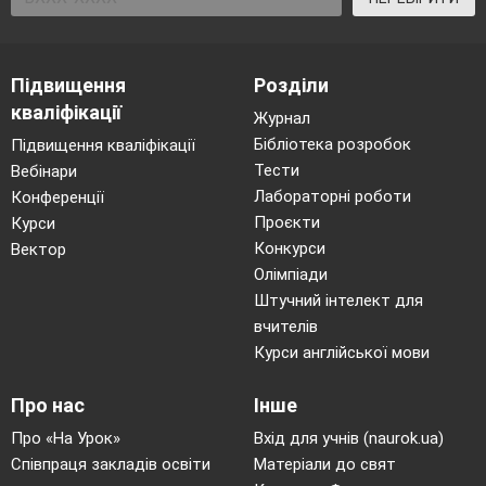
повинна відшкодувати країна-агресор
потерпілій стороні за збитки, нанесені
війною.
Підвищення
Розділи
кваліфікації
Журнал
армія скорочувалась до 100 тис. чоловік
Бібліотека розробок
Підвищення кваліфікації
з числа добровольців;
Тести
Вебінари
заборонялось виробляти танки, літаки,
Лабораторні роботи
Конференції
підводні човни, великі кораблі.
Проєкти
Курси
Конкурси
Вектор
* - дивись карту.
Олімпіади
Цей договір, як по змісту, так і по
Штучний інтелект для
характеру, носив відверто несправедливий,
вчителів
загарбницький характер.
Курси англійської мови
Поміркуй:
Після підписання Версальського
Про нас
Інше
договору прем’єр-міністр Італії Орландо
Про «На Урок»
Вхід для учнів (naurok.ua)
сказав: „Не встигли чорнила висохнути під
Співпраця закладів освіти
Матеріали до свят
Версальським договором, як Німеччина