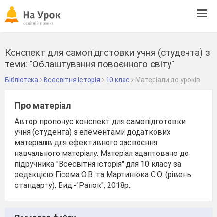
Tog
navi
Конспект для самопідготовки учня (студента) з
теми: "Облаштування повоєнного світу"
Бібліотека
Всесвітня історія
10 клас
Матеріали до уроків
Про матеріал
Автор пропонує конспект для самопідготовки
учня (студента) з елементами додаткових
матеріалів для ефективного засвоєння
навчального матеріалу. Матеріал адаптовано до
підручника "Всесвітня історія" для 10 класу за
редакцією Гісема О.В. та Мартинюка О.О. (рівень
стандарту). Вид.-"Ранок", 2018р.