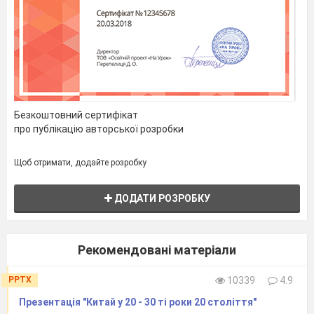
Запроваджено
мандатну систему
щодо відібраних у Німеччини та
Туреччини володінь.
Запам'ятай:
мандатна система
– право на
управління певною територією,
за якою колонії передавались
Безкоштовний сертифікат
про публікацію авторської розробки
під опіку „передовим“ країнам.
По суті неприхована форма для
Щоб отримати, додайте розробку
нових анексій з боку країн-
переможниць.
ДОДАТИ РОЗРОБКУ
2. Центральним договором конференції
став договір країн Антанти з
Рекомендовані матеріали
Німеччиною –
Версальський мирний
договір.
PPTX
10339
4.9
Презентація "Китай у 20 - 30 ті роки 20 століття"
Запам'ятай:
28 червня 1919 р.-
підписання