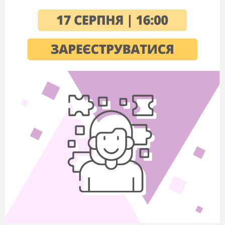
якого-небудь класу відносно
інших класів або якої-небудь
держави відносно інших
держав.
Вільсон Томас Вудро
(
1856 - 1924) –
державний і партійний
діяч США
від
Демократичної партії.
Здійснював прогресивні
реформи, ініціював
закони, спрямовані на
соціальний захист.
Після І світовох війни
виступив з програмою
активізації зовнішньої