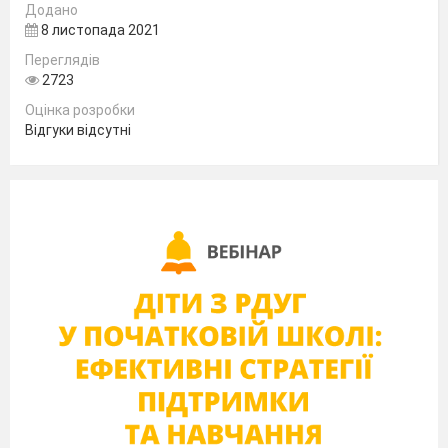
з провідних лідерів
Додано
8 листопада 2021
Ліберальної партії.
Переглядів
Клемансо Жорж
(1841
2723
- 1929) – французький
Оцінка розробки
державний і політичний
Відгуки відсутні
діяч, міністр, прем’єр-
міністр (1906 - 1929),
лідер радикалів.
Головував на Паризькій
мирній конференції.
Намагався встановити
гегемонію
Франції у
Європі.
Запам'ятай:
гегемонія
(від грецької
Hegemonia - „панування“,
„першість“) – переважання,
керівництво, керівна роль