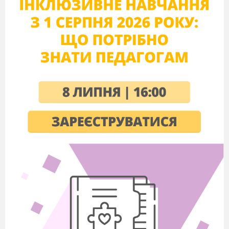
V. Осмислення, узагальнення, систематизація знань.
1. Робота з підручником
Ст. 13
2. Практична робота на ПК.
https://learningapps.org/view5518052
https://learningapps.org/view2482936
VІ. Підсумки уроку.
1.
Фронтальне опитування
Що ми вивчали на сьогоднішньому уроці?
Якого виду інформацію ти сприймав на
уроці?
Що вам сподобалось на цьому уроці?
4.Назви органи чуття, що допоможуть визначити, що:
а) светр м'який; б) сумка синя;
в) по радіо лунає нова пісня.