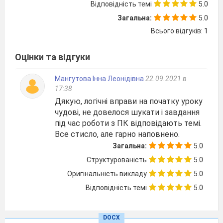
(
інформацію про смак
).
Відповідність темі
5.0
Що таке “передавання інформації”?
Загальна:
5.0
За допомогою чого можна передавати
Всього відгуків: 1
інформацію?
Оцінки та відгуки
2. Розв’язок логічних вправ.
Футбольний клуб придбав для футболістів 22
Мангутова Інна Леонідівна
22.09.2021 в
футболки з номерами від 1 до 22. скільки разів
17:38
зустрічається цифра 1 у номерах на футболках?
Дякую, логічні вправи на початку уроку
(13)
чудові, не довелося шукати і завдання
У квартирах з номерами 1, 2 та 3 живуть троє
під час роботи з ПК відповідають темі.
клоунів: Веселий, Сумний та Рудий. У квартирах
Все стисло, але гарно наповнено.
з номерами 1 та 2 живе не Сумний клоун.
Веселий клоун живе не у квартирі 1. у якій
Загальна:
5.0
квартирі живе кожний клоун? (Рудий – 1,
Структурованість
5.0
Веселий – 2, Сумний – 3.)
Оригінальність викладу
5.0
Відповідність темі
5.0
ІІІ. Повідомлення теми, мети і завдань уроку.
Мотивація учіння школярів.
DOCX
ІV. Сприймання і усвідомлення учнями нового