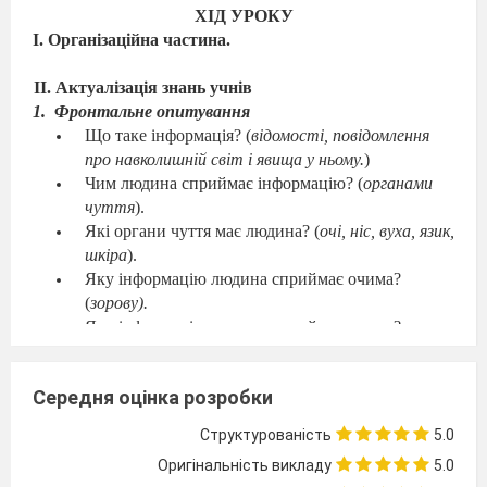
ХІД УРОКУ
І. Організаційна частина.
ІІ. Актуалізація знань учнів
1.
Фронтальне опитування
Що таке інформація? (
відомості, повідомлення
про навколишній
світ і явища у ньому.
)
Чим людина сприймає інформацію? (
органами
чуття
).
Які органи чуття має людина? (
очі, ніс, вуха, язик,
шкіра
).
Яку інформацію людина сприймає очима?
(
зорову).
Яку інформацію людина сприймає носом?
(
інформацію про
запах
).
Яку інформацію людина сприймає вухами?
Середня оцінка розробки
(звукову).
Яку інформацію людина сприймає пальцями?
Структурованість
5.0
(
інформацію про
ж
иві і неживі предмети
).
Оригінальність викладу
5.0
Яку інформацію людина сприймає язиком?