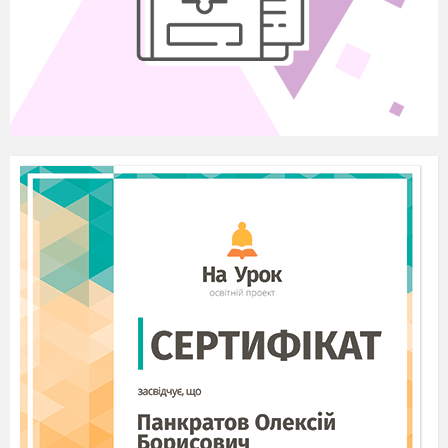
5. Передай без слів товаришу повідомлення:
а) небезпека;
б) уже ранок;
в) я не вивчив уроки;
г) хочу їсти.