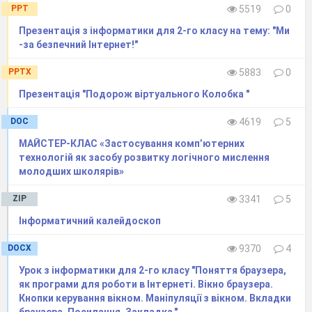
PPT
5519
0
Презентація з інформатики для 2-го класу на тему: "Ми
-за бeзпeчний Інтeрнeт!"
PPTX
5883
0
Презентація "Подорож віртуального Колобка "
DOC
4619
5
МАЙСТЕР-КЛАС «Застосування комп’ютерних
технологій як засобу розвитку логічного мислення
молодших школярів»
ZIP
3341
5
Інформатичний калейдоскоп
DOCX
9370
4
Урок з інформатики для 2-го класу "Поняття браузера,
як програми для роботи в Інтернеті. Вікно браузера.
Кнопки керування вікном. Маніпуляції з вікном. Вкладки