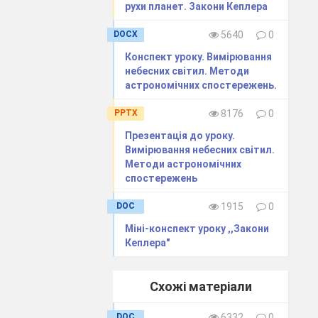
рухи планет. Закони Кеплера
дбувається по-
DOCX
5640
0
ланет відносно
Конспект уроку. Вимірювання
небесних світил. Методи
астрономічних спостережень.
й Сонце, або в
д нього, але не
PPTX
8176
0
Презентація до уроку.
Вимірювання небесних світил.
ься найбільшою
Методи астрономічних
ою елонгацією
спостережень
рньої заграви
DOC
1915
0
дить. Потім,
Міні-конспект уроку ,,Закони
 руху Сонця),
Кеплера"
нця, ховається
ею та Сонцем і
Схожі матеріали
димою, але вже
DOC
6332
0