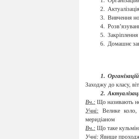
Організаційн
Актуалізація
Вивчення нов
Розв’язуванн
Закріплення 
Домашнє завд
Організаці
Заходжу до класу, ві
Актуалізац
Вч.:
Що називають не
Учні:
Велике коло,
меридіаном
Вч.:
Що таке кульмін
Учні:
Явище проходже