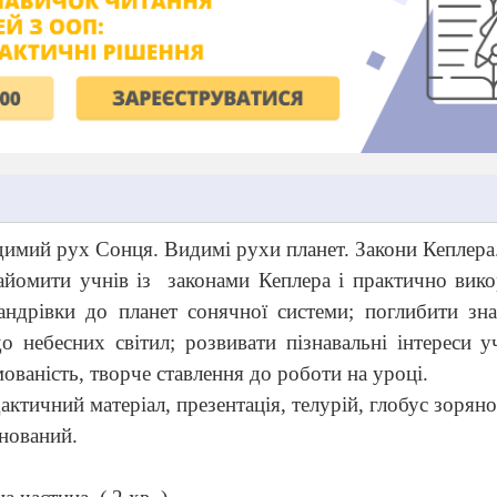
димий рух Сонця. Видимі рухи планет. Закони Кеплер
айомити учнів із
законами Кеплера і практично вико
андрівки до планет сонячної системи;
поглибити зна
о небесних світил; розвивати пізнавальні інтереси уч
ованість, творче ставлення до роботи на уроці.
актичний матеріал, презентація, телурій, глобус зоряно
інований.