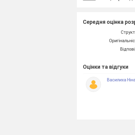
Вч.:
Зоряна доба – 
Учні:
Зоряна доба −
Середня оцінка ро
точки весняного рів
Вч.:
Зоряний час – ц
Структ
Учні:
Зоряний час 
Оригінальні
рівнодення.
Відпові
Вч.:
Абсолютна зорян
Учні:
Абсолютна зор
Оцінки та відгуки
перебувала від нас на 
Василиха Ніна
Вч.:
Що таке світніст
Учні:
Світність L − п
одиницю часу в усіх
Декілька слів п
3. Вивчення н
Нижні та верхн
планети поділяються