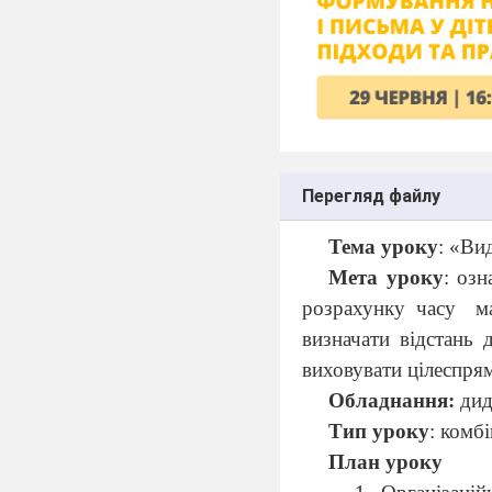
Перегляд файлу
Тема уроку
: «Ви
Мета уроку
: о
зн
розрахунку часу
м
визначати відстань д
виховувати цілеспрям
Обладнання:
дид
Тип уроку
: комб
План уроку