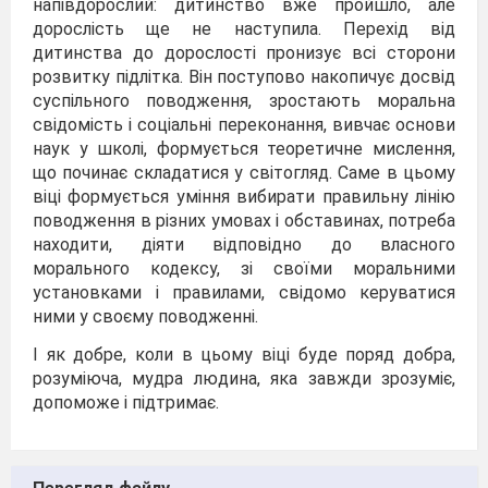
напівдорослий: дитинство вже пройшло, але
дорослість ще не наступила. Перехід від
дитинства до дорослості пронизує всі сторони
розвитку підлітка. Він поступово накопичує досвід
суспільного поводження, зростають моральна
свідомість і соціальні переконання, вивчає основи
наук у школі, формується теоретичне мислення,
що починає складатися у світогляд. Саме в цьому
віці формується уміння вибирати правильну лінію
поводження в різних умовах і обставинах, потреба
находити, діяти відповідно до власного
морального кодексу, зі своїми моральними
установками і правилами, свідомо керуватися
ними у своєму поводженні.
І як добре, коли в цьому віці буде поряд добра,
розуміюча, мудра людина, яка завжди зрозуміє,
допоможе і підтримає.