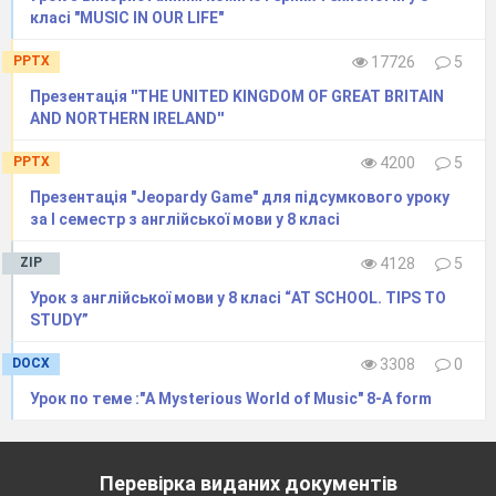
today isn’t a (11)_______, it is still fun.
класі "MUSIC IN OUR LIFE"
PPTX
17726
5
1. problems;
2. grades;
Презентація ''THE UNITED KINGDOM OF GREAT BRITAIN
AND NORTHERN IRELAND''
3. boring;
4. appearance;
PPTX
4200
5
5. spots;
Презентація "Jeopardy Game" для підсумкового уроку
6. drugs;
за І семестр з англійської мови у 8 класі
7. politics;
ZIP
4128
5
8. guy;
9. money;
Урок з англійської мови у 8 класі “AT SCHOOL. TIPS TO
STUDY”
10. part-time;
11. chore
DOCX
3308
0
Урок по теме :"A Mysterious World of Music" 8-A form
5.Teacher: Read the texts and choose the titles:
1. Teenagers’ Interests
2. Do Teenagers Have Problems?
Перевірка виданих документів
3. Typical American Teenagers.