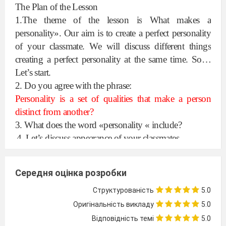
The Plan of the Lesson
1.The theme of the lesson is
What makes a
personality».
Our aim is to create a perfect personality
of your classmate. We will discuss different things
creating a perfect personality at the same time. So…
Let’s start.
2. Do you agree with the phrase:
Personality is a set of qualities that make a person
distinct from another
?
3. What does the word «personality « include?
4. Let’s discuss appearance of your classmates.
5. We have read the text about genes.
Середня оцінка розробки
Before doing the next task answer the questions:
How many genes have we got? 2.Whom do we
Структурованість
5.0
inherit our genes? Can we have blue eyes if both
Оригінальність викладу
5.0
our parents have brown eyes?
Відповідність темі
5.0