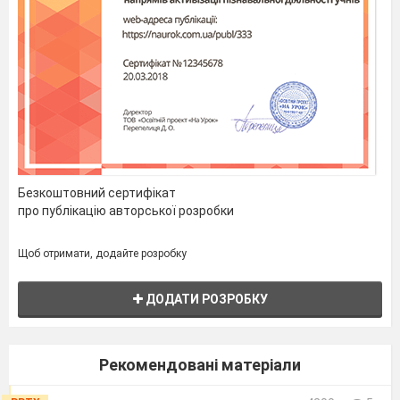
Безкоштовний сертифікат
про публікацію авторської розробки
Щоб отримати, додайте розробку
4.Teacher: Read the text and fill in the gaps in it:
ДОДАТИ РОЗРОБКУ
politics, part-time, problems, spots, boring,
money, chore, appearance, guy, drugs, grades
Рекомендовані матеріали
I am a teenager so my life isn’t easy. I have many
(1)_______. My parents want me to get good