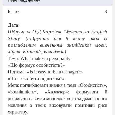
Перегляд файлу
Клас: 8
Дата:
Підручник О.Д.Карп’юк ‘
Welcome
to
English
Study
’ (підручник для 8 класу шкіл із
поглибленим вивченням англійської мови,
ліцеїв, гімназій, коледжів)
Тема:
What makes a personality
.
«Що формує особистість?»
Підтема: «
Is it easy to be a teenager
?»
«Чи легко бути підлітком?»
Мета: поглиблювати знання з теми «Особистість»,
«Зовнішність», «Характер»; формувати й
розвивати навички монологічного та діалогічного
мовлення з теми;
виховувати позитивні риси
характеру.