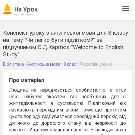
Tog
navi
Конспект уроку з англійської мови для 8 класу
на тему "Чи легко бути підлітком?" за
підручником О.Д.Карп’юк "Welcome to English
Study"
Бібліотека
Англійська мова
8 клас
Розробки уроків
Про матеріал
Людина не народжується особистістю, а стає
нею, набуває якостей так необхідних для її
життєдіяльності в суспільстві. Підлітковий вік
називають перехідним віком тому, що протягом
цього періоду відбувається своєрідний перехід від
дитячого до дорослого стану, від незрілості до
зрілості. У цьому значенні підліток – напівдитина і