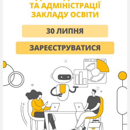
Young people face a lot of problems which are
very important for them. Everybody of you is a
teenager. What problems do you have in your
daily life?
1.Problems with classmates.
2.My parents don’t understand me.
3.The first love.
4.Harmful habits.
5.Problems with friends.
6.I need pocket money.
7.I have too much homework.
8.I’ve got bad marks at school.
9.To dress well.
(Pupils speak on each problem)
2.Teacher: So, pupils, who are teenagers?