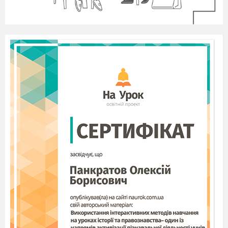
3.Teacher: Listen to the conversation between 5
teenagers. Try to tell me what is this dialogue
about.