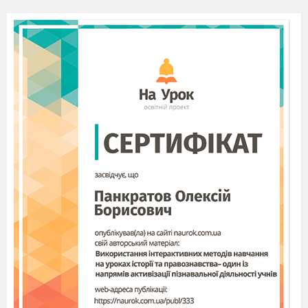
lantern). Такі ліхтарі виготовляються на свято
Хелоуін восени. Воно святкується з 31го
жовтня на 1е листопада. Діти перевдягаються в
привидів, відьом, скелетів. Найвідоміша
розвага на Хелоуін «Trick or treat!» (Пригостіть
або пожартуємо!) Діти ходять до сусідів, які
пригощають дітей солодощами, або їх
розігрують.
(
перегляд тематичних картинок
)
Abra-dabra: - Let`s repeat with me. Witch,
black cat, broom, pumpkin, bat, skeleton.
(
діти повторюють за гостею
)
Trick or treat,
Trick or treat,
Give us something good to eat.
Abra-dabra: - Let`s watch video «Halloween
night».