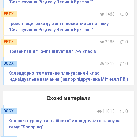
7. Sing song «This is my favorite pumpkin»
"Святкування Різдва у Великій Британії"
Т: - Абра-дабра сьогодні дуже цікаво для
нас розповіла про свято Хеллоуін. А ми для
PPTX
1468
0
нашої гості заспіваємо пісню.
презентація заходу з англійської мови на тему:
Song:
"Святкування Різдва у Великій Британії"
This is my favorite pumpkin,
1 scary nose,
PPTX
2386
0
2 scary eyes,
Презентація "To-infinitive" для 7-9 класів
2 scary teeth,
Scary, scary….
DOCX
1819
0
(
діти співають, виконуючи рухи)
Календарно-тематичне планування 4 клас
ІІІ.
Підбиття підсумків заняття
індивідуальне навчання ( автор підручника Мітчелл Г.К,)
T. - Girls and boys today we have talked about
Halloween. You are active and friendly.
-Boys and girls, do you like play with Abra-
Схожі матеріали
dabra?
-What do you like most of all?
DOCX
11015
0
(
відповіді дітей
)
Конспект уроку з англійської мови для 4-го класу на
We also should thank Abra-dabra for his
тему: "Shopping"
interesting things and say Goodbye.