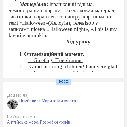
Матеріали
:
іграшковий відьма,
демонстраційні картки,
роздатковий матеріал,
заготовки з оранжевого паперу, картинки по
темі «Halloween»(Хелоуін), телевізор з
записами пісень «Halloween night», «This is my
favorite pumpkin».
Хід уроку
І. Організаційний момент.
1. Greeting. Привітання.
T. – Good morning, children! I am very glad
to see you. I hope you are well today. Let`s say
Good morning to each other.
DOCX
Ch.- Good morning, good morning
Good morning to you
Додав(-ла)
Good morning, good morning
Цимбалист Марина Миколаївна
We are glad to see you.
T. – How are you today? (
5-6 children
)
Ch.1-Ch.6 – I am … (fine, Ok, so-so)
Пов’язані теми
T. – All children are in a good mood.
Англійська мова
,
Розробки уроків