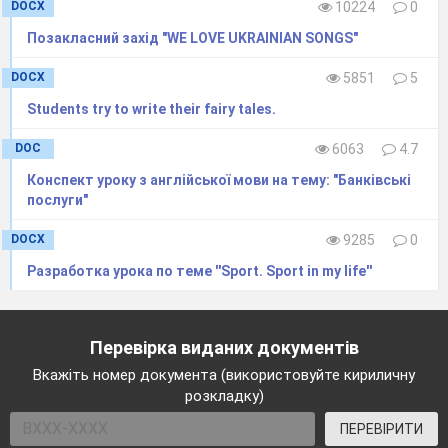
DOCX
10224
0
Ch. – 1, 2, 3, 4, 5 Goodbye! See you next time!
Позакласний захід "WE LOVE UKRAINIAN SONGS"
DOCX
5851
5
Students try to write their fairy tales.
DOC
6063
4.7
Конспект уроку з англійської мови на тему: "Банківські
послуги"
DOCX
9285
0
Разработка урока по теме ''Sport. Sport in my life''
Перевірка виданих документів
Вкажіть номер документа (використовуйте кириличну
розкладку)
ПЕРЕВІРИТИ