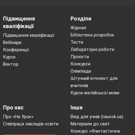
Підвищення
Розділи
кваліфікації
Журнал
Бібліотека розробок
Підвищення кваліфікації
Тести
Вебінари
Лабораторні роботи
Конференції
Проєкти
Курси
Конкурси
Вектор
Олімпіади
Штучний інтелект для
вчителів
Курси англійської мови
Про нас
Інше
Про «На Урок»
Вхід для учнів (naurok.ua)
Співпраця закладів освіти
Матеріали до свят
Конкурс «Фантастична