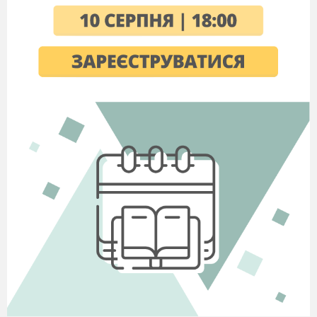
T. -Зараз наш гостя відьма познайомиться
з вами.
(
Розігруємо діалог
)
Abra-dabra: -What is your name?
Ch. -My name is…
A. -Where are you from?
Ch. -I from…
A. -How old are you?
Ch.-I am…
Абра-дабра нас запрошує на вечірку свята
Хелоуін. Нас чекають сюрпризи, ігри, розваги.
Ви готові? Are you ready? (
відповіді дітей
)
Let`s go.
R. – What season is it now?
Ch.– It is autumn now.
T. – What can you say about autumn?
(
діти описують осінь, використовуючи
тематичні картки).
T.-Сьогодні Абра-дабра принесла з собою
символ Хелоуіна- ліхтарик Джека (Jack or