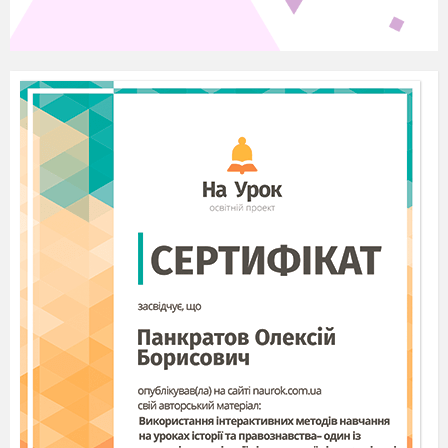
повітря.
Зберіть прилад для добування кисню.
Прилад для добування кисню методом
витіснення повітря:
1 – пробірка; 2 – повітря; 3 – газовідвідна
трубка; 4 – лабораторний штатив з лапкою.