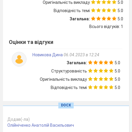
експерименту, інструктаж перед початком
Оригінальність викладу
5.0
практичної роботи.
Відповідність темі
5.0
Інструктаж
з безпеки життєдіяльності.
Загальна:
5.0
ІІ
I
.
Виконання практичної роботи за
Всього відгуків: 1
інструкцією.
Під час виконання кожного досліду
Оцінки та відгуки
записуйте в таблицю свої дії, спостереження, а
після його завершення – висновки.
Новикова Дина
06.04.2023 в 12:24
№ досліду
Послідовність дій
Загальна:
5.0
Спо
1
Структурованість
5.0
2
Оригінальність викладу
5.0
Дослід 1.
Відповідність темі
5.0
Добування кисню розкладом гідроген
пероксиду (Н
О
) методом витіснення води.
2
2
DOCX
Зберіть прилад для добування кисню.
Додав(-ла)
Олійніченко Анатолій Васильович