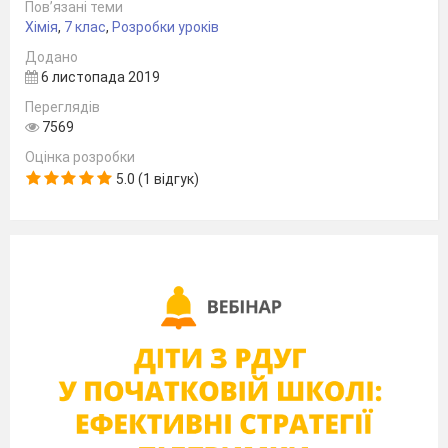
Пов’язані теми
Хімія
,
7 клас
,
Розробки уроків
Додано
6 листопада 2019
Переглядів
7569
Оцінка розробки
Прилад для добування кисню методом
5.0 (1 відгук)
витіснення води:
1 – пробірка; 2 – вода; 3 – газовідвідна трубка;
4 – кристалізатор; 5 – лабораторний штатив з
лапкою.
Налийте у пробірку 2 мл розчину
гідроген пероксиду (інша назва цієї речовини
перекись водню).
Відмітьте колір, запах, наявність чи
відсутність реакції.