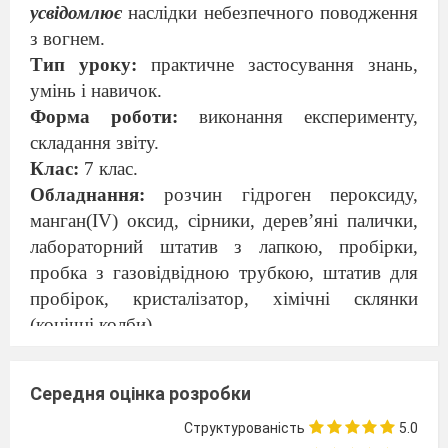
усвідомлює
наслідки небезпечного поводження
з вогнем.
Тип уроку:
практичне застосування знань,
умінь і навичок.
Форма роботи:
виконання експерименту,
складання звіту.
Клас:
7 клас.
Обладнання:
розчин
гідроген пероксиду,
манган(
IV
) оксид, сірники, дерев’яні палички,
лабораторний штатив з лапкою, пробірки,
пробка з газовідвідною трубкою, штатив для
пробірок, кристалізатор, хімічні склянки
(конічні колби).
Хід уроку
I.
Організаційна частина.
Середня оцінка розробки
II
.
Повторення правил техніки безпеки в
кабінеті хімії під час проведення хімічного
Структурованість
5.0