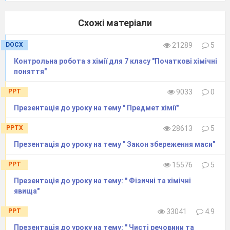
устаткуванням; навчитися збирати установку
для одержання газів, збирати газ витисненням
Схожі матеріали
повітря і води; формувати навички й уміння
проведення хімічного експерименту й аналізу
DOCX
21289
5
явищ, що спостерігаються, робити висновки.
Контрольна робота з хімії для 7 класу "Початкові хімічні
Обладнання:
розчин
гідроген пероксиду,
поняття"
манган(
IV
) оксид, сірники, дерев’яні палички,
PPT
9033
0
лабораторний штатив з лапкою, пробірки,
пробка з газовідвідною трубкою, штатив для
Презентація до уроку на тему " Предмет хімії"
пробірок, кристалізатор, хімічні склянки
PPTX
28613
5
(конічні колби).
Презентація до уроку на тему " Закон збереження маси"
Хід роботи
З правилами БЖД ознайомлений(а)
PPT
15576
5
Під час виконання кожного досліду
Презентація до уроку на тему: " Фізичні та хімічні
записуйте в таблицю свої дії, спостереження, а
явища"
після його завершення – висновки.
PPT
33041
4.9
№ досліду
Послідовність дій
Спо
Презентація до уроку на тему: " Чисті речовини та
1