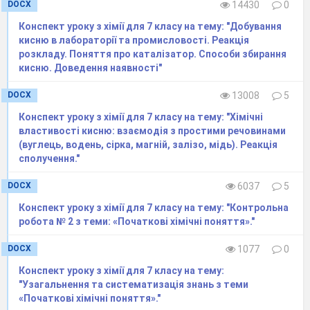
Запишіть послідовність дій,
DOCX
14430
0
спостереження та зробіть висновок.
Конспект уроку з хімії для 7 класу на тему: "Добування
Оформіть практичну роботу з
кисню в лабораторії та промисловості. Реакція
розкладу. Поняття про каталізатор. Способи збирання
висковками і спостереженнями та здайте зошит.
кисню. Доведення наявності"
І
V
. Оформлення звіту про виконану роботу
DOCX
13008
5
в зошиті, висновків за роботою.
Конспект уроку з хімії для 7 класу на тему: "Хімічні
V
. Підсумок уроку.
властивості кисню: взаємодія з простими речовинами
(вуглець, водень, сірка, магній, залізо, мідь). Реакція
V
І.
Домашнє завдання.
сполучення."
DOCX
6037
5
Практична робота № 4.
Конспект уроку з хімії для 7 класу на тему: "Контрольна
Тема:
Добування кисню з гідроген пероксиду з
робота № 2 з теми: «Початкові хімічні поняття»."
використанням різних біологічних
DOCX
1077
0
каталізаторів, доведення його наявності.
Конспект уроку з хімії для 7 класу на тему:
Мета:
сформувати навички роботи з
"Узагальнення та систематизація знань з теми
хімічними речовинами й лабораторним
«Початкові хімічні поняття»."