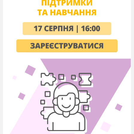
Насипте у пробірку з гідроген
пероксидом трохи чорного порошку
манган(
IV
) оксиду. Та швидко закрийте
пробірку пробкою з газовідвідною трубкою,
кінець якої занурте у наповнену водою
перевернуту до гори дном пробірку.
Яку функцію виконує манган(
IV
) оксид,
напишіть рівняння реакції та зробіть висновок.
Доведення наявності кисню.
Візьміть дерев’яну паличку, підпаліть її,
діждіться поки з’явиться жар а потім загасіть.
Внесіть вуглинку в склянку з киснем. Що
спостерігаєте?
Дослід 2.
Добування кисню розкладом гідроген
пероксиду (Н
О
) методом витіснення
2
2