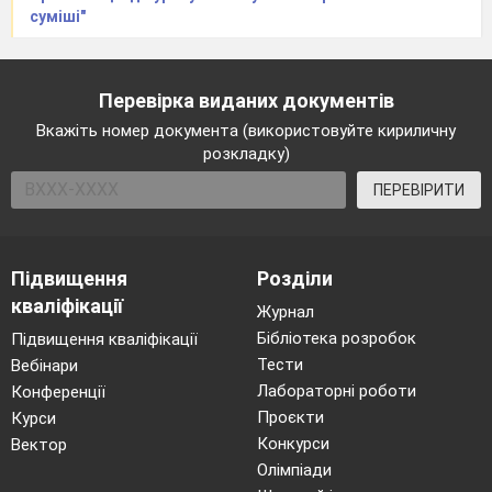
суміші"
2
Дослід 1.
Добування кисню розкладом гідроген
Перевірка виданих документів
пероксиду (Н
О
) методом витіснення води.
2
2
Вкажіть номер документа (використовуйте кириличну
Зберіть прилад для добування кисню.
розкладку)
ПЕРЕВІРИТИ
Підвищення
Розділи
кваліфікації
Журнал
Бібліотека розробок
Підвищення кваліфікації
Тести
Вебінари
Лабораторні роботи
Конференції
Прилад для добування кисню методом
Проєкти
Курси
витіснення води:
Конкурси
Вектор
Олімпіади
1 – пробірка; 2 – вода; 3 – газовідвідна трубка;