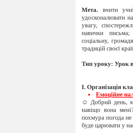
Мета.
вчити учн
удосконалювати на
увагу, спостережл
навички письма;
соціальну, громад
традицій своєї краї
Тип уроку: Урок 
І. Організація кла
Емоційне на
☺ Добрий день, мо
навіщо вона мені?
похмура погода не 
буде царювати у на