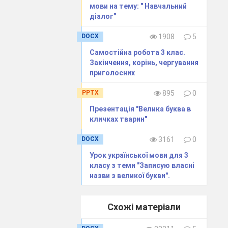
мови на тему: " Навчальний
діалог"
DOCX
1908
5
Самостійна робота 3 клас.
Закінчення, корінь, чергування
приголосних
PPTX
895
0
Презентація "Велика буква в
кличках тварин"
DOCX
3161
0
Урок української мови для 3
класу з теми "Записую власні
назви з великої букви".
Схожі матеріали