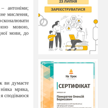
 – антоніми;
чне мислення,
осконалювати
дною мовою,
дної мови, до
к ви думаєте
ніяка мряка,
 я сподіваюся