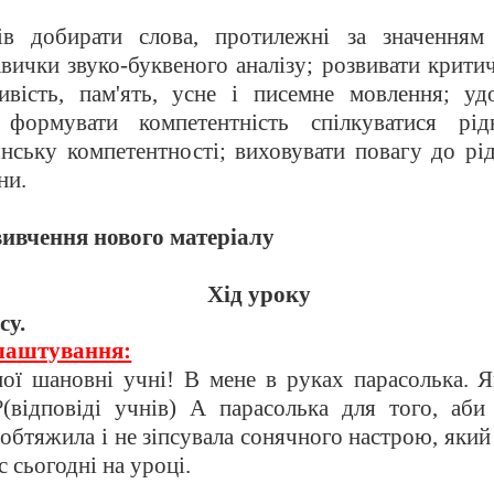
ів добирати слова, протилежні за значенням
вички звуко-буквеного аналізу; розвивати крити
ивість, пам'ять, усне і писемне мовлення; уд
 формувати компетентність спілкуватися рі
янську компетентності; виховувати повагу до рі
ни.
вивчення нового матеріалу
Хід уроку
су.
лаштування:
ї шановні учні! В мене в руках парасолька. Я
(відповіді учнів)
А парасолька для того, аби 
обтяжила і не зіпсувала сонячного настрою, який
с сьогодні на уроці.