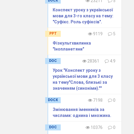
DOCX
23211
5
Конспект уроку з української
мови для 3-го класу на тему:
"Суфікс. Роль суфіксів".
PPT
9119
5
Фізкультхвилинка
"Інопланетяни"
DOC
28361
4.9
Урок "Конспект уроку з
української мови для 3 класу
на тему"Слова, близькі за
значенням (синоніми).""
DOCX
7198
0
Змінювання іменників за
числами: однина і множина.
 думка.
DOC
10376
0