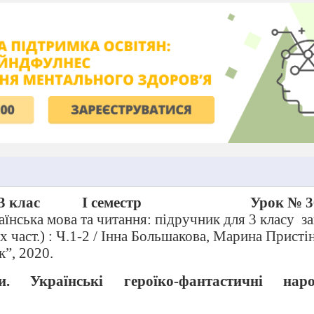
3 клас
І семестр
Урок № 3
їнська мова та читання: підручник для 3 класу
за
-х част.) : Ч.1-2 / Інна Большакова, Марина Присті
к”, 2020.
и. Українські героїко-фантастичні нар