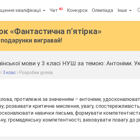
AI
щення кваліфікації
Чат
Конкурси
Олімпіада
Інше
бок
«Фантастична п’ятірка»
подарунки вигравай!
3 клас
Розробки уроків
слова, протилежні за значенням – антоніми; удосконалюва
у; розвивати критичне мислення, увагу, спостережливість, 
осконалювати навички письма; формувати компетентність
ну, громадянську компетентності; виховувати повагу до рі