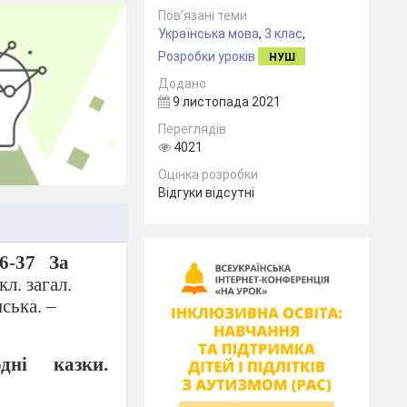
Пов’язані теми
Українська мова
,
3 клас
,
Розробки уроків
НУШ
Додано
9 листопада 2021
Переглядів
4021
Оцінка розробки
Відгуки відсутні
6-37
За
кл. загал.
нська. –
одні казки.