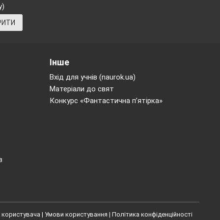
у)
РИТИ
Інше
Вхід для учнів (naurok.ua)
аву.
Матеріали до свят
Конкурс «Фантастична п’ятірка»
в
дже казка про
тьми казок в
 користувача
|
Умови користування
|
Політика конфіденційності