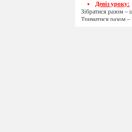
Девіз уроку:
Зібратися разом – 
Триматися разом – 
Працювати разом – 
ІІ.
Основна части
Сьогодні ми будемо
Навчимося знаходит
речення з ними. По
казок.
Працюємо з п
-
Розгляньте малю
-
Чи знаєте ви цих
-
Чи знаєте ви назв
Чому?
-
Чому Змій бореть
-
Утворіть пари слі