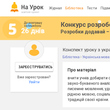
Журнал
Бібліотека
Тести
Підви
Конкурс розро
До розіграшу
залишилось:
26 днів
Розробки додавай – 
Бібліотека
Українська мова
ЗАРЕЄСТРУВАТИСЬ
Про матеріал
Вже зареєстровані?
вчити учнів добирати 
Увійти
звуко-буквеного аналіз
писемне мовлення; уд
рідною мовою, соціаль
традицій своєї країни.