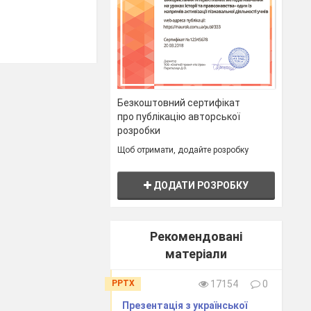
Безкоштовний сертифікат
у тексті.
про публікацію авторської
розробки
и та складати
 народних
Щоб отримати, додайте розробку
ДОДАТИ РОЗРОБКУ
Рекомендовані
ку чарівною?
матеріали
PPTX
17154
0
Презентація з української