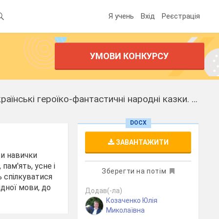
Я учень
Вхід
Реєстрація
УМОВИ КОНКУРСУ
Конспект уроку з української мови у 3 класі НУШ за темою: Антоніми. Українські героїко-фантастичні народні казки. “Котигорошко”
DOCX
ЗАВАНТАЖИТИ
ти навички
пам'ять, усне і
Зберегти на потім
 спілкуватися
дної мови, до
Додав(-ла)
Козаченко Юлія
Миколаївна