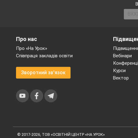
В
-
Де ви знайшли і 
Характеристика пе
-
Розкажи про Кот
Про нас
Підвищен
Театралізуємо. Ч
Про «На Урок»
Підвищення
- Знайдіть частину
Співпраця закладів освіти
Вебінари
- Прочитаємо цей 
Конференці
- Знайдіть
діалог
Курси
Зворотний зв'язок
- Прочитаємо
цю 
Вектор
Добираємо слова
-
Випиши антоніми
-
Які слова харак
(Пам'ятник легенд
встановлений біля
подвиги Котигоро
© 2017-2026, ТОВ «ОСВІТНІЙ ЦЕНТР «НА УРОК»