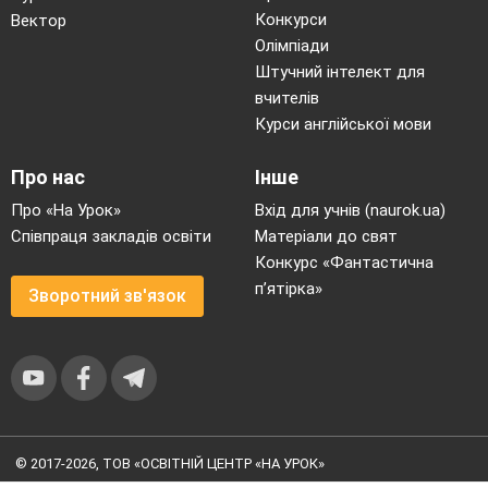
Конкурси
Вектор
Олімпіади
Штучний інтелект для
вчителів
Курси англійської мови
Про нас
Інше
Про «На Урок»
Вхід для учнів (naurok.ua)
Співпраця закладів освіти
Матеріали до свят
Конкурс «Фантастична
п’ятірка»
Зворотний зв'язок
(дівчинка з хлопчиком біжать і
пускають човника у воду, човник
пливе, але на його шляху
© 2017-2026, ТОВ «ОСВІТНІЙ ЦЕНТР «НА УРОК»