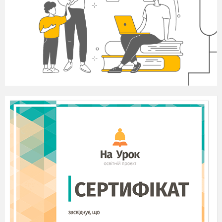
-Куди це я потрапив, що це за
планета? Чому вона блакитна
(відповіді дітей), (води на планеті
більше ніж суші).
-Діти у мене послання від
мешканців нашої планети,
допоможіть мені його прочитати.
(в руках інопланетянина чистий
аркуш паперу).
І. Дослід.
Опускаємо лист-
послання у воду, читаємо
завдання.
А тепер давайте розберемось