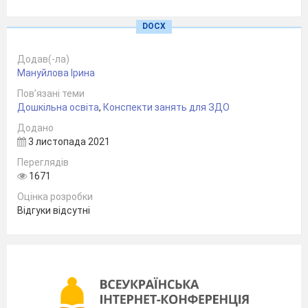
формувати вміння планувати
способи виконання окремих
DOCX
дослідів за зразком, виконувати
Додав(-ла)
безпечні досліди, узагальнювати і
Mануйлова Ірина
робити висновки про способи
Пов’язані теми
Дошкільна освіта
,
Конспекти занять для ЗДО
виконання дослідів;
Додано
3 листопада 2021
виховувати пізнавальний інтерес,
Переглядів
самостійність,прагнення берегти й
1671
охороняти природу, зокрема воду.
Оцінка розробки
Відгуки відсутні
З’являється Інопланетянин Яша,(
з глобусом) з планети Гоо. (голос
інопланетянина)