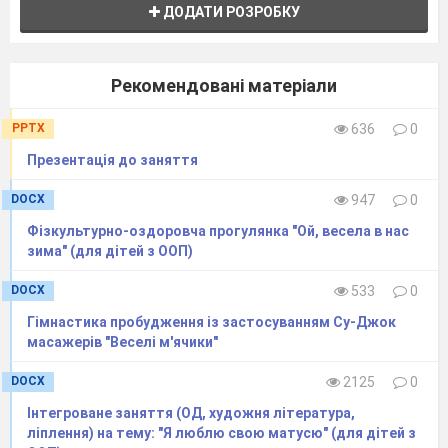
ДОДАТИ РОЗРОБКУ
Рекомендовані матеріали
PPTX
636
0
Презентація до заняття
DOCX
947
0
Фізкультурно-оздоровча прогулянка "Ой, весела в нас
зима" (для дітей з ООП)
DOCX
533
0
Гімнастика пробудження із застосуванням Су-Джок
масажерів "Веселі м'ячики"
DOCX
2125
0
Інтегроване заняття (ОД, художня література,
ліплення) на тему: "Я люблю свою матусю" (для дітей з