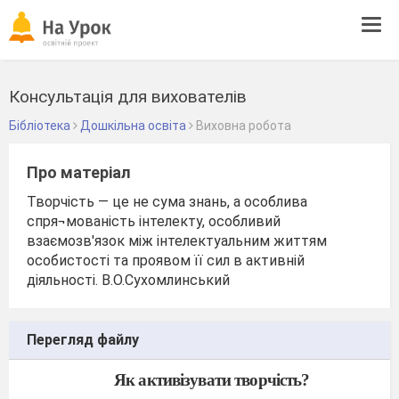
Tog
navi
Консультація для вихователів
Бібліотека
Дошкільна освіта
Виховна робота
Про матеріал
Творчість — це не сума знань, а особлива
спря¬мованість інтелекту, особливий
взаємозв'язок між інтелектуальним життям
особистості та проявом її сил в активній
діяльності. В.О.Сухомлинський
Перегляд файлу
Як активізувати творчість?