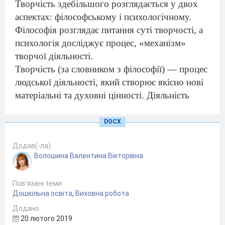
Творчість здебільшого розглядається у двох
аспектах: філософському і психологічному.
Філо
софія розглядає питання суті творчості, а
психо
логія досліджує процес, «механізм»
творчої діяль
ності.
Творчість (за словником з філософії) — процес
людської діяльності, який створює якісно нові
матеріальні та духовні цінності. Діяльність
може бути творчою у будь-якій галузі:
науковій, виробни
чій, технічній, художній,
DOCX
політичній тощо. Завжди там, де створюється,
Додав(-ла)
відкривається, винаходжується щось нове,
Волошина Валентина Вікторівна
діяльність обов'язково стає творчою. Непов
торність (за характером здійснення і
Пов’язані теми
результатом),) оригінальність, унікальність —
Дошкільна освіта
,
Виховна робота
основні риси твор
чої діяльності.
Додано
Види творчості визначаються характером діяль
20 лютого 2019