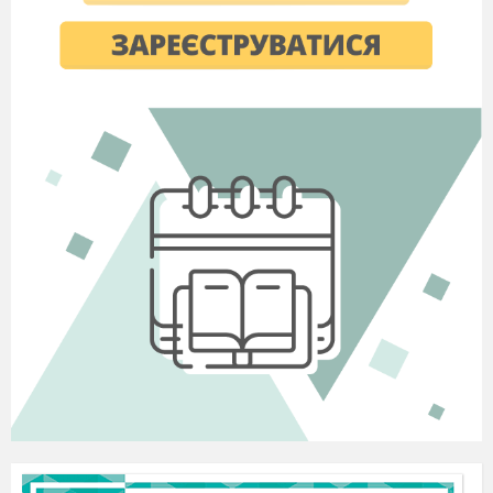
осявання і перевірку. Експериментальна
психологія також показала, що несвідоме і
свідоме, інтуїтив
не і розумове в процесі
творчості доповнюють одне одного.
Сукупність психічних якостей творчої
особистості стала об'єктом вивчення за часів
створення тестів і методик, їх обробки та
аналізу. Особлива роль тут відводиться уяві,
гнучкості та критичності мислення,
дивергентному мисленню, а також внутрішній
мотива
ції творчості, здатності до наближення
понять, ціліс
ності сприйняття тощо.
Але П.Торренс, автор одних з найвідоміших і
най
поширеніших тестів творчості, висунув
таке принципо
ве положення. Тест, що
правильно діагностує кре
ативність, в принципі,
неможливий! Причиною є су
перечності між