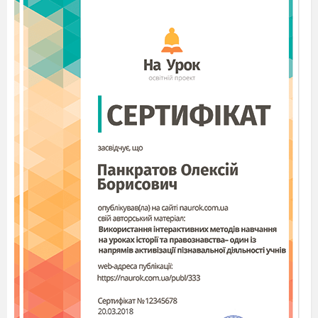
суттю тестів і суттю творчості. Тест — це
стандартизована процедура обстеження за за
даним набором параметрів. А суть творчості і
поля гає у виході за межі заданого і відомого.
Виходить, що тест творчості — це стандарт
вимірювання нестан
дартного.
Педагогічний енциклопедичний словник
визначає, що стимулом творчої діяльності є
проблема, яку неможливо розв'язати
традиційними засобами. Оригінальний продукт
діяльності виходить в резуль
таті висування
нестандартних гіпотез (припущень),
знаходження нестандартних зв'язків елементів
про
блемної ситуації тощо.
Креативність (від лат. сгеаііо — створення) у
більшості джерел стала синонімом творчості.
За визначенням П.Торренса, креативна людина