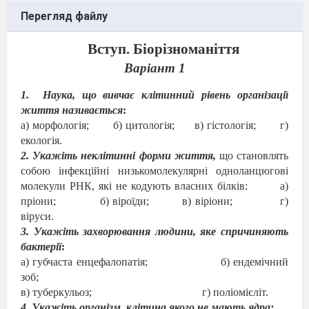
Перегляд файлу
Вступ.
Біорізноманіття
Варіант 1
1.
Наука, що вивчає клітинний рівень організації
життя називається
:
а) морфологія;
б) цитологія;
в) гістологія;
г)
екологія.
2. Укажіть неклітинні форми життя,
що становлять
собою інфекційні низькомолекулярні одноланцюгові
молекули РНК, які не кодують власних білків:
а)
пріони;
б) віроїди;
в) віріони;
г)
віруси.
3
. Укажіть захворювання людини, яке спричиняють
бактерії
:
а)
губчаста енцефалопатія
;
б)
ендемічний
зоб
;
в)
туберкульоз
;
г)
поліомієліт
.
4
. Укажіть організм
, клітина якого не мають ядра: