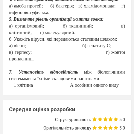
а)
амеба протей
;
б)
ба
к
терія
;
в)
хламідомонада
;
г)
інфузорія-туфелька
.
5.
Визначте рівень організації життя вовка:
а) організмовий;
б) тканинний;
в)
клітинний;
г) молекулярний.
6. Укажіть віруси, які передаються статевим шляхом:
а) віспи;
б) гепатиту С;
в) герпесу;
г) жовтої
пропасниці.
7
. Установіть відповідність
між біологічними
системами та їхніми складовими частинами
:
1 клітина
А особини одного виду
2 біосфера
Б органели
3 популяція
В усі екосистеми нашої
планети
Середня оцінка розробки
4 екосистема
Г популяції різних видів,
абіотичні фактори.
Структурованість
5.0
8
.
Установіть відповідність
між групою справжніх
Оригінальність викладу
5.0
тварин і представниками: