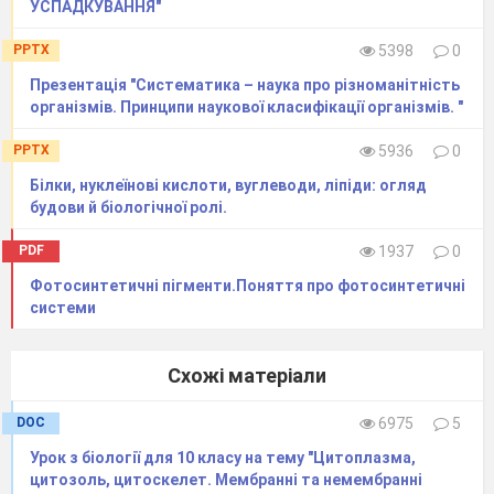
УСПАДКУВАННЯ"
PPTX
5398
0
Презентація "Систематика – наука про різноманітність
організмів. Принципи наукової класифікації організмів. "
PPTX
5936
0
Білки, нуклеїнові кислоти, вуглеводи, ліпіди: огляд
будови й біологічної ролі.
10 клас
PDF
1937
0
Фотосинтетичні пігменти.Поняття про фотосинтетичні
системи
Схожі матеріали
DOC
6975
5
Урок з біології для 10 класу на тему "Цитоплазма,
цитозоль, цитоскелет. Мембранні та немембранні