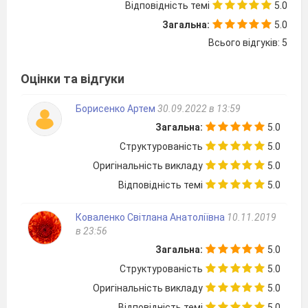
Відповідність темі
5.0
1 Жалкі
А венерин пояс,
мнеміопсис
Загальна:
5.0
2 Плоскі черви
Б аскариди, гострики
Всього відгуків: 5
3 Круглі черви
В дафнії, комарі
4 Членистоногі
Г планарії, сисуни
Оцінки та відгуки
Д актинії, гідри.
Борисенко Артем
30.09.2022 в 13:59
9. Як ви вважаєте, які чинники можуть знизити
Загальна:
5.0
опірність організму до
збудників вірусних захворювань?
Структурованість
5.0
10.
Проаналізуйте роль прокаріотів у живій природі.
Оригінальність викладу
5.0
11. Поясніть вираз: «Вірусні нуклеїнові кислоти є
Відповідність темі
5.0
носіями генетичної
інформації, яка відіграє ключову роль у долі
Коваленко Світлана Анатоліївна
10.11.2019
зараженої вірусом клітини».
в 23:56
12. Складіть коротку характеристику організму за
Загальна:
5.0
критеріями виду:
Болотяна черепаха.
Структурованість
5.0
Оригінальність викладу
5.0
Вступ. Біорізноманіття
Відповідність темі
5.0