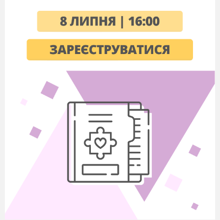
3 Хвойні
В туя, кипарис
4 Квіткові
Г магнолія, робінія
Д щитник, орляк
.
9. Складіть перелік профілактичних заходів,
спрямованих на запобігання
поширенню бактеріальних інфекцій.
10. Проаналізуйте місце та роль вірусів у живій природі.
11. Поясніть, чому одноклітинна еукаріотична істота
має складнішу
будову, ніж окремо взяті клітини
багатоклітинного
організму.
12. Складіть коротку характеристику організму за
критеріями виду:
Їжак європейський.