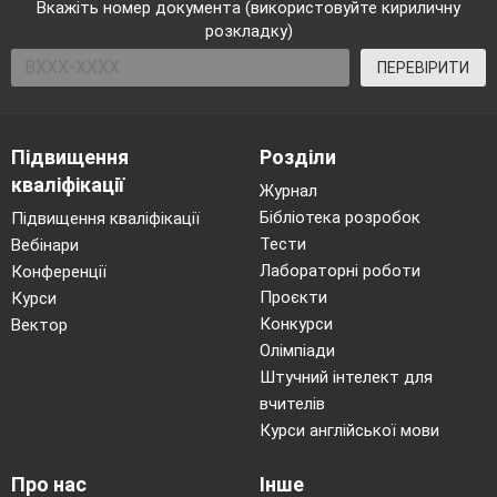
Вкажіть номер документа (використовуйте кириличну
розкладку)
ПЕРЕВІРИТИ
Підвищення
Розділи
кваліфікації
Журнал
Бібліотека розробок
Підвищення кваліфікації
Тести
Вебінари
Лабораторні роботи
Конференції
Проєкти
Курси
Конкурси
Вектор
Олімпіади
Штучний інтелект для
вчителів
Курси англійської мови
Про нас
Інше