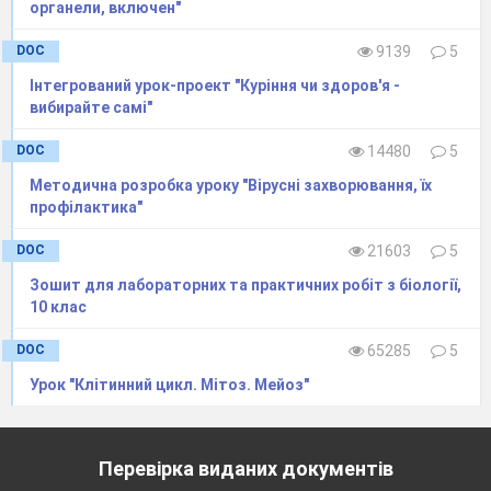
органели, включен"
DOC
9139
5
Інтегрований урок-проект "Куріння чи здоров'я -
вибирайте самі"
DOC
14480
5
Методична розробка уроку "Вірусні захворювання, їх
профілактика"
DOC
21603
5
Зошит для лабораторних та практичних робіт з біології,
10 клас
DOC
65285
5
Урок "Клітинний цикл. Мітоз. Мейоз"
Перевірка виданих документів