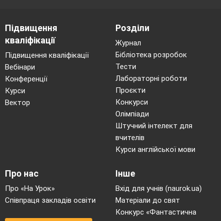
Підвищення
Розділи
кваліфікації
Журнал
Бібліотека розробок
Підвищення кваліфікації
Тести
Вебінари
Лабораторні роботи
Конференції
Проєкти
Курси
Конкурси
Вектор
Олімпіади
Штучний інтелект для
вчителів
Курси англійської мови
Про нас
Інше
Про «На Урок»
Вхід для учнів (naurok.ua)
Співпраця закладів освіти
Матеріали до свят
Конкурс «Фантастична