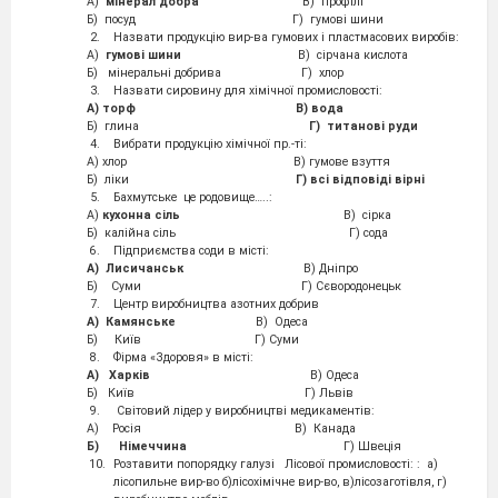
А)
мінерал добра
В) профілі
Б) посуд Г) гумові шини
Назвати продукцію вир-ва гумових і пластмасових виробів:
А)
гумові шини
В) сірчана кислота
Б) мінеральні добрива Г) хлор
Назвати сировину для хімічної промисловості:
А) торф
В) вода
Б) глина
Г)
титанові руди
Вибрати продукцію хімічної пр.-ті:
А) хлор В) гумове взуття
Б) ліки
Г) всі відповіді вірні
Бахмутське це родовище…..:
А)
кухонна сіль
В) сірка
Б) калійна сіль Г) сода
Підприємства соди в місті:
А)
Лисичанськ
В) Дніпро
Б) Суми Г) Сєвородонецьк
Центр виробництва азотних добрив
А)
Камянське
В) Одеса
Б) Київ Г) Суми
Фірма «Здоровя» в місті:
А)
Харків
В) Одеса
Б) Київ Г) Львів
Світовий лідер у виробництві медикаментів:
А) Росія В) Канада
Б)
Німеччина
Г) Швеція
Розтавити попорядку галузі Лісової промисловості: : а)
лісопильне вир-во б)лісохімічне вир-во, в)лісозаготівля, г)