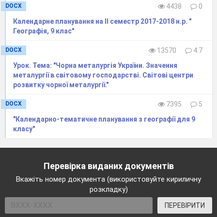
DOCX
4438
0
Календарне планування на ІІ семестр 2017-2018 н.р. "
Географія, 9 клас"
DOCX
13570
4.7
Урок. Тема: "Чорна металургія України. Значення
металургії в світовому господарстві. Світові центри
розвитку чорної металургії."
DOCX
7395
5
"Календарно-тематичне планування з географії для 9
класу"
Перевірка виданих документів
Вкажіть номер документа (використовуйте кириличну
розкладку)
ПЕРЕВІРИТИ