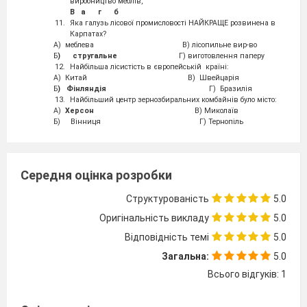
виробництво меблів,
В
а
г
б
Яка галузь лісової промисловості НАЙКРАЩЕ розвинена в
Карпатах?
А) меблева В) лісопильне вир-во
Б
)
стругальне
Г) виготовлення паперу
Найбільша лісистість в європейській країні:
А) Китай
В) Швейцарія
Б
)
Фінляндія
Г) Бразилія
Найбільший центр зернозбиральних комбайнів було місто:
А)
Херсон
В) Миколаїв
Б) Вінниця Г) Тернопіль
Центр виробництва тракторів?
А)
Харків
В) Херсон
Б) Дніпро Г) Ужгород
Суднобудівний завод «Шхуна» в місті
Середня оцінка розробки
А) Херсон В)
Київ
Б) Одеса Г) Миколаїв
Структурованість
5.0
Вантажні авто випускало підприємство:
А) ЛуАЗ В) ЛАЗ
Оригінальність викладу
5.0
Б
)
КрАз
Г) ЗАЗ
Підприємство «Богдан» працює в місті:
Відповідність темі
5.0
А)
Черкаси
В) Чернівці
Б) Чернігів Г) Бориспіль
Загальна:
5.0
Підприємство «Мотор - Січ» випускає
Всього відгуків: 1
А) двигуни автобусів В) запчастини суден
Б)
двигуни літаків
Г) всі відповіді вірні
Що таке «подетальна спеціалізація»???