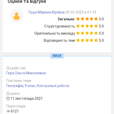
Оцінки та відгуки
Основними постачальниками продукції МБ в світі є
країни:?
Високорозвинені, НІК Китай
Труш Марина Юріївна
30.03.2022 в 01:19
Назвати галузі, що входять до точного машинобудування ,,,,,
Прилад обуд
електротехніка
електроніка
Загальна:
5.0
Найбільшим обсягом виробництва сучасної с\госп техніки
вирізняються країни
:….. США Німеччина
Структурованість
5.0
Розтавити від найбільшого виробника автомобілів: а)
Франція б)Іспанія в) Велика Британія г)Німеччина
Оригінальність викладу
5.0
Г
б
а
в
Відповідність темі
5.0
Знайди пару:
Київ
General Electric (США
США
Airbus
(Франція
Франція
Руслан
(Київ
DOCX
Німеччина
Siemens (Німеччина
Додав(-ла)
Гера Ольга Миколаївна
Пов’язані теми
Географія
,
9 клас
,
Контрольні роботи
Додано
11 листопада 2021
Переглядів
6121