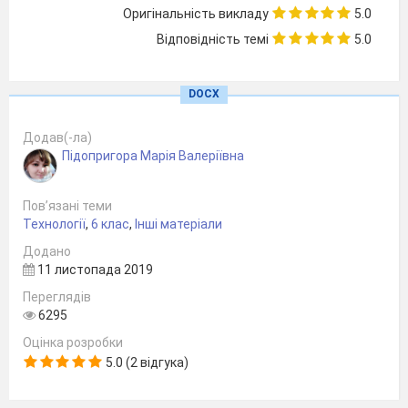
Рвана, ціла силуетна, кольорова
Оригінальність викладу
5.0
(поліхромна), геометрична, предметна,
сюжетна, декоративна, багатошарова,
Відповідність темі
5.0
силуетна (монохромна), не геометрична,
різана, роздроблена на частини, мозаїка,
одношарова.
DOCX
Відповідь:
Додав(-ла)
Підопригора Марія Валеріївна
1. За змістом:
Пов’язані теми
Технології
,
6 клас
,
Інші матеріали
-Предметна;
Додано
-Сюжетна;
11 листопада 2019
Переглядів
- Декоративна.
6295
2. За кількістю використовуваних кольорів:
Оцінка розробки
5.0 (2 відгука)
- Силуетна (монохромна);
- Кольорова (поліхромна).