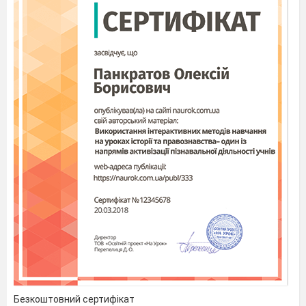
2)(200*2+100)/25+1=
3)45*2/5=
4)(35+42)/77=
5)24*3-55=
6)(3+25)/4
7)(13-7)*3=
8)100/4-2=
Відпровідь: 1) 19-о, 2) 21-р, 3)18-н, 4) 1-а, 5)
17-м, 6)7-е,7)18-н, 8)23-т. Орнамент
Станція – 4 « Кулінарія»
С
еред розкиданих в довільному порядку літер
необхідно знайти і скласти слова
:
цибуля, морква, буряк, капуста, паприка,
каструля, виноград, перець, графін, сіль,
вишня, ложка, оцет, желе, торт, ніж, йогурт,
Безкоштовний сертифікат
хліб, бутерброд, масло.