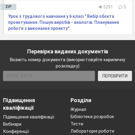
ZIP
5291
5
1.
Урок з трудового навчання у 6 класі " Вибір обєкта
проектування. Пошук виробів - аналогів. Планування
2.
роботи з виконання проекту"
3.
4.
Перевірка виданих документів
5.
Вкажіть номер документа (використовуйте кириличну
6.
розкладку)
7.
ПЕРЕВІРИТИ
Запитання.
Лялька з немовлям.
Підвищення
Розділи
Лялька, що виготовлялася на щасливе
кваліфікації
Журнал
життя.
Бібліотека розробок
Підвищення кваліфікації
Лялька, яку прикріплювали над
Тести
Вебінари
колискою дитини.
Лабораторні роботи
Конференції