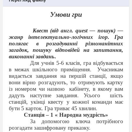
Умови
гри
Квест (від англ. quest — пошук) —
жанр інтелектуально-логічних ігор. Гра
полягає в розгадуванні різноманітних
загадок, пошуку відповідей на запитання,
виконанні завдань
.
Для учнів 5-6 класів, гра відбувається
в межах шкільного приміщення.
Учасникам
видається завдання на першій станції, якщо
вони вірно розгадують, то отримують картку
із номером чи назвою
кабінету, в якому вам
дадуть наступне завдання. Усього
шість
станцій, укінці квесту у кожної команди має
бути 5 карток. Гра триває 45 хвилин.
Станція – 1 « Народна мудрість»
За допомогою ключа потрібного
розгадати зашифровану приказку.