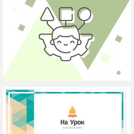
- Одношарова;
- Багатошарова.
Станція – 3 «Математична вишивка»
За допомогою ключа вам потрібно відгадати
слово, що відноситься до теми: «Українська
вишивка» (3-5 хвилин)
1)236/2-99=