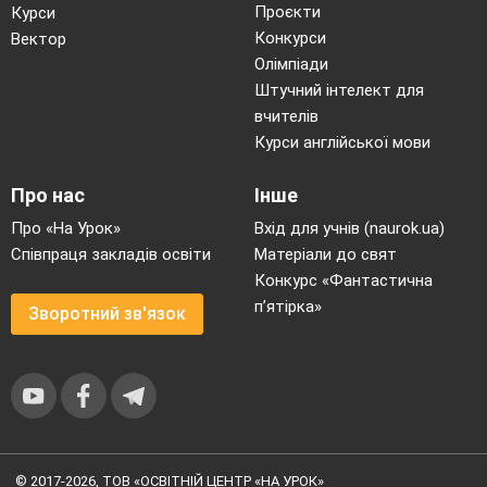
Лялька-подружка, котрій розповідали
Проєкти
Курси
потаємні бажання.
Конкурси
Вектор
Олімпіади
Лялька – символ роду.
Штучний інтелект для
Ляльки, що символізували щасливе
вчителів
подружнє життя та злагоду між
Курси англійської мови
чоловіком та жінкою.
Лялька, яка символізувала достаток та
Про нас
Інше
добробут родини та в основу якої
Про «На Урок»
Вхід для учнів (naurok.ua)
насипали зерно.
Співпраця закладів освіти
Матеріали до свят
Відповідь:1. Мати, 2. Доля ,3. Куватка, 4.
Конкурс «Фантастична
Бажанниця, 5. Берегиня, 6. Нерозлучники, 7.
п’ятірка»
Зворотний зв'язок
Крупорушка. (МОТАНКА)
© 2017-2026, ТОВ «ОСВІТНІЙ ЦЕНТР «НА УРОК»