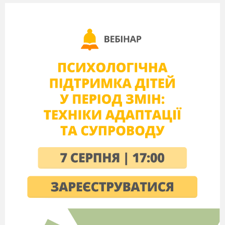
3. За формою:
- Геометрична;
- Не геометрична.
4. За способом виготовлення деталей:
- Різана;
- Рвана.
5. За кількістю деталей:
- Ціла Силуетна;
- Роздроблена на частини;
- Мозаїка.
6. За способом кріплення деталей: