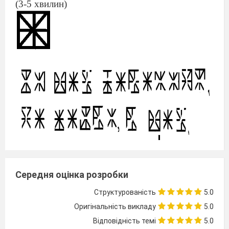
(3-5 хвилин)
Середня оцінка розробки
Відповідь: Не той молодець, що почав, а той,
Структурованість
5.0
що закінчив!
Оригінальність викладу
5.0
Станція – 2 « Аплікація»
Аплікація
– один із видів декоративно-
Відповідність темі
5.0