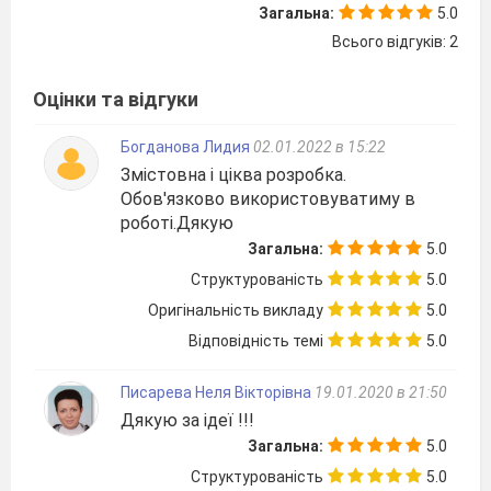
ужиткового мистецтва, заснований на
Загальна:
5.0
створенні художніх зображень, візерунків,
Всього відгуків: 2
орнаментів, малюнків шляхом накладання,
вирізблення, наклеювання, закріплення,
Оцінки та відгуки
нашивання їх на будь-які площини, прийняті за
тло.
Зробіть розподіл видів аплікації на колонки .
Богданова Лидия
02.01.2022 в 15:22
(3-5 хвилин)
Змістовна і ціква розробка.
Завдання:
Обов'язково використовуватиму в
роботі.Дякую
1. За змістом:
Загальна:
5.0
2. За кількістю використовуваних кольорів:
Структурованість
5.0
Оригінальність викладу
5.0
3. За формою:
Відповідність темі
5.0
4. За способом виготовлення деталей:
Писарева Неля Вікторівна
19.01.2020 в 21:50
5. За кількістю деталей:
Дякую за ідеї !!!
Загальна:
5.0
6. За способом кріплення деталей:
Структурованість
5.0