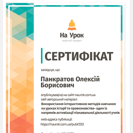
визначати переможців буде наше поважне
жюрі.
1 конкурс „Розминка” або „Далі, далі”.
1 кл.
1) Де дід з бабою знайшли кривеньку качечку?
(У лісі)
2) Як звали півника в українській народній
казці
„Колосок”? (Голосисте Горлечко)
3) В чий будиночок забралась коза-дереза?
(Зайчика)
4) ) Що забрала морська відьма у Русалоньки в
обмін на ноги? (Голос.)
5) На кого перетворилось гидке каченя? (На
лебедя)
6) Курка, яка несе золоті яйця? ( Курочка Ряба)