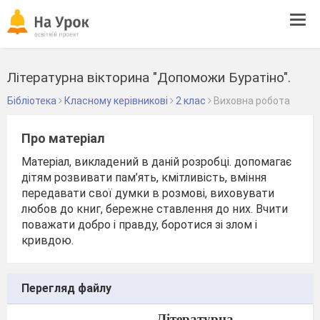
Tog
navi
Літературна вікторина "Допоможи Буратіно".
Бібліотека
Класному керівникові
2 клас
Виховна робота
Про матеріал
Матеріал, викладений в даній розробці. допомагає
дітям розвивати пам’ять, кмітливість, вміння
передавати свої думки в розмові, виховувати
любов до книг, бережне ставлення до них. Вчити
поважати добро і правду, боротися зі злом і
кривдою.
Перегляд файлу
Літературна