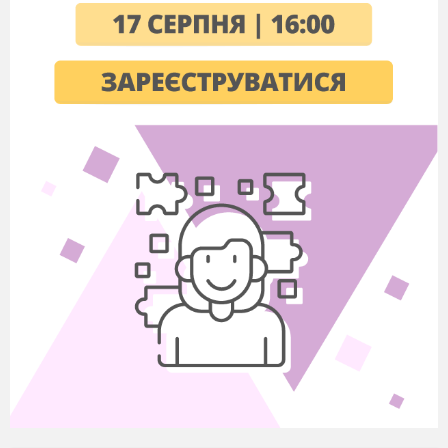
подарунок-згадку про себе.
Слово вихователя.
Добра, мудра, чарiвна
казка завжди була у пошанi. Її із задоволенням
слухають i дiти, i дорослi. А які види казок ви
знаєте? Так, казки бувають рiзнi: про тварин,
чарівні
та побутові, написанi
автором або
складенi народом. Проте у всіх
казок є одна
спільна
риса —
мудрiсть.
І ось зараз
побачимо, чи добре ви пам’ятаєте казки і чи
зможете допомогти нещасному Буратіно.
Отже, оголошую казкову вiкторину.
Незадовго до конкурсу, ви розділилися на дві
команди
. Ви вибрали капітанів
За кожну правильну відповідь ви будете
отримувати бал. Якщо у команди немає
відповіді, то право на відповідь надається
команда-суперниці. А оінювати ваші відповіді і