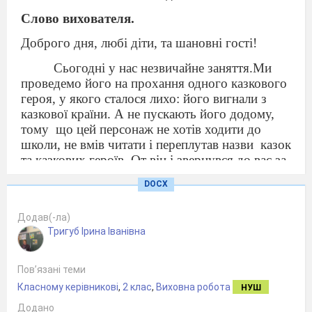
Слово вихователя.
Доброго дня, любі діти, та шановні гості!
Сьогодні у нас незвичайне заняття.Ми
проведемо його на прохання одного казкового
героя, у якого сталося лихо: його вигнали з
казкової країни. А не пускають його додому,
тому
що цей персонаж не хотів ходити до
школи, не вмів читати і переплутав назви
казок
та казкових героїв. От він і звернувся до вас за
допомогою: виконати
запропоновані йому
DOCX
завдання і повернутися додому. А він обіцяє
вам навчитися читати і продовжувати
Додав(-ла)
знайомитися з казками. Допоможемо? А хто ж
Тригуб Ірина Іванівна
цей герой? Відгадайте.
До школи прямує хлопчак дерев’яний.
Пов’язані теми
Чомусь потрапляє в балаган
Класному керівникові
,
2 клас
,
Виховна робота
НУШ
полотняний.
Додано