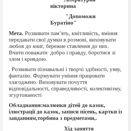
вікторина
"Допоможи
Буратіно"
Мета.
Розвивати пам’ять, кмітливість, вміння
передавати свої думки в розмові, виховувати
любов до книг, бережне ставлення до них.
Вчити поважати
добро і правду, боротися зі
злом і кривдою.
. Розвивати пізнавальні і творчі здібності, уяву,
фантазію. Формувати уміння працювати
злагоджено. Виховувати почуття
відповідальності, справедливості, колективізму,
згуртованості
Обладнання:малюнки дітей до казок,
ілюстрації до казок, записи пісень, картки із
завданням,торбина з предметами,.
Хід заняття