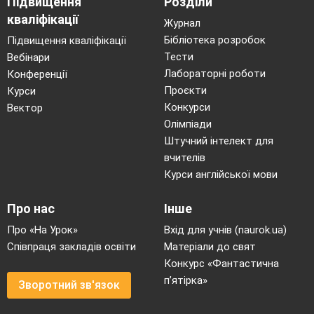
Підвищення
Розділи
1.
Як погано звичку мати
кваліфікації
Журнал
Всім про все розповідати,
Бібліотека розробок
Підвищення кваліфікації
Те, що треба і не треба,
Тести
Вебінари
Лабораторні роботи
Конференції
Як нема на те потреби?
Проєкти
Курси
Ось в одного мужика
Конкурси
Вектор
Олімпіади
Була жіночка така:
Штучний інтелект для
Говорила без упину,
вчителів
Курси англійської мови
Всім розносила новини.
Тому він її провчив
Про нас
Інше
І мовчати научив.
Про «На Урок»
Вхід для учнів (naurok.ua)
Співпраця закладів освіти
Матеріали до свят
Що за казка підкажіть
Конкурс «Фантастична
І цю жіночку назвіть.
п’ятірка»
Зворотний зв'язок
(
Язиката Хвеська
)