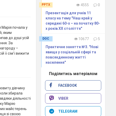
PPTX
4555
0
Презентація для учнів 11
класу на тему "Наш край у
середині 60-х – на початку 80-
 Марія почала у
х років ХХ століття"
й, яким
пав до душі усій
DOC
10677
5
ння. За
Практичне заняття №3. "Нові
нагороду –
явища у соціальній сфері та
й її сім’ї вижити
повсякденному житті
населення"
Поділитись матеріалом
FACEBOOK
новиту дівчину
 коли збирала
VIBER
авдяки діяльності
оку Марію
них майстерень
TELEGRAM
иця зі своєю