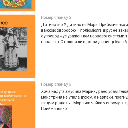
Номер слайду 5
Дитинство У дитинстві Марія Приймаченко 
важкою хворобою – поліомієліт, вірусне зах
супроводжує ураженням нервової системи т
паралічів. Сталося лихо, коли дівчинці було 6-
Номер слайду 6
Хоча недуга змусила Марійку рано усамітню
майстриня не упала духом, а навпаки, прагн
людям радість... Морська чайка у своєму гнізд
Приймаченко