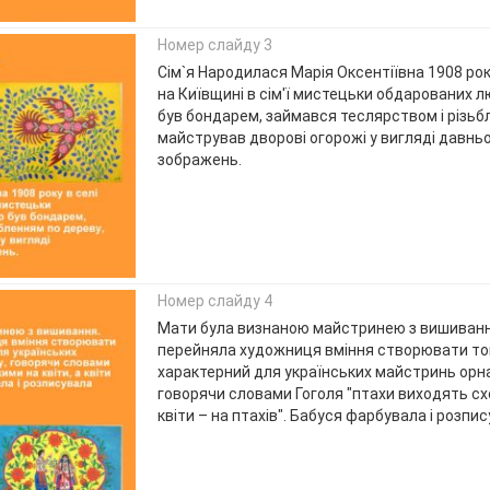
Номер слайду 3
Сім`я Народилася Марія Оксентіївна 1908 рок
на Київщині в сім'ї мистецьки обдарованих лю
був бондарем, займався теслярством і різьб
майстрував дворові огорожі у вигляді давнь
зображень.
Номер слайду 4
Мати була визнаною майстринею з вишивання.
перейняла художниця вміння створювати той
характерний для українських майстринь орна
говорячи словами Гоголя "птахи виходять схо
квіти – на птахів". Бабуся фарбувала і розпи