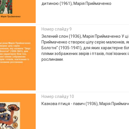
дитиною (1961), Марія Приймаченко
Номер слайду 9
Зелений слон (1936), Марія Приймаченко У ці
Приймаченко створює цілу серію малюнків, як
Болотні" (1935-1941), для яких характерне біл
плями зображених звірів і птахів, пов'язаних 
рослинами.
Номер слайду 10
Казкова птиця - павич (1936), Марія Прийма