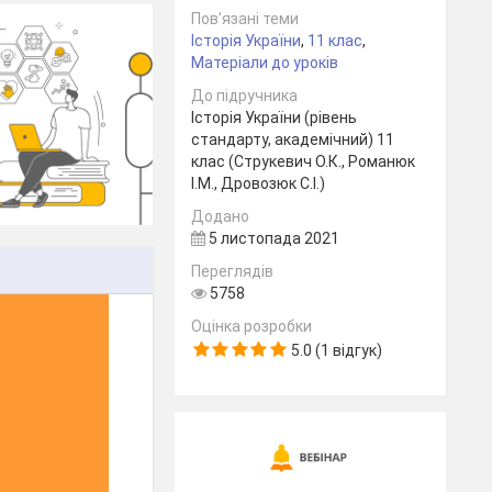
Пов’язані теми
Історія України
,
11 клас
,
Матеріали до уроків
До підручника
Історія України (рівень
стандарту, академічний) 11
клас (Струкевич О.К., Романюк
І.М., Дровозюк С.І.)
Додано
5 листопада 2021
Переглядів
5758
Оцінка розробки
5.0 (1 відгук)