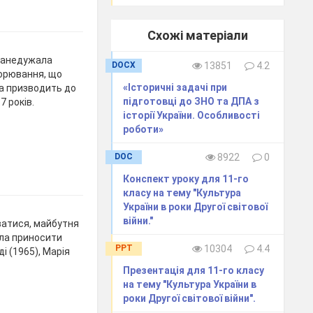
Схожі матеріали
занедужала
DOCX
13851
4.2
ворювання, що
«Історичні задачі при
а призводить до
підготовці до ЗНО та ДПА з
7 років.
історії України. Особливості
роботи»
DOC
8922
0
Конспект уроку для 11-го
класу на тему "Культура
України в роки Другої світової
війни."
ватися, майбутня
ула приносити
PPT
10304
4.4
і (1965), Марія
Презентація для 11-го класу
на тему "Культура України в
роки Другої світової війни".