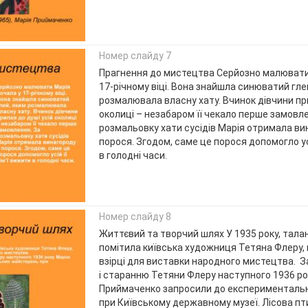
Номер слайду 7
Прагнення до мистецтва Серйозно малювати
17-річному віці. Вона знайшла синюватий гле
розмалювала власну хату. Вчинок дівчини при
околиці – незабаром її чекало перше замовле
розмальовку хати сусідів Марія отримала ви
порося. Згодом, саме це порося допомогло усі
в голодні часи.
Номер слайду 8
Життєвий та творчий шлях У 1935 року, тала
помітила київська художниця Тетяна Флеру,
взірці для виставки народного мистецтва. З
і старанню Тетяни Флеру наступного 1936 р
Приймаченко запросили до експерименталь
при Київському державному музеї. Лісова пт