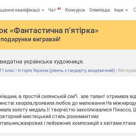
AI
щення кваліфікації
Чат
Конкурси
Олімпіада
Інше
бок
«Фантастична п’ятірка»
подарунки вигравай!
видатна українська художниця.
11 клас
Історія України (рівень стандарту, академічний)
Матеріал
ївщині, в простій селянській сім"ї . але талант отримала ві
инстві хворіла,проявила любов до малювання.На міжнародн
мала золоту медаль.Її творчістю захоплювалися Пікассо, Ш
повторний мистецький стиль різноманітних
альних,жанрових і пейзажних композицій з квітами.птаха