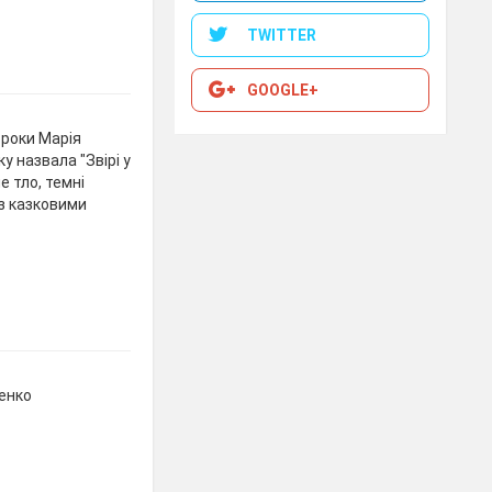
TWITTER
GOOGLE+
 роки Марія
у назвала "Звірі у
е тло, темні
із казковими
ченко