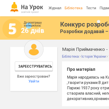
Журнал
Бібліотека
Тести
Підви
Конкурс розро
До розіграшу
залишилось:
26 днів
Розробки додавай – 
Марія Приймаченко - 
Бібліотека
Історія України
ЗАРЕЄСТРУВАТИСЬ
Про матеріал
Вже зареєстровані?
Марія народилась на Ки
Увійти
,творити руками.В дит
Парижі 1937 року отри
створила власний, не
декоративних,орнамент