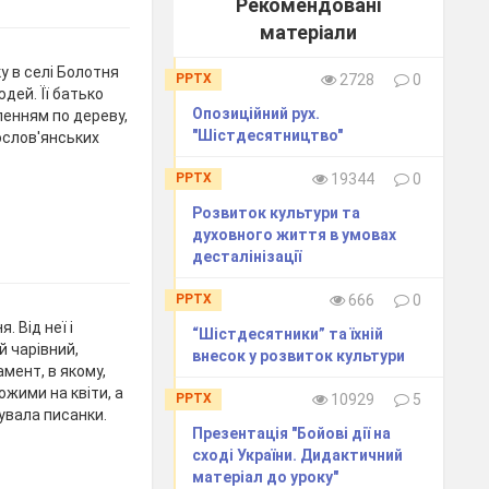
Рекомендовані
матеріали
у в селі Болотня
PPTX
2728
0
дей. Її батько
Опозиційний рух.
ленням по дереву,
"Шістдесятництво"
ослов'янських
PPTX
19344
0
Розвиток культури та
духовного життя в умовах
десталінізації
PPTX
666
0
 Від неї і
“Шістдесятники” та їхній
 чарівний,
внесок у розвиток культури
мент, в якому,
жими на квіти, а
PPTX
10929
5
сувала писанки.
Презентація "Бойові дії на
сході України. Дидактичний
матеріал до уроку"