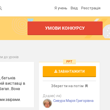
Я учень
Вхід
Реєстрація
УМОВИ КОНКУРСУ
и до уроків
PPT
ЗАВАНТАЖИТИ
д батьків
ій виставці в
Зберегти на потім
агал...Вона
Додав(-ла)
ми.звірами.
Сивура Марія Григорівна