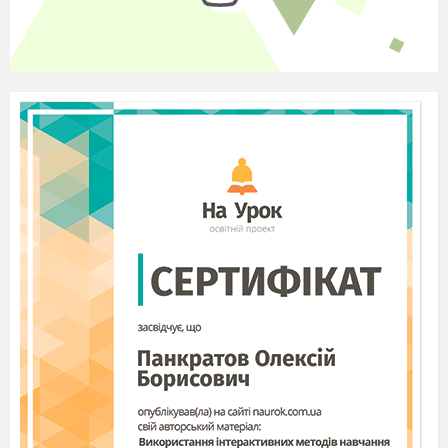
А)застосовують для додаткової характеристики
предметів
Б)використовують для позначення об
’
єктів, що
відображаються в масштабі карти або плану
В)використовують для позначення видовжених
об
’
єктів, при цьому їхня довжина відображена
в масштабі карти, а ширина завищена
10.Умовні знаки природних форм рельєфу
подаються:
А)чорним кольором
Б)коричневим кольором
11.На основі топографічних карт складають
географічні, геологічні та інші спеціальні
карти:
А)так
Б)ні