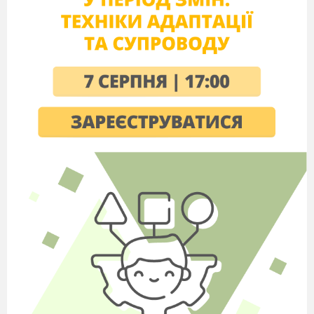
складеної в масштабі:
А)1:500
Б)1:1000
В)1:10000
Г)1:1000000
8.Масштабні (контурні )умовні знаки:
А)символи (знаки), що зображують предмети,
площа яких не може бути виражена в масштабі
карти
Б)використовують для позначення об
’
єктів, що
відображаються в масштабі карти або плану (н-
д: болота, озера)
В)використовують для позначення видовжених
об
’
єктів, при цьому їхня довжина відображена
в масштабі карти, а ширина завищена
9.Пояснювальні умовні знаки: