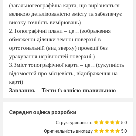
(загальногеографічна карта, що вирізняється
великою деталізованістю змісту та забезпечує
високу точність вимірювань).
2.Топографічні плани – це…(зображення
обмеженої ділянки земної поверхні в
ортогональній (вид зверху) проекції без
урахування нерівностей поверхні.)
3.Зміст топографічної карти – це…(сукупність
відомостей про місцевість, відображення на
карті)
Завдання.
Тести
(з однією правильною
відповіддю)
1.Детальним вивченням земної поверхні ,
Середня оцінка розробки
дослідженням і розробкою способів
Структурованість
5.0
зображення цієї поверхні у вигляді
Оригінальність викладу
5.0
топографічних карт і планів, займається: