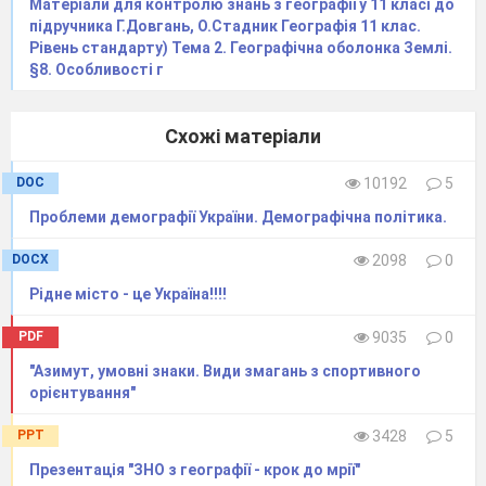
Матеріали для контролю знань з географії у 11 класі до
підручника Г.Довгань, О.Стадник Географія 11 клас.
Рівень стандарту) Тема 2. Географічна оболонка Землі.
§8. Особливості г
Схожі матеріали
DOC
10192
5
Проблеми демографії України. Демографічна політика.
DOCX
2098
0
Рідне місто - це Україна!!!!
PDF
9035
0
"Азимут, умовні знаки. Види змагань з спортивного
орієнтування"
PPT
3428
5
Презентація "ЗНО з географії - крок до мрії"