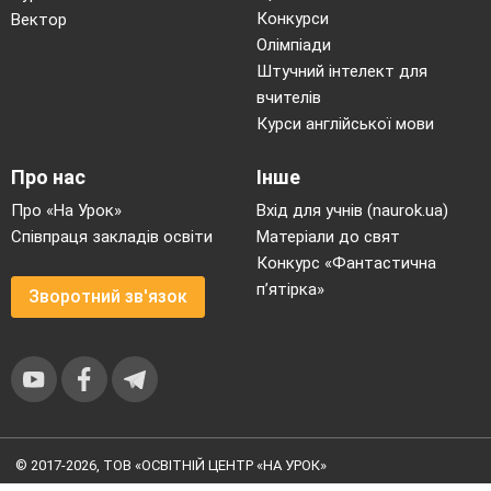
Конкурси
Вектор
Олімпіади
Штучний інтелект для
вчителів
Курси англійської мови
Про нас
Інше
Про «На Урок»
Вхід для учнів (naurok.ua)
Співпраця закладів освіти
Матеріали до свят
Конкурс «Фантастична
п’ятірка»
Зворотний зв'язок
© 2017-2026, ТОВ «ОСВІТНІЙ ЦЕНТР «НА УРОК»
Угода користувача
|
Умови користування
|
Політика