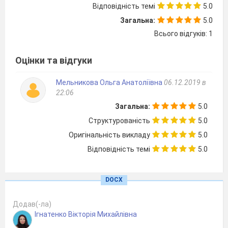
Відповідність темі
5.0
А)картографія
Загальна:
5.0
Б)топографія
Всього відгуків: 1
В)геодезія
2.Вивчає форму та розміри Землі, розробляє
Оцінки та відгуки
методи створення систем координат для
детального вивчення земної поверхні й
Мельникова Ольга Анатоліївна
06.12.2019 в
22:06
проведення на ній різних вимірювань:
Загальна:
5.0
А)картографія
Структурованість
5.0
Б)топографія
Оригінальність викладу
5.0
В)геодезія
Відповідність темі
5.0
3.Галузь науки, техніки і виробництва, що
охоплює вивчення, створення і використання
картографічних творів:
DOCX
А)картографія
Додав(-ла)
Б)топографія
Ігнатенко Вікторія Михайлівна
В)геодезія