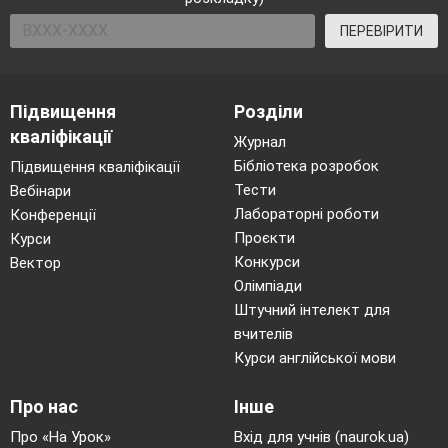
Вітер обтрусив в саду яблука червоні.
ПЕРЕВІРИТИ
Серед них зустріли ми їжачка в полоні.
Серед яблук виглядає лиш чорненький
носик!
Підвищення
Розділи
І, здається,
він у нас допомоги просить.
кваліфікації
Журнал
Раптом яблука ураз всі зашаруділи,
Бібліотека розробок
Підвищення кваліфікації
Зафиркали, запихкали… а ми так зраділи!
Тести
Вебінари
Лабораторні роботи
Конференції
Серед яблук вся сім'я їжаків ховалась:
Проєкти
Курси
тато, мама й п’ять діток так із нами
Конкурси
Вектор
грались!
Олімпіади
Ми маленьких їжачат ловили
до втоми…
Штучний інтелект для
Скільки ми їх принесли в яблуках
вчителів
додому?
Курси англійської мови
(Жодного. Тварин необхідно залишити в
Про нас
Інше
природі.)
Про «На Урок»
Вхід для учнів (naurok.ua)