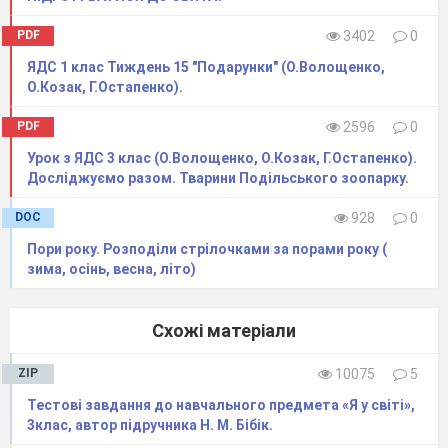
4.
PDF
3402
0
ЯДС 1 клас Тиждень 15 "Подарунки" (О.Волощенко,
О.Козак, Г.Остапенко).
PDF
2596
0
Урок з ЯДС 3 клас (О.Волощенко, О.Козак, Г.Остапенко).
Досліджуємо разом. Тварини Подільського зоопарку.
DOC
928
0
Пори року. Розподіли стрілочками за порами року (
зима, осінь, весна, літо)
Похвалився в класі Вова,
Що годівничка в нього нова.
Схожі матеріали
У неї він сповна
ZIP
10075
5
Насипав ввечері
зерна.
Тестові завдання до навчального предмета «Я у світі»,
Вранці ж бачив там синичку,
3клас, автор підручника Н. М. Бібік.
горобця, ворону,