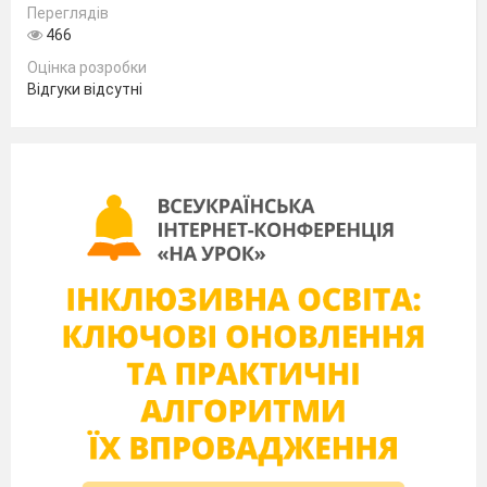
Переглядів
466
Оцінка розробки
Відгуки відсутні
Багато хлопчиків – малят
На гілках дерева сидять?
Спостерігають за птахами,