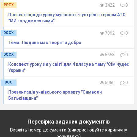
і маленьку таку птичку,
PPTX
3422
0
що груди червоні.
Презентація до уроку мужності -зустрічі з героєм АТО
"МИ гордимося вами"
А на гілочці край неї
Ластівку і солов'я!
DOCX
7062
0
Поясніть нашому Вові,
Тема: Людина має творити добро
Що переплутало хлоп'я!
DOCX
5658
0
(Ластівка і соловей – перелітні птахи.)
Конспект уроку з я у світі для 4 класу на тему "Сім чудес
України"
5.
DOC
5060
0
Презентація учнівського проекту "Символи
Батьківщини"
Перевірка виданих документів
Вкажіть номер документа (використовуйте кириличну
розкладку)