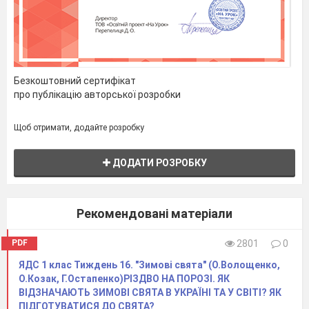
У парку на всіх деревах сюрпризи
розклали.
П’ять синичників на вітах,
Десять годівничок,
Безкоштовний сертифікат
Двадцять дві, усі у квітах,
про публікацію авторської розробки
шпаківні. Як личить
радо - радо гостей виглядали…
Щоб отримати, додайте розробку
Та чомусь крилаті гості
ДОДАТИ РОЗРОБКУ
В парк не завітали…
(Годівнички необхідні взимку, а
Рекомендовані матеріали
яскраві шпаківні відлякують птахів. Вони
шукають непомітні будиночки для
PDF
2801
0
гніздування.)
ЯДС 1 клас Тиждень 16. "Зимові свята" (О.Волощенко,
О.Козак, Г.Остапенко)РІЗДВО НА ПОРОЗІ. ЯК
ВІДЗНАЧАЮТЬ ЗИМОВІ СВЯТА В УКРАЇНІ ТА У СВІТІ? ЯК
ПІДГОТУВАТИСЯ ДО СВЯТА?