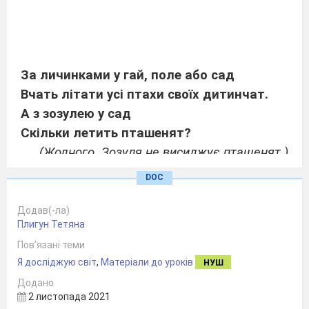
За личинками у гай, поле або сад
Вчать літати усі птахи своїх дитинчат.
А з зозулею у сад
Скільки летить пташенят?
(Жодного. Зозуля не висиджує пташенят.)
DOC
Додав(-ла)
2.
Плигун Тетяна
Пов’язані теми
Я досліджую світ
,
Матеріали до уроків
НУШ
Додано
2 листопада 2021