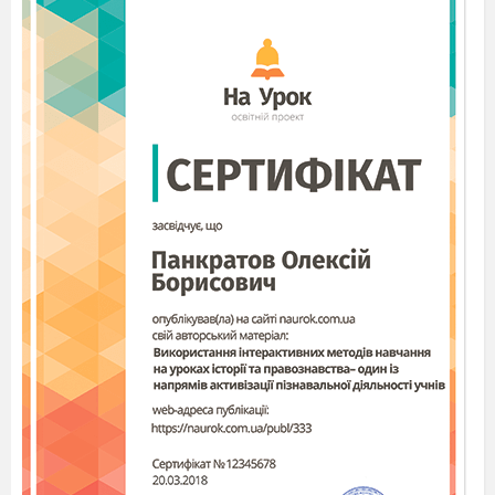
4.
Третьокласники весною птахів
зустрічали.