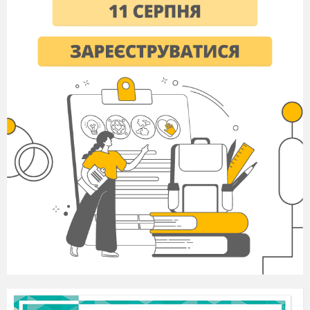
В
гніздечках нишпорять руками?
Побачили двох пташенят
Ще й двох батьків отих малят!
Порахували: в садку тут
В трьох гніздах пташечки живуть!
Як завтра знов сюди прийдуть
Багато птахів тут знайдуть?
(Жодного! Птахи покинуть гнізда, а
пташенята загинуть.)
3.