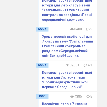
Конспект уроку зі всесвітньої
історії для 7-го класу з теми
"Узагальнення і тематичний
контроль за розділом «Перші
середньовічні держави».
DOCX
8480
5
Урок зі всесвітньої історії для
7 класу на тему "Узагальнення
і тематичний контроль за
розділом «Середньовічний
світ Західної Європи».
DOCX
32084
4.1
Конспект уроку зі всесвітньої
історії для 7 класу з теми
"Організація християнської
церкви в Середньовіччі"
DOC
4385
5
Всесвітня історія 7 клас на