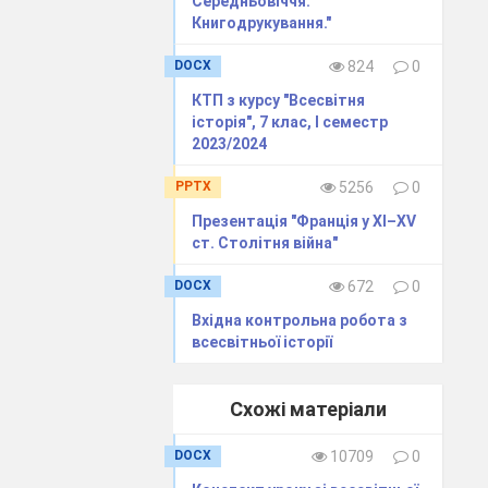
Середньовіччя.
Книгодрукування."
DOCX
824
0
КТП з курсу "Всесвітня
історія", 7 клас, І семестр
2023/2024
PPTX
5256
0
Презентація "Франція у ХІ–ХV
ст. Столітня війна"
DOCX
672
0
Вхідна контрольна робота з
всесвітньої історії
Схожі матеріали
DOCX
10709
0