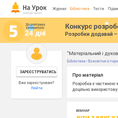
Журнал
Бібліотека
Тести
Підви
Конкурс розро
До розіграшу
залишилось:
24 дні
Розробки додавай – 
"Матеріальний і духо
Бібліотека
Всесвітня історі
ЗАРЕЄСТРУВАТИСЬ
Про матеріал
Вже зареєстровані?
Розробка є частиною ма
Увійти
доцільно використовув