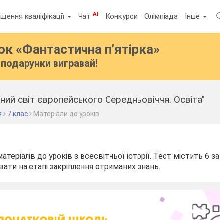
AI
щення кваліфікації
Чат
Конкурси
Олімпіада
Інше
бок
«Фантастична п’ятірка»
подарунки вигравай!
вний світ європейського Середньовіччя. Освіта"
я
7 клас
Матеріали до уроків
теріалів до уроків з всесвітньої історії. Тест містить 6 за
ати на етапі закріплення отриманих знань.