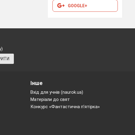
GOOGLE+
у)
РИТИ
Інше
Вхід для учнів (naurok.ua)
Матеріали до свят
Конкурс «Фантастична п’ятірка»