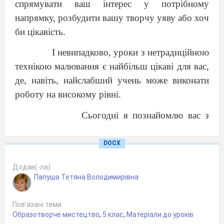
спрямувати ваш інтерес у потрібному
напрямку, розбудити вашу творчу уяву або хоч
би цікавість.
І невипадково, уроки з нетрадиційною
технікою малювання є найбільш цікаві для вас,
де, навіть, найслабший учень може виконати
роботу на високому рівні.
Сьогодні я познайомлю вас з
нетрадиційною технікою
малювання зім’ятим
папером. Цю техніку доцільно
DOCX
використовувати при малюванні пейзажу, також
Додав(-ла)
натюрморту, створення орнаментальних
Папуша Тетяна Володимирівна
композицій. А розпочнемо ми з пейзажу, так як
за вікном прекрасна пора року осінь.
Пов’язані теми
Образотворче мистецтво
,
5 клас
,
Матеріали до уроків
В парках і садочках,