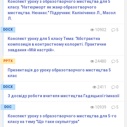
Конспект уроку з образотворчого мистецтва для 5
класу. "Натюрморт як жанр образотворчого
мистецтва. Нюанас." Підручник: Калініченко Л., Масол
Л.
DOCX
10902
5
Конспект уроку для 5 класу Тема: "Абстрактна
композиція в контрастному колориті. Практичне
завдання «Мій настрій».
PPTX
24480
5
Презентація до уроку образотворчого мистецтва 5
клас
DOCX
2411
0
З досвіду роботи вчителя мистецтва Гадяцької гімназії
DOC
10939
5
Конспект уроку з образотворчого мистецтва для 5-го
класу на тему "Що таке скульптура"