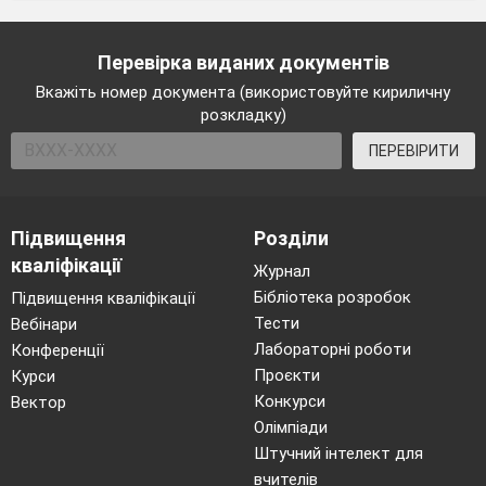
Перевірка виданих документів
Вкажіть номер документа (використовуйте кириличну
розкладку)
ПЕРЕВІРИТИ
Підвищення
Розділи
кваліфікації
Журнал
Бібліотека розробок
Підвищення кваліфікації
Тести
Вебінари
Лабораторні роботи
Конференції
Проєкти
Курси
Конкурси
Вектор
Олімпіади
Штучний інтелект для
вчителів