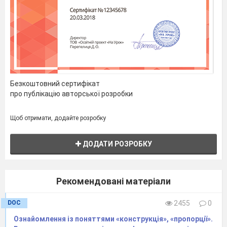
бійтеся експериментувати!
Адже за словами
Оскара Уайльда «Мистецтво – це єдина
серйозна річ на світі, художник – єдина
несерйозна істота», яка творить прекрасне на
цьому світі.
Безкоштовний сертифікат
про публікацію авторської розробки
Щоб отримати, додайте розробку
ДОДАТИ РОЗРОБКУ
Рекомендовані матеріали
DOC
2455
0
Ознайомлення із поняттями «конструкція», «пропорції».