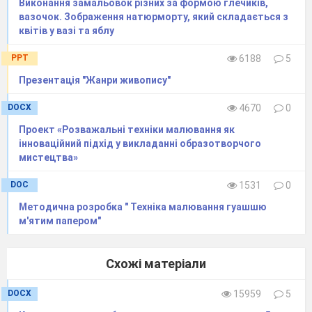
Виконання замальовок різних за формою глечиків,
вазочок. Зображення натюрморту, який складається з
квітів у вазі та яблу
PPT
6188
5
Презентація "Жанри живопису"
DOCX
4670
0
Проект «Розважальні техніки малювання як
інноваційний підхід у викладанні образотворчого
мистецтва»
DOC
1531
0
Методична розробка " Техніка малювання гуашшю
м'ятим папером"
Схожі матеріали
DOCX
15959
5