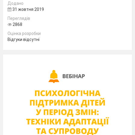
Додано
На доріжки й трави
31 жовтня 2019
Переглядів
Падають листочки
2868
Оцінка розробки
Буро-золотаві.
Відгуки відсутні
Де не глянь, навколо
Килим кольористий,
Віти напівголі
Й небо синє чисте.
Метушні немає,
Тиша й прохолода –
Осінь золотая
Тихо-ніжно ходить.
(К.Перелісна)