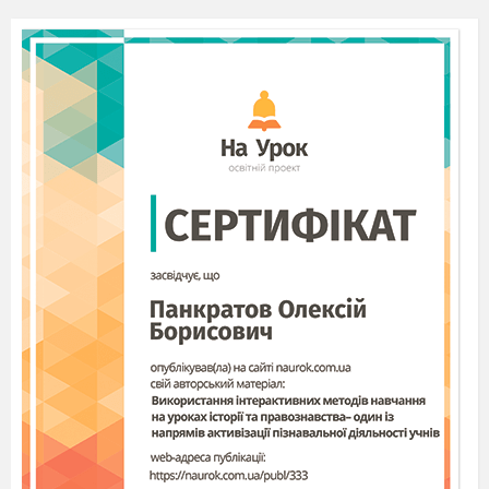
перейдемо до хмаринок. Білим кольором
зім
’
ятим папером робимо фактурні відтиски
для зображення хмаринок. Зараз ми
підготуємо фарбу для малювання майбутніх
дерев. Розводимо зелену фарбу на палітрі і
знову зім’ятим папером робимо відтиски
форми дерев. Потім можна добавити оранжеву
та жовту фарбу, так як ми малюємо осінь.
Тепер ми можемо взяти пензлик і домалювати
окремі деталі.
Ось і намалювали ми пейзаж. Я
впевнена, жоден
не залишився байдужим до
цієї техніки малювання. І кожна ваша робота є
окремим шедевром. Спробуйте цією технікою
попрацювати вдома, створити орнаментальний
малюнок чи пейзаж іншої пори року. Не