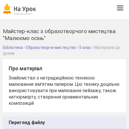
Tog
navi
Майстер-клас з образотворчого мистецтва
"Малюємо осінь"
Бібліотека
Образотворче мистецтво
5 клас
Матеріали до
уроків
Про матеріал
Знайомство з нетрадиційною технікою
малювання зім’ятим папером. Цю техніку доцільно
використовувати при малюванні пейзажу, також
натюрморту, створення орнаментальних
композицій
Перегляд файлу