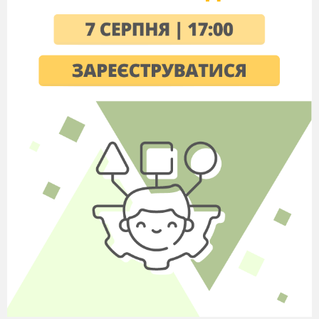
Для роботи нам необхідно: аркуш
паперу, пензлики різних розмірів, гуашеві
фарби, палітра, вода і ось такий зім’ятий папір.
Розпочинаємо роботу.
Спочатку ми нанесемо фон для нашої
композиції. Верхня частина аркуша – це небо,
а нижня – земля. Тож відповідні і кольори
беремо: синьо-блакитні та зелені. Не
обмежуємося одним відтінком. Чим вище, тим
небо темніше, а нижче – світліше. Також
горизонт. Трава вище – світліше, нижче –
темніша, насиченіша. До зелені додаємо –
жовтизну. Так як мені подобається осінь, я
хочу намалювати осінній пейзаж. Тепер