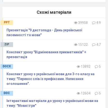
невимушеній ситуації, яка складається на
уроці, душею пізнати духовну красу і
Схожі матеріали
непомітно, навіть для себе, полюбити усе, що є
добрим. А це і є основним завданням учителя :
PPT
39958
4.9
зростити людину такою, якою її хоче бачити
Творець.
Презентація "9 дистопада - День української
Саме такою і є основна концепція наданих
писемності та мови"
завдань.
ZIP
15122
4.7
Конспект уроку "Відмінювання прикметників" +
Українська
мова
презентація
1. Знайомство з цитатою із Святого Письма
:
DOCX
13892
5
Конспект уроку з української мови для 3-го класу на
«Блаженна людина, яка
нажила мудрості, і
тему: "Перенос слів із префіксами. Написання
людина, яка набула розуму, - бо здобуток цей
оголошення".
кращий за срібло, і прибутку від нього більше,
ніж від золота. Вона (мудрість) – дерево
життя
DOC
12604
5
для тих, котрі здобувають її, блаженні, які
Інтерактивні матеріали до уроку з української мови на
зберігають її!».
тему: "Мовні ігри"