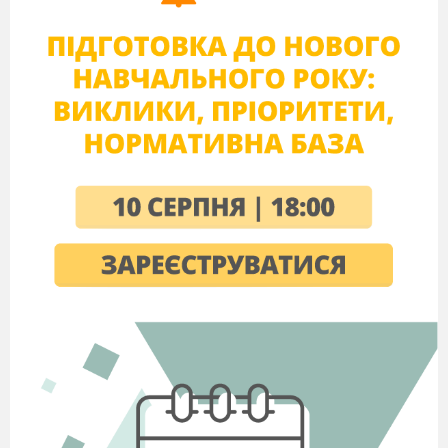
Ким хочеш бути, хлопчику, в житті?
Серйозний, як усі Котигорошки,
ти на питання це подумав трошки
і відповів: «Людиною!»
Дитя!
Благословляючи твоє життя,
у трудну виряджаючи дорогу,
яку пораду чи пересторогу