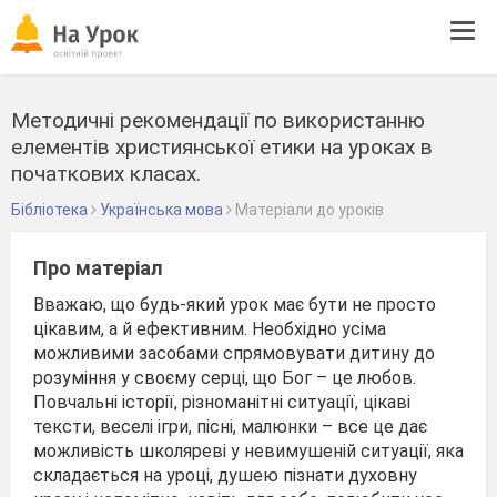
Tog
navi
Методичні рекомендації по використанню
елементів християнської етики на уроках в
початкових класах.
Бібліотека
Українська мова
Матеріали до уроків
Про матеріал
Вважаю, що будь-який урок має бути не просто
цікавим, а й ефективним. Необхідно усіма
можливими засобами спрямовувати дитину до
розуміння у своєму серці, що Бог – це любов.
Повчальні історії, різноманітні ситуації, цікаві
тексти, веселі ігри, пісні, малюнки – все це дає
можливість школяреві у невимушеній ситуації, яка
складається на уроці, душею пізнати духовну