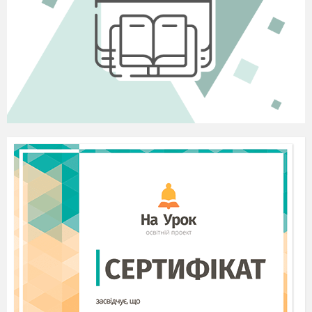
я кращу дам, ніж дав собі ти сам?..
Максим Рильський
Пояснювальна записка
Проблема з проблем: як виховати Людину у
найціннішому, найглибшому значенні цього
слова - символу. У педагогічному сенсі це –
вирощування і плекання людського в маленькій
людині, зміцнення і осердечнення її душі,
утвердження цінностей «доброго розуму»,
прагнення добра, любові, істини.
У початковій школі духовне виховання дітей
має виразну особливість, зумовлену передусім
віковими можливостями дітей і специфікою
навчального змісту. Тонкий знавець дитячої
душі В.О. Сухомлинський відзначив, що діти
живуть своїми уявленнями про добро і зло,
про честь і безчестя, про людську гідність; у
них навіть своє вимірювання часу; в роки