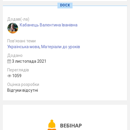
В.І.
DOCX
Кабанець
Додав(-ла)
Кабанець Валентина Іванівна
Пов’язані теми
Українська мова
,
Матеріали до уроків
Додано
3 листопада 2021
Переглядів
1059
Оцінка розробки
Відгуки відсутні