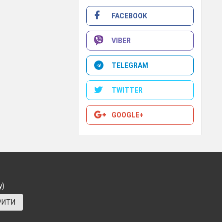
стання технічних
FACEBOOK
ржаних студентами
самоврядування.
ми, педагогічна
VIBER
ання.
TELEGRAM
TWITTER
тудентів. Система
ого та проведення
проведенні заходу
GOOGLE+
ю патріотичного
у)
РИТИ