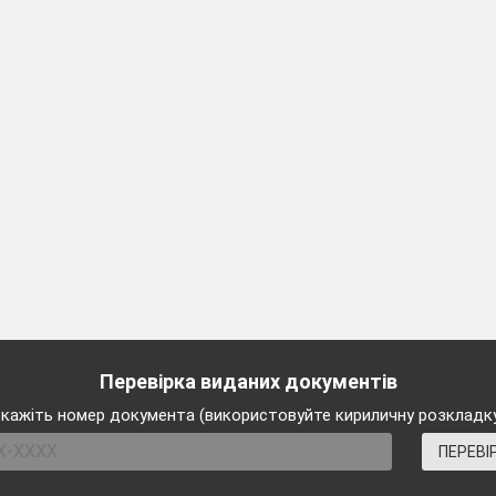
оральних основ виховання. Доцільність та ефективність викори
бників. Використання при проведенні заходу знань, раніше оде
их заходах. Використання величезних виховних можливостей 
аходу представників громадськості. Підготовча робота з ни
Поєднання словесних, наочних і практичних форм і методів вихов
Інші сторони заходу.
їх вихованість, активність і самостійність. Культура поведінки с
акт, організаторські здібності та вміння викладача, відповідальн
ічного керівництва і самостійності студентів. Реалізація про 
ротипожежної безпеки.
І
V
. ЗАГАЛЬНІ ВИСНОВКИ ПРО ЗАХІД.
аціональність використання всіх можливостей заходу з мето
Перевірка виданих документів
кажіть номер документа (використовуйте кириличну розкладк
агальнення і поширення?
ії.
ПЕРЕВІ