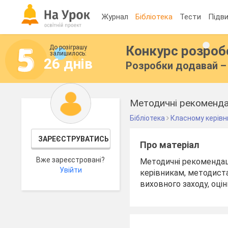
Журнал
Бібліотека
Тести
Підви
Конкурс розро
До розіграшу
залишилось:
26 днів
Розробки додавай – 
Методичні рекомендац
Бібліотека
Класному керівн
ЗАРЕЄСТРУВАТИСЬ
Про матеріал
Вже зареєстровані?
Методичні рекомендаці
Увійти
керівникам, методист
виховного заходу, оці