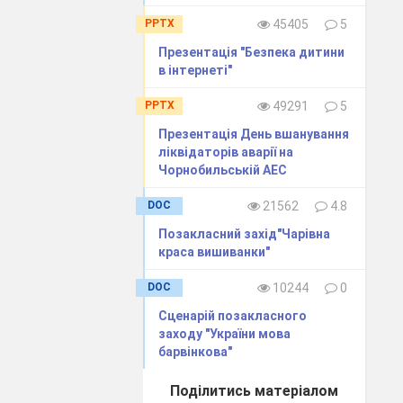
PPTX
45405
5
Презентація "Безпека дитини
в інтернеті"
PPTX
49291
5
Презентація День вшанування
ідготовленість до
ліквідаторів аварії на
 заходу. Чіткість
Чорнобильській АЕС
ходу, в чому вона
DOC
21562
4.8
Позакласний захід"Чарівна
краса вишиванки"
наченій педагогом
DOC
10244
0
етичних смаків
у
Сценарій позакласного
заходу "України мова
барвінкова"
Поділитись матеріалом
льки ефективно.