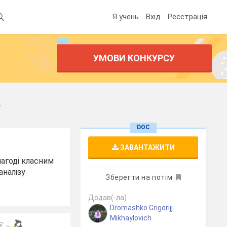
Я учень
Вхід
Реєстрація
УМОВИ КОНКУРСУ
.
DOC
ЗАВАНТАЖИТИ
нагоді класним
аналізу
Зберегти на потім
Додав(-ла)
Dromashko Grigorijj
Mikhaylovich