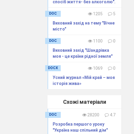
спосіб життя- без алкоголю".
DOC
1205
5
Виховний захід на тему "Вічне
місто"
DOC
1100
0
Виховний захід "Шандрівка
моя - це країни рідної земля"
 проведення.
DOCX
1069
0
Усний журнал «Мій край – моя
історія жива»
.
Схожі матеріали
DOC
28200
4.7
ативне
Розробка першого уроку
"Україна наш спільний дім"