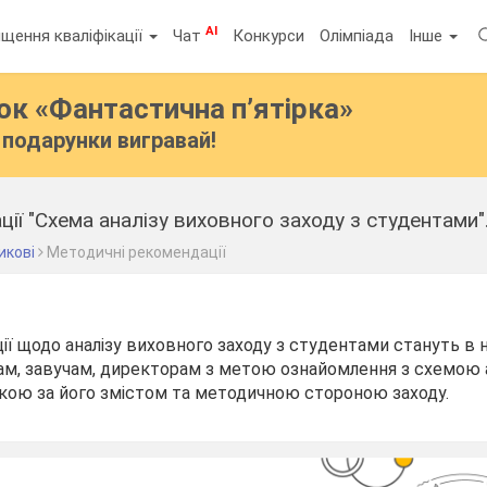
AI
щення кваліфікації
Чат
Конкурси
Олімпіада
Інше
бок
«Фантастична п’ятірка»
подарунки вигравай!
ії "Схема аналізу виховного заходу з студентами"
икові
Методичні рекомендації
ї щодо аналізу виховного заходу з студентами стануть в 
ам, завучам, директорам з метою ознайомлення з схемою 
нкою за його змістом та методичною стороною заходу.