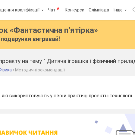
AI
щення кваліфікації
Чат
Конкурси
Олімпіада
Інше
бок
«Фантастична п’ятірка»
подарунки вигравай!
роекту на тему " Дитяча іграшка і фізичний прила
Фізика
Методичні рекомендації
 які використовують у своїй практиці проектні технології.