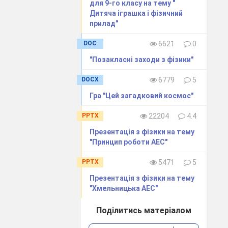
для 9-го класу на тему "
ільки дитяча
Дитяча іграшка і фізичний
прилад"
ових тканин,
DOC
6621
0
, для розвитку
"Позакласні заходи з фізики"
DOCX
6779
5
Гра "Цей загадковий космос"
собливості
PPTX
22204
4.4
Презентація з фізики на тему
 дзеркалі,
"Принцип роботи АЕС"
творчих
PPTX
5471
5
Презентація з фізики на тему
ичних дій,
"Хмельницька АЕС"
Поділитись матеріалом