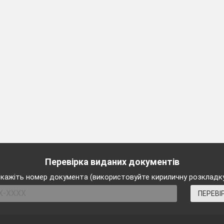
оекту
п.
блеми, визначення теми, мети проекту, формулюванн
аховувати зацікавлення учасників проекту вибраною те
Перевірка виданих документів
кажіть номер документа (використовуйте кириличну розкладк
ПЕРЕВІ
ючих учнів взяти участь в проекті, знайомить їх із те
труктаж з техніки безпеки під час виконання
експериме