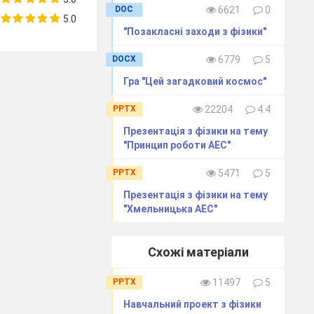
DOC
6621
0
5.0
"Позакласні заходи з фізики"
х.
DOCX
6779
5
тіл і світла
Гра "Цей загадковий космос"
PPTX
22204
4.4
Презентація з фізики на тему
ків
"Принцип роботи АЕС"
може
PPTX
5471
5
них і близьких
Презентація з фізики на тему
"Хмельницька АЕС"
 не тільки гра
ема - чи можна
Схожі матеріали
я в
PPTX
11497
5
льний заряд
Навчальний проект з фізики