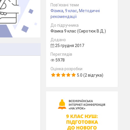
Пов’язані теми
Фізика
,
9 клас
,
Методичні
рекомендації
До підручника
Фізика 9 клас (Сиротюк В.Д.)
Додано
25 грудня 2017
Переглядів
5978
Оцінка розробки
5.0 (2 відгука)