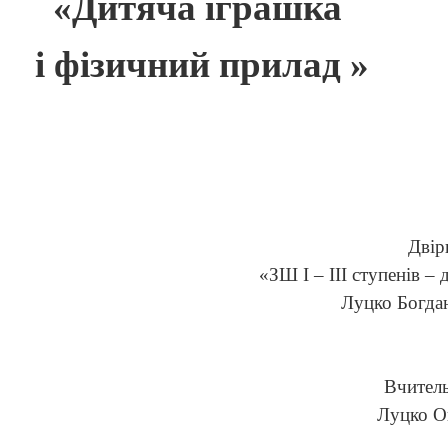
«Дитяча іграшка
і фізичний прилад
»
Двір
«ЗШ І – ІІІ ступенів –
Луцко Богда
Вчитель
Луцко О