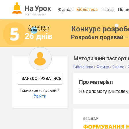
Журнал
Бібліотека
Тести
Підви
Конкурс розро
До розіграшу
залишилось:
26 днів
Розробки додавай – 
Методичний паспорт п
Бібліотека
Фізика
9 клас
ЗАРЕЄСТРУВАТИСЬ
Про матеріал
Вже зареєстровані?
На допомогу вчителям,
Увійти