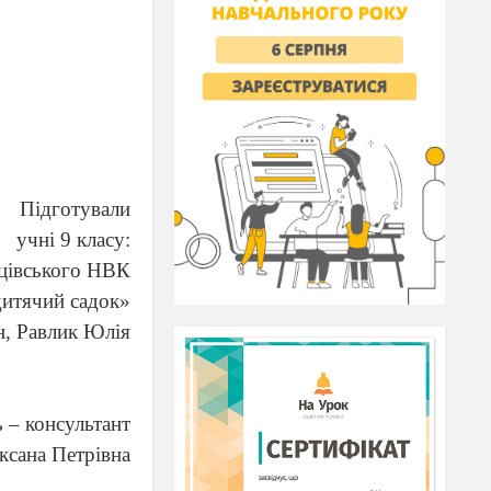
Підготували
учні 9 класу:
цівського НВК
 дитячий садок»
н, Равлик Юлія
 – консультант
ксана Петрівна