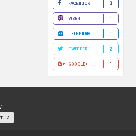
3
FACEBOOK
1
VIBER
я завдань
мою.
1
TELEGRAM
2
TWITTER
1
GOOGLE+
у)
РИТИ
мами проектів 9
нтів.