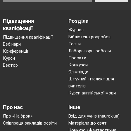
Підвищення
Розділи
кваліфікації
Журнал
Бібліотека розробок
Підвищення кваліфікації
Тести
Вебінари
Лабораторні роботи
Конференції
Проєкти
Курси
Конкурси
Вектор
Олімпіади
Штучний інтелект для
вчителів
Курси англійської мови
Про нас
Інше
Про «На Урок»
Вхід для учнів (naurok.ua)
Співпраця закладів освіти
Матеріали до свят
Конкурс «Фантастична