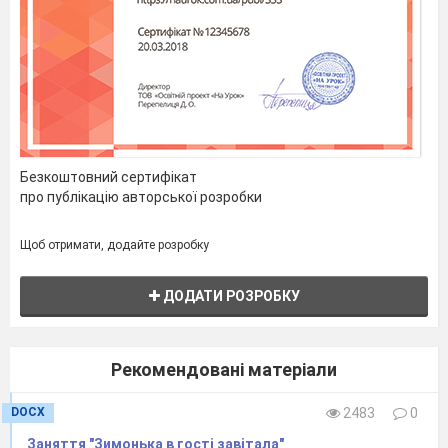
Ведуча:
Танцюйте, насолоджуйтесь,
відпочивайте, адже рух – це життя й енергія!
ОБЛАДНЕННЯ:
3. Стрічки – 2 шт.,стійки, ватман, гуаші,
4. газета
Безкоштовний сертифікат
про публікацію авторської розробки
Щоб отримати, додайте розробку
ДОДАТИ РОЗРОБКУ
Рекомендовані матеріали
DOCX
2483
0
Заняття "Зимонька в гості завітала"