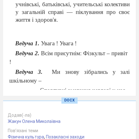
учнівські, батьківські, учительські колективи
у загальній справі — піклування про своє
життя і здоров'я.
Ведуча 1.
Увага ! Увага !
Ведуча 2.
Всім присутнім: Фізкульт – привіт
!
Ведуча 3.
Ми знову зібрались у залі
шкільному –
Спортивні змагання чергові у нас.
Сьогодні команди у батлі зійдуться
DOCX
Цікаво і весело буде весь час
Додав(-ла)
Ведуча 1.
Команди
ж бо наші такі
Жакун Олена Миколаївна
симпатичні
Пов’язані теми
Фізична культура
,
Позакласні заходи
У дружбі зі спортом у школі