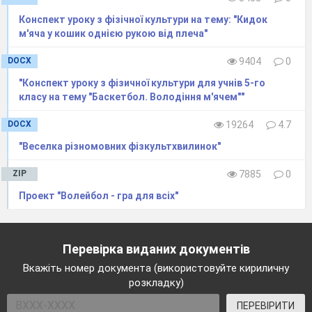
Конспект уроку з фізічної культури на тему: "Кидок
м'яча у кошик однiєю рукою вiд плеча"
DOCX
9404
0
"Конспект уроку з фізичної культури для учнів 5-го
класу на тему "Баскетбол. Володіння м'ячем""
DOCX
19264
4.7
"Веселка різномовних фізкультхвилинок"
ZIP
7885
0
Проект "Волейбол - гра для всіх"
Перевірка виданих документів
Вкажіть номер документа (використовуйте кириличну
розкладку)
ПЕРЕВІРИТИ