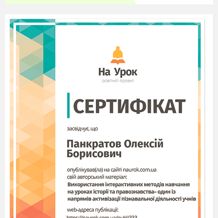
«Веселі перебіжки»
Танц
ює
м спино
ю
один до одного
тримаючи
сь за
чиєсь
в
ухо
тримаючи
сь за руки
тримаючи
сь за ноги
«Перетанцюєм»
(на газеті, яка складається)
«Мій шедевр на згадку»
(команда малює малюнок
тільки
долоньками або пальцями)
«Майстер клас»
(виконання вальса, польки, танго…)
Нагородження.