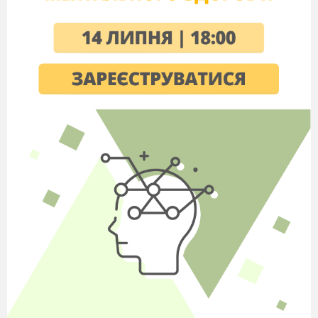
команди)
Розминка
(враховується артистизм)
Танцювати тільки
очима
я
зиком
обличчям
т
і
льк
и
голово
ю
т
і
льк
и
пальц
я
ми рук
кистями рук
руками до локтей
т
і
льк
и
руками
т
і
льк
и
руками и голово
ю
т
і
льк
и
в
и
ше пояса
вс
і
м т
і
лом
я
к можн
а
в
и
ше п
і
дн
і
ма
ючи
ноги