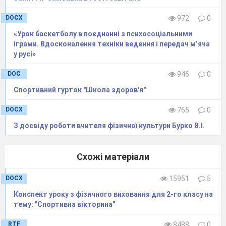
DOCX
972
0
«Урок баскетболу в поєднанні з психосоціальними
іграми. Вдосконалення техніки ведення і передач м’яча
у русі»
DOC
946
0
Спортивний гурток "Школа здоров'я"
DOCX
765
0
З досвіду роботи вчителя фізичної культури Бурко В.І.
Схожі матеріали
DOCX
15951
5
Конспект уроку з фізичного виховання для 2-го класу на
тему: "Спортивна вікторина"
RTF
8488
0