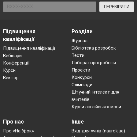
25,4*3=76,2(мм)
ПЕРЕВІРИТИ
Підвищення
Розділи
кваліфікації
Журнал
Бібліотека розробок
Підвищення кваліфікації
Тести
Вебінари
Лабораторні роботи
Конференції
Проєкти
Курси
Конкурси
Вектор
Олімпіади
Штучний інтелект для
вчителів
Курси англійської мови
Про нас
Інше
Про «На Урок»
Вхід для учнів (naurok.ua)