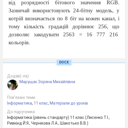
від розрядності бітового значення RGB.
Зазвичай використовують 24-бітну модель, у
котрій визначається по 8 біт на кожен канал, і
тому кількість градацій дорівнює 256, що
дозволяє закодувати 2563 = 16 777 216
кольорів.
Колірна модель RGB призначена сприймати,
представляти та відображати зображення в
DOCX
електронних системах, таких як телебачення та
Додав(-ла)
комп'ютери, хоча її також застосовували у
Марущак Зоряна Михайлівна
традиційній фотографії. Вже до електронного
віку, модель RGB мала за собою серйозну
Пов’язані теми
теорію, засновану на сприйнятті кольорів
Інформатика
,
11 клас
,
Матеріали до уроків
людиною.
До підручника
Інформатика (рівень стандарту) 11 клас (Лисенко Т.І.,
Три головних кольори утворюють ще три
Ривкінд Й.Я., Чернікова Л.А., Шакотько В.В.)