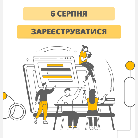
RGB — апаратно-залежний простір кольорів
Типово приладами із RGB-входом є
кольоровий телевізор і відеокамера, сканер і
цифровий фотоапарат.
Переваги моделі:
1)Апаратна близькість із монітором,
сканером, проектором, іншими пристроями;
2)Велика колірна гама, близька до
можливостей людського зору;
3)Доступність багатьох функцій обробки
зображення (фільтрів) у програмах растрової
графіки;
4)Невеликий (порівняно з моделлю CMYK)