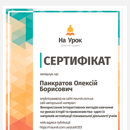
обсяг, проте ширший спектр кольорів.
Недоліки:
Збереження імовірності помилки
відображення кольорів на екрані монітора —
невідповідно до кольорів, отриманих у
результаті кольоропроби.
Охарактеризуйте фільтри виділення
границь зображень «Find
Edges»(виділення країв).
Фільтр «Find Edges».
Результат застосування фільтра Find Edges
(Виділити контури) нагадує малюнок,
зроблений кольоровими олівцями. У цього
фільтра немає параметрів, тому після вибору