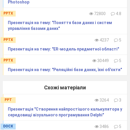
Photoshop
(Непрозорість) в палітрі Layers (Шари) для
PPTX
72800
4.8
шару з ефектом.
Презентація на тему: "Поняття бази даних і систем
На
управління базами даних"
PPTX
4237
5
Презентація на тему: "ER-модель предметної області"
PPTX
30449
5
Презентація на тему: "Реляційні бази даних, їхні об'єкти"
Схожі матеріали
PPT
3264
3
Презентація "Створення найпростішого калькулятора у
середовищі візуального програмування Delphi"
зображеннях нижче можна наочно побачити
DOCX
3486
5