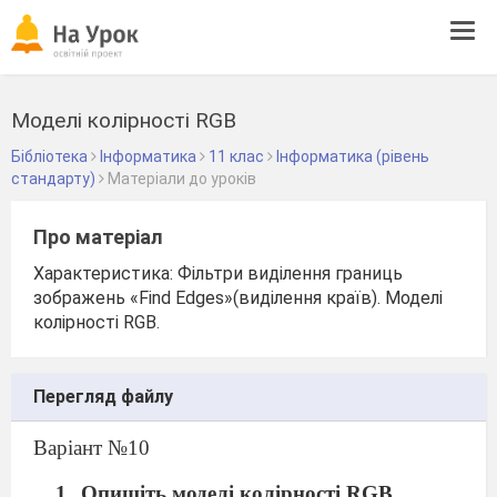
Tog
navi
Моделі колірності RGB
Бібліотека
Інформатика
11 клас
Інформатика (рівень
стандарту)
Матеріали до уроків
Про матеріал
Характеристика: Фільтри виділення границь
зображень «Find Edges»(виділення країв). Моделі
колірності RGB.
Перегляд файлу
Варіант №10
Опишіть моделі колірності RGB