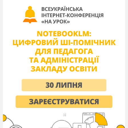
вдасться виміряти величину електричного струму, що
пройшов через електроліт певної відомої концентрації і
порівняти з величиною струму, що пройшов через сік
овочів і фруктів, можливо, можна буде судити про
концентрацію нітратів у сільгосппродукції.
Тому об’єктом нашого дослідження ми вибрали
азотні добрива, які будучи нітратами, є проміжною
ланкою в утворенні нітритів, токсичних речовин для
людини і тварин. І мета роботи - виміряти вміст нітратів
в овочах і фруктах, використовуючи закон Ома для
ділянки кола.
Ця мета передбачає наступні завдання:
1) вивчити роль нітратів у житті рослин і визначити їх
вплив на здоров’я людини
;
2) розглянути принцип електролітичної дисоціації
розчинів даних солей та їх електропровідність в
залежності від концентрації
;
3) провести вимірювання сили струму, що пройшов
через електроліт відомої концентрації і порівняти з
величиною струму, що пройшов через сік овочів та
фруктів
;
4) проаналізувати отримані результати і припустити
використання даного методу вимірювання на практиці.
Роль сполук азоту в житті рослин