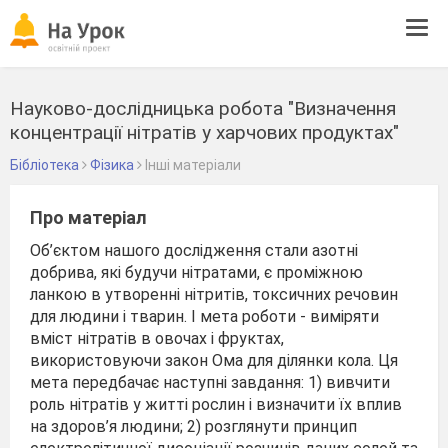
Tog
navi
Науково-дослідницька робота "Визначення
концентрації нітратів у харчових продуктах"
Бібліотека
Фізика
Інші матеріали
Про матеріал
Об’єктом нашого дослідження стали азотні
добрива, які будучи нітратами, є проміжною
ланкою в утворенні нітритів, токсичних речовин
для людини і тварин. І мета роботи - виміряти
вміст нітратів в овочах і фруктах,
використовуючи закон Ома для ділянки кола. Ця
мета передбачає наступні завдання: 1) вивчити
роль нітратів у житті рослин і визначити їх вплив
на здоров’я людини; 2) розглянути принцип