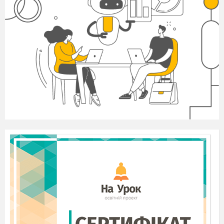
та його вплив на здоров’я людини.
Азот - це один з самих найважливіших хімічних
елементів в житті рослин, оскільки він необхідний для
синтезу амінокислот, з яких утворюються білки. Азот
отримує рослина з ґрунту у вигляді мінеральних
азотних солей (нітратних і аміачних).
Добрива - органічні та мінеральні речовини, що
містять елементи живлення рослин (N, Р, К) -
породжують екологічну тривогу там, де їх застосування
не збалансовано або виконується з порушенням
показань і регламентів.
Інтенсивне застосування в багатьох регіонах
азотних і калійних добрив призвело до появи проблеми
нітратів, що забруднюють харчові продукти.
Спостерігається різкий стрибок концентрації їх у
сільськогосподарській продукції в нашій країні. Верхня
межа норми нітратів на одну людину в день,
встановлена Всесвітньою організацією охорони
здоров’я (ВООЗ), дорівнює 325мг. При вживанні
екологічно чистих продуктів людина в добу без шкоди
для здоров’я споживає приблизно 100 - 200мг нітратів,
причому 60 - 70% - з овочами, а 10 - 20% - з водою. У
зерні, ягодах, фруктах, м’ясі, рибі нітратів мало. Якщо ж
продукція вирощена на «переудобренних» нітратами