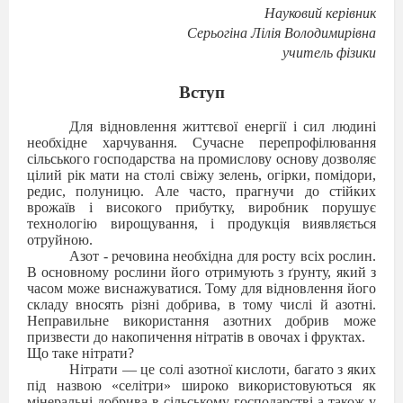
Науковий керівник
Серьогіна Лілія Володимирівна
учитель фізики
Вступ
Для відновлення життєвої енергії і сил людині
необхідне харчування. Сучасне перепрофілювання
сільського господарства на промислову основу дозволяє
цілий рік мати на столі свіжу зелень, огірки, помідори,
редис, полуницю. Але часто, прагнучи до стійких
врожаїв і високого прибутку, виробник порушує
технологію вирощування, і продукція виявляється
отруйною.
Азот - речовина необхідна для росту всіх рослин.
В основному рослини його отримують з ґрунту, який з
часом може виснажуватися. Тому для відновлення його
складу вносять різні добрива, в тому числі й азотні.
Неправильне використання азотних добрив може
призвести до накопичення нітратів в овочах і фруктах.
Що таке нітрати?
Нітрати — це солі азотної кислоти, багато з яких
під назвою «селітри» широко використовуються як
мінеральні добрива в сільському господарстві а також у