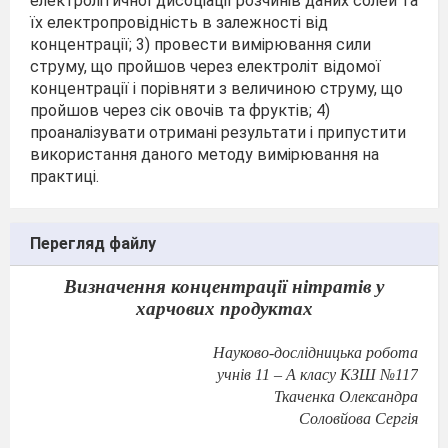
електролітичної дисоціації розчинів даних солей та
їх електропровідність в залежності від
концентрації; 3) провести вимірювання сили
струму, що пройшов через електроліт відомої
концентрації і порівняти з величиною струму, що
пройшов через сік овочів та фруктів; 4)
проаналізувати отримані результати і припустити
використання даного методу вимірювання на
практиці.
Перегляд файлу
Визначення концентрації нітратів у
харчових продуктах
Науково-дослідницька робота
учнів 11 – А класу КЗШ №117
Ткаченка Олександра
Соловйова Сергія