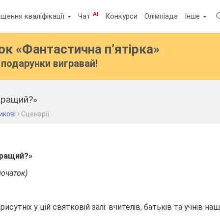
AI
щення кваліфікації
Чат
Конкурси
Олімпіада
Інше
бок
«Фантастична п’ятірка»
подарунки вигравай!
кращий?»
икові
Сценарії
кращий?»
початок)
 присутніх у цій святковій залі: вчителів, батьків та учнів на