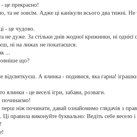
 - це прекрасно!
о, та не зовсім. Адже ці канікули всього два тижні. Не т
і - це чудово.
та не дуже. За стільки днів жодної крижинки, ні однієї 
аєш, ні на лижах не покатаєшся.
к ...
овніше що?
е відсвяткуєш. А ялинка - подивися, яка гарна! іграшк
то ялинки - це веселі ігри, забави, розваги.
и починаємо!
, перш ніж починати, давай ознайомимо глядачів з пра
. Ці правила виконуйте буквально: Ведіть себе весело і
!
е!