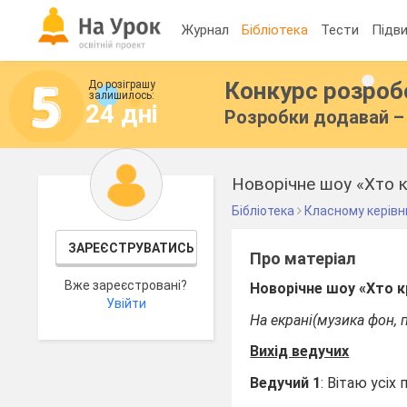
Журнал
Бібліотека
Тести
Підви
Конкурс розро
До розіграшу
залишилось:
24 дні
Розробки додавай – 
Новорічне шоу «Хто 
Бібліотека
Класному керівн
ЗАРЕЄСТРУВАТИСЬ
Про матеріал
Вже зареєстровані?
Новорічне шоу «Хто 
Увійти
На екрані(музика фон, 
Вихід ведучих
Ведучий 1
: Вітаю усіх