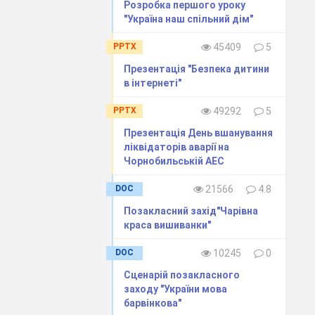
Розробка першого уроку
"Україна наш спільний дім"
PPTX
45409
5
Презентація "Безпека дитини
в інтернеті"
PPTX
49292
5
к
Презентація День вшанування
ліквідаторів аварії на
Чорнобильській АЕС
ж
DOC
21566
4.8
Позакласний захід"Чарівна
краса вишиванки"
DOC
10245
0
ніша половина
Сценарій позакласного
заходу "України мова
барвінкова"
вітом.