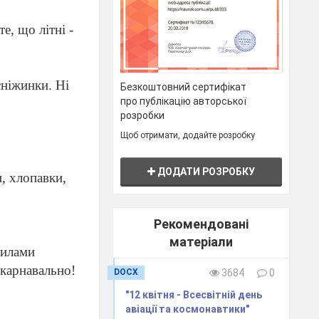
е, що літні -
сніжинки. Ні
Безкоштовний сертифікат
про публікацію авторської
розробки
Щоб отримати, додайте розробку
ДОДАТИ РОЗРОБКУ
и, хлопавки,
Рекомендовані
матеріали
вилами
 карнавально!
DOCX
3684
0
"12 квітня - Всесвітній день
авіації та космонавтики"