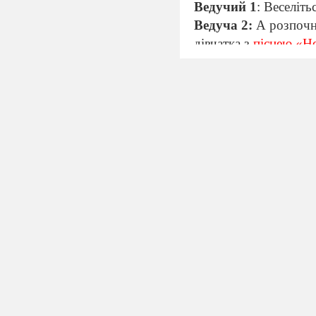
Ведучий 1
: Веселіть
Ведуча 2:
А розпочн
дівчатка з
піснею «Н
1.-- Що ти робиш?
2-- Вітаюся з гляда
1--. Для чого вітат
так як я : «Добрий д
2--
( сміється)
То та
Як це ти себе по
з мене.
Друзі,3 Новим роком
Він ступає на поріг,
У жи,тті вам всім б
Тільки радісних дорі
2--Ага! Зрозумів.Я 
Новим роком всіх в