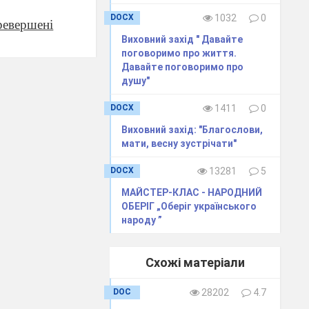
DOCX
1032
0
ревершені
Виховний захід " Давайте
поговоримо про життя.
Давайте поговоримо про
душу"
DOCX
1411
0
азом. Ось
Виховний захід: "Благослови,
мати, весну зустрічати"
ри приклад
DOCX
13281
5
МАЙСТЕР-КЛАС - НАРОДНИЙ
ОБЕРІГ „Оберіг українського
народу ”
Схожі матеріали
DOC
28202
4.7