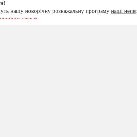
ся!
уть нашу новорічну розважальну програму
наші непе
оворічна казка»
.
чами. А що?
ися з кожним за руку коли можна привітатися зі всіма р
ень шановне панство!».
ке панство ,як ти пані
водиш? Забув ,що ми ведучі новорічного шоу «Хто Бе
 вас вітаю!
ажаю
г!
виправлюсь: «Доброго дня, друзі, батьки, вчителі!
ітаю Щастя й