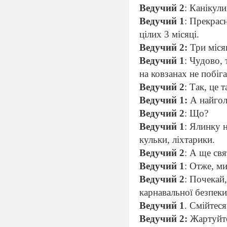
Ведучий 2
: Канікули
Ведучий 1
: Прекрасн
цілих 3 місяці.
Ведучий 2:
Три місяц
Ведучий 1
: Чудово, 
на ковзанах не побіг
Ведучий 2
: Так, це та
Ведучий 1:
А найгол
Ведучий 2
: Що?
Ведучий 1
: Ялинку н
кульки, ліхтарики.
Ведучий 2
: А ще свя
Ведучий 1
: Отже, м
Ведучий 2
: Почекай
карнавальної безпеки
Ведучий 1
. Смійтеся
Ведучий 2:
Жартуйт