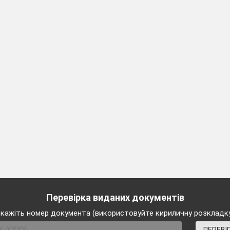
едставимо наших учасників.До святкової зали 
егантніші, найталановитіші дівчатка нашої школи.Зустр
ошу під шалені оплески зустріти на
ртивніших хлопців нашої школи. Зустрічайте:
 треба.
курс і тут не обійтися без суворих
та справедливих су
розважальне шоу.
Конкурс 1 Збери літери
 можна і розпочинати. Перший наш конкурс називаєтьс
ТЕРИ».
 що хлопці проти не будуть , якщо першими почнуть на
Перевірка виданих документів
 реквізит. 4 гравців із вашої команди отримують по 2 
кажіть номер документа (використовуйте кириличну розкладк
тання, дівчата їх відгадують і вибудовують слово з літ