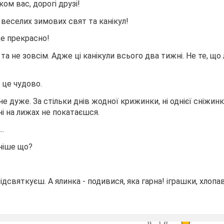
ком вас, дорогі друзі!
 веселих зимових свят та канікул!
 це прекрасно!
 та не зовсім. Адже ці канікули всього два тижні. Не те, що лі
- це чудово.
 не дуже. За стільки днів жодної крижинки, ні однієї сніжинки
ні на лижах не покатаєшся.
..
ніше що?
відсвяткуєш. А ялинка - подивися, яка гарна! іграшки, хлопа