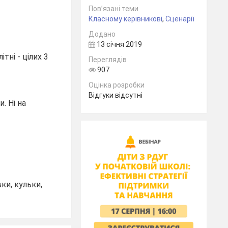
Пов’язані теми
Класному керівникові
,
Сценарії
Додано
13 січня 2019
тні - цілих 3
Переглядів
907
Оцінка розробки
Відгуки відсутні
. Ні на
вки, кульки,