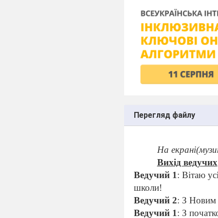
Перегляд файлу
На екрані(музи
Вихід ведучих
Ведучий 1
: Вітаю ус
школи!
Ведучий 2
: З Новим 
Ведучий 1
: З початк