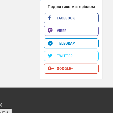
запрошуються
Поділитись матеріалом
ічайте:
FACEBOOK
ймудріших,
VIBER
ддей
.Доброго
TELEGRAM
TWITTER
GOOGLE+
я
ші дівчатка.
літери на
у)
ер, які
в них