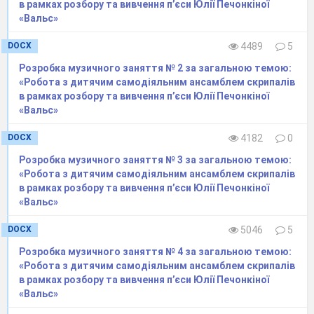
пристроями, добрим освітленням;
в рамках розбору та вивчення п’єси Юлії Печонкіної
- інструменти, деталі, документацію розміщують
«Вальс»
на відстані витягнутої руки, при цьому предмети,
DOCX
4489
5
якими робітник користується частіше, ставлять
ближче;
Розробка музичного заняття № 2 за загальною темою:
- все, що береться лівою рукою, повинно бути з
«Робота з дитячим самодіяльним ансамблем скрипалів
ліва, а правою - справа;
в рамках розбору та вивчення п’єси Юлії Печонкіної
- не можна класти інструмент один на один або
«Вальс»
розкидати його; всі точні вимірювальні
DOCX
4182
0
інструменти слід зберігати в футлярах; напилки,
свердла, мітчики та інший різальний інструмент не
Розробка музичного заняття № 3 за загальною темою:
обхідно укладати на дерев'яні підставки гак, щоб
«Робота з дитячим самодіяльним ансамблем скрипалів
запобігти їх пошкодженню;
в рамках розбору та вивчення п’єси Юлії Печонкіної
- креслення, інструкції, поради та іншу
«Вальс»
документацію потрібно розміщати на видному
DOCX
5046
5
місці, щоб було зручно ними користуватися;
технологічна оснастка повинна відповідати
Розробка музичного заняття № 4 за загальною темою:
вимогам охорони праці.
«Робота з дитячим самодіяльним ансамблем скрипалів
в рамках розбору та вивчення п’єси Юлії Печонкіної
«Вальс»