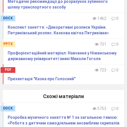
Методичні рекомендації до розрахунок зупинного
шляху транспортного засобу
Слюсарні роботи
- це обробка металів у
холодному чи нагрітому стані за допомогою різник
DOCX
1462
0
інструментів , шляхом припасування деталей і
Конспект заняття: «Декоративні розписи України.
вузлів , монтажно-демонтажної роботи. Слюсарні
Петриківський розпис. Казкова квітка Петриківки»
роботи складаються з таких операцій: розмітки,
рубання, вирівнювання і гнуття, різання,
PPTX
731
0
обпилювання, свердління, зенкування і
розвертання отворів, нарізування різьби,
Профорієнтаційний матеріал: Навчання у Ніжинському
державному університеті імені Миколи Гоголя
шабрування і притирання, паяння і лудіння,
склеювання, клепання, запресування і
PDF
723
0
випресування деталей.
Презентація "Казка про Голосний"
Робоче місце слюсаря повинно відповідати таким
Схожі матеріали
вимогам:
- верстат має бути міцним, стійким, покритим
DOCX
5753
0
листовим матеріалом з бортами, що запобігають
падінню дрібних деталей, з ящиками для
Розробка музичного заняття № 1 за загальною темою:
зберігання інструментів, лещатами, захисними
«Робота з дитячим самодіяльним ансамблем скрипалів