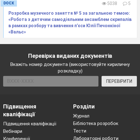
DOCX
5038
5
Розробка музичного заняття № 5 за загальною темою:
«Робота з дитячим самодіяльним ансамблем скрипалів
в рамках розбору та вивчення п’єси Юлії Печонкіної
«Вальс»
Нещасні випадки на виробництві
- удари,
поранення — називають виробничим
травматизмом, що найчастіше відбувається з
двох причин: внаслідок недостатнього засвоєння
Перевірка виданих документів
працюючими виробничих навичок і відсутності
Вкажіть номер документа (використовуйте кириличну
необхідного досвіду в поводженні з
розкладку)
інструментами та обладнанням, через
невиконання правил безпечної праці та правил
ПЕРЕВІРИТИ
внутрішнього розпорядку.
Основними умовами безпечної роботи при
Підвищення
Розділи
виконанні слюсарних операцій
є - правильна
кваліфікації
організація робочого місця, користування лише
Журнал
справним інструментом, суворе дотримання
Бібліотека розробок
Підвищення кваліфікації
виробничої дисципліни та вимог безпеки.
Тести
Вебінари
Лабораторні роботи
Конференції