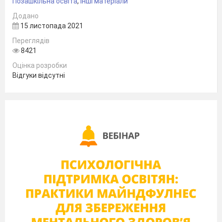
Позашкільна освіта
,
Інші матеріали
Розробив:
май
Додано
15 листопада 2021
Мих
Переглядів
8421
Оцінка розробки
Відгуки відсутні