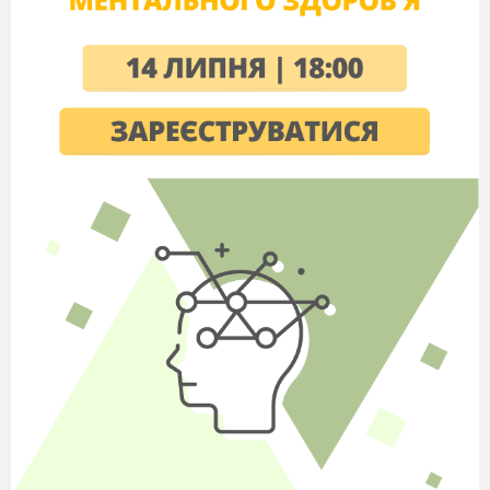
Анотація
Загальний напрям якісної зміни
сільськогосподарської техніки полягає у
впровадженні нових технологій в
машинобудуванні, збільшенні її потужності,
швидкості, вантажопідйомності. Ця тенденція
розвивається швидше, ніж створення й освоєння
виробництвом в промислових масштабах
матеріалів, які були б достатньо технологічними,
відповідали сучасним вимогам.
Сьогодні причину значних грошових затрат
на експлуатацію техніки у багатьох випадках
можна пояснити неякісним виконанням слюсарно-
ремонтних робіт, передчасним спрацюванням
деталей і спряжень. Без правильно організованого,
високоякісного ремонту неможливо раціонально
використовувати машинно-тракторний парк,
своєчасно виконувати роботи на полях і фермах,
підвищити продуктивність праці. Крім цього, в
результаті ремонту відновлюється технічний