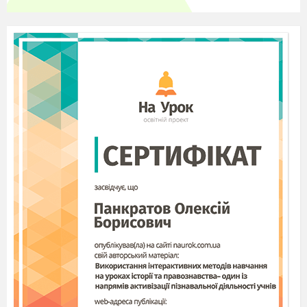
ресурс машини, збільшується загальний строк її
служби в господарстві, що також знижує
собівартість робіт.
Щоб забезпечити високопродуктивне
використання техніки, механізатори повинні
досконало знати нові машини і передову
технологію сільськогосподарського виробництва.
Тому особливу увагу слід звернути на підготовку
спеціалістів з ремонту техніки. Так, тракторист-
машиніст з кваліфікацією слюсаря по ремонту
сільськогосподарської техніки повинен володіти
значним обсягом знань з матеріалознавства,
будови, виготовлення, ремонту й експлуатації
машин, організації сільськогосподарського
виробництва , мати навики практичної роботи по
слюсарно-механічній справі, технічному
обслуговуванню і ремонту техніки.