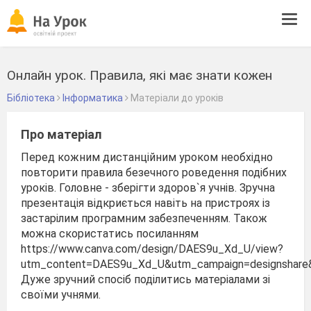
Tog
navi
Онлайн урок. Правила, які має знати кожен
Бібліотека
Інформатика
Матеріали до уроків
Про матеріал
Перед кожним дистанційним уроком необхідно
повторити правила безечного роведення подібних
уроків. Головне - зберігти здоров`я учнів. Зручна
презентація відкриється навіть на пристроях із
застарілим програмним забезпеченням. Також
можна скористатись посиланням
https://www.canva.com/design/DAES9u_Xd_U/view?
utm_content=DAES9u_Xd_U&utm_campaign=designshare&u
Дуже зручний спосіб поділитись матеріалами зі
своїми учнями.