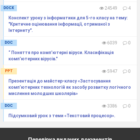
DOCX
24549
4
Конспект уроку з інформатики для 5-го класу на тему:
"Критичне оцінювання інформації, отриманої з
Інтернету".
DOC
6039
0
“ Поняття про комп’ютерні віруси. Класифікація
комп’ютерних вірусів."
PPT
5947
0
Презентація до майстер-класу «Застосування
комп’ютерних технологій як засобу розвитку логічного
мислення молодших школярів»
DOC
3386
0
Підсумковий урок з теми «Текстовий процесор».
Перевірка виданих документів