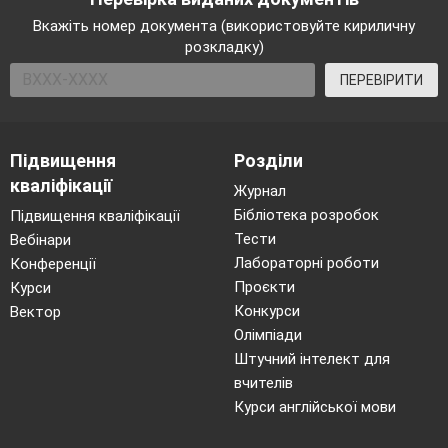
Вкажіть номер документа (використовуйте кириличну
розкладку)
ПЕРЕВІРИТИ
Підвищення
Розділи
кваліфікації
Журнал
Бібліотека розробок
Підвищення кваліфікації
Тести
Вебінари
Лабораторні роботи
Конференції
Проєкти
Курси
Конкурси
Вектор
Олімпіади
Штучний інтелект для
вчителів
Курси англійської мови