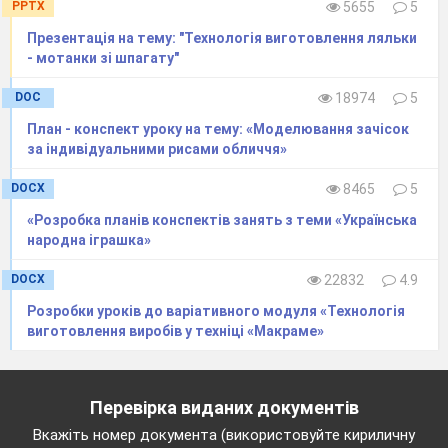
PPTX
5655
5
Презентація на тему: "Технологія виготовлення ляльки
- мотанки зі шпагату"
DOC
18974
5
План - конспект уроку на тему: «Моделювання зачісок
за індивідуальними рисами обличчя»
DOCX
8465
5
«Розробка планів конспектів занять з теми «Українська
Заповнити заяву на
народна іграшка»
переказ готівки
DOCX
22832
4.9
Розробки уроків до варіативного модуля «Технологія
виготовлення виробів у техніці «Макраме»
https://learningapps.org/8036110
Перевірка виданих документів
Вкажіть номер документа (використовуйте кириличну