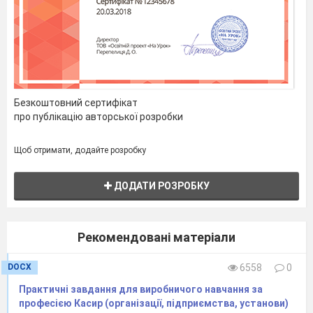
Вибрати відповідні
складові частини ВКО
Безкоштовний сертифікат
про публікацію авторської розробки
Щоб отримати, додайте розробку
https://learningapps.org/7
ДОДАТИ РОЗРОБКУ
Рекомендовані матеріали
DOCX
6558
0
Практичні завдання для виробничого навчання за
професією Касир (організації, підприємства, установи)