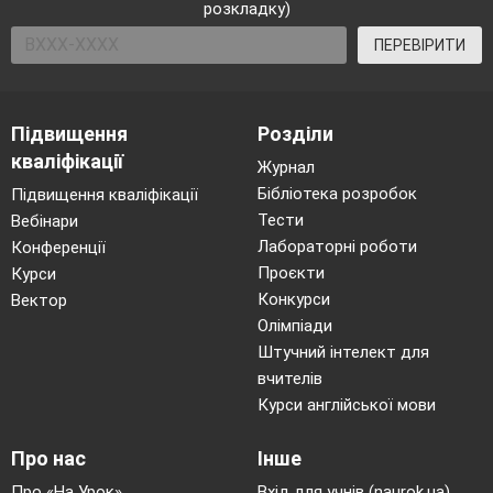
розкладку)
ПЕРЕВІРИТИ
Підвищення
Розділи
кваліфікації
Журнал
Оплата праці
Бібліотека розробок
Підвищення кваліфікації
Тести
Вебінари
працівників
Лабораторні роботи
Конференції
Проєкти
Курси
Конкурси
Вектор
Олімпіади
Штучний інтелект для
вчителів
Курси англійської мови
Про нас
Інше
Про «На Урок»
Вхід для учнів (naurok.ua)