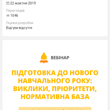
22 жовтня 2019
Визначити залишок грошових
Переглядів
коштів в касі за 1 жовтня
1046
Оцінка розробки
Відгуки відсутні
https://learningapps.org/79