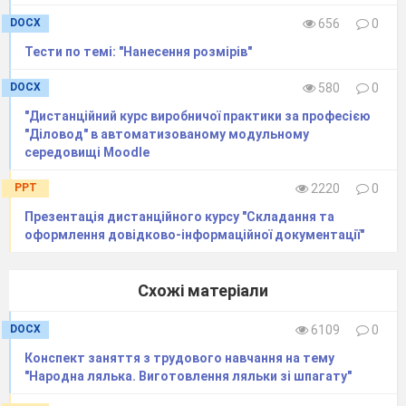
DOCX
656
0
Тести по темі: "Нанесення розмірів"
DOCX
580
0
"Дистанційний курс виробничої практики за професією
"Діловод" в автоматизованому модульному
середовищі Moodle
PPT
2220
0
Презентація дистанційного курсу "Складання та
Встанови послідовність
оформлення довідково-інформаційної документації"
оформлення ВКО
Схожі матеріали
DOCX
6109
0
https://learningapps.org/7
Конспект заняття з трудового навчання на тему
"Народна лялька. Виготовлення ляльки зі шпагату"