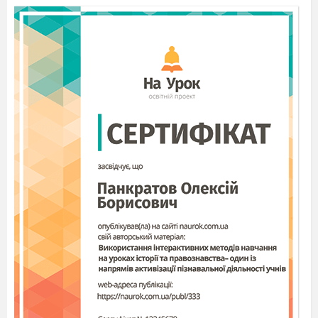
Встанови послідовність
оформлення ПКО
https://learningapps.org/7