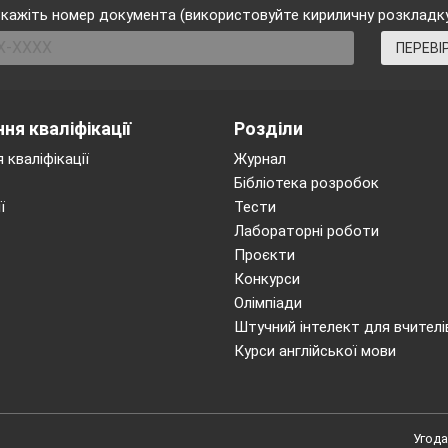
кажіть номер документа (використовуйте кириличну розкладк
ПЕРЕВІ
чку посміхався?
то одягаться?
ня кваліфікації
Розділи
 кваліфікації
Журнал
Бібліотека розробок
хто робив?
ї
Тести
Лабораторні роботи
Проєкти
 хто не мив?
Конкурси
Олімпіади
ку готувався. Хто?
Штучний інтелект для вчителі
Курси англійської мови
не вмивався хто?
Угода