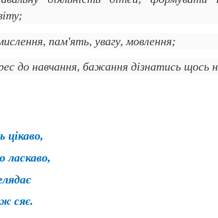
віту;
мислення, пам'ять, увагу, мовлення;
рес до навчання, бажання дізнатись щось н
ь цікаво,
о ласкаво,
глядає
аж сяє.