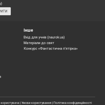
у)
РИТИ
Інше
Вхід для учнів (naurok.ua)
Матеріали до свят
Конкурс «Фантастична п’ятірка»
в
 користувача
|
Умови користування
|
Політика конфіденційності