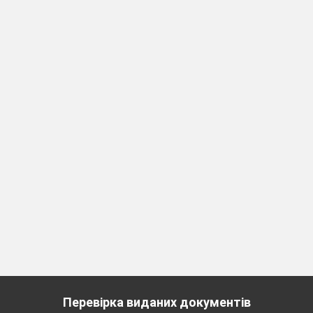
 сказати прошу, що потрібно взяти?...Зошит
 альбомі всім допоможуть…олівці!
вці, щоб знали, ми складемо…
у пеналі.
ит і буквар. Хто до школи йде?...школяр!
фель ви складете. А як школярі готувались 
 «Я – не я»
грати – треба вам відповідати.
Перевірка виданих документів
ці хто піднявся?