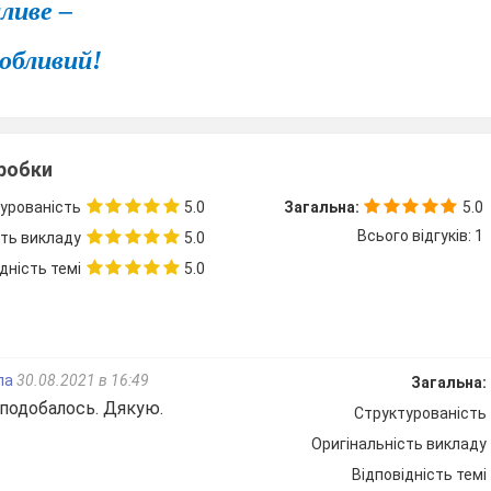
нливе –
собливий!
 число? Місяць? Рік?
 дату на хмаринках на дошці біля сонечка.
зробки
ній день особливий?
урованість
5.0
Загальна:
5.0
Всього відгуків: 1
сть викладу
5.0
ерця вітаю вас з цим особливим святковим 
дність темі
5.0
ласники, мої любі діти!
шли нині в перший клас.
ла
30.08.2021 в 16:49
Загальна:
 будете і радіти,
подобалось. Дякую.
Структурованість
Оригінальність викладу
кожен день і час.
Відповідність темі