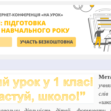
Мет
учн
слі
«шко
авальну діяльність дітей, формувати 