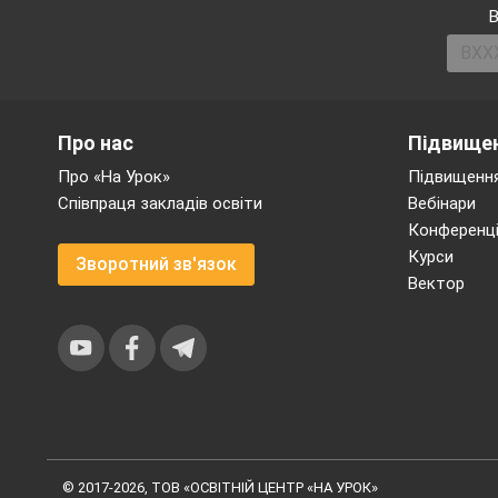
В
А хто соне
Не хотів х
Про нас
Підвищен
Про «На Урок»
Підвищення
Співпраця закладів освіти
Вебінари
А зарядку 
Конференці
Курси
Зворотний зв'язок
Вектор
Свої ручки
Добре зран
А ще досі 
© 2017-2026, ТОВ «ОСВІТНІЙ ЦЕНТР «НА УРОК»