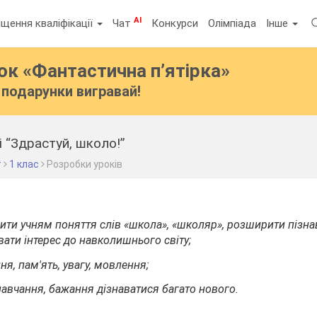
AI
щення кваліфікації
Чат
Конкурси
Олімпіада
Інше
бок
«Фантастична п’ятірка»
подарунки вигравай!
і “Здрастуй, школо!”
т
1 клас
Розробки уроків
ити учням поняття слів «школа», «школяр», розширити пізна
увати інтерес до навколишнього світу;
ня, пам'ять, увагу, мовлення;
навчання, бажання дізнаватися багато нового.