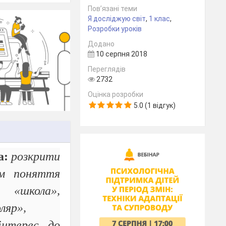
Пов’язані теми
Я досліджую світ
,
1 клас
,
Розробки уроків
Додано
10 серпня 2018
Переглядів
2732
Оцінка розробки
5.0 (1 відгук)
а:
розкрити
ям поняття
в «школа»,
ляр»,
інтерес до