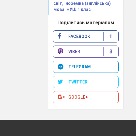
світ, іноземна (англійська)
!
мова. НУШ 1 клас
Поділитись матеріалом
1
FACEBOOK
3
VIBER
до свята?
TELEGRAM
TWITTER
GOOGLE+