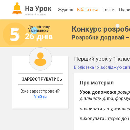
Журнал
Бібліотека
Тести
Підви
Конкурс розро
До розіграшу
залишилось:
26 днів
Розробки додавай – 
Перший урок у 1 клас
Бібліотека
Я досліджую сві
ЗАРЕЄСТРУВАТИСЬ
Про матеріал
Вже зареєстровані?
Урок допоможе
розкр
Увійти
діяльність дітей, форм
розвивати уяву, мислен
виховувати інтерес до 