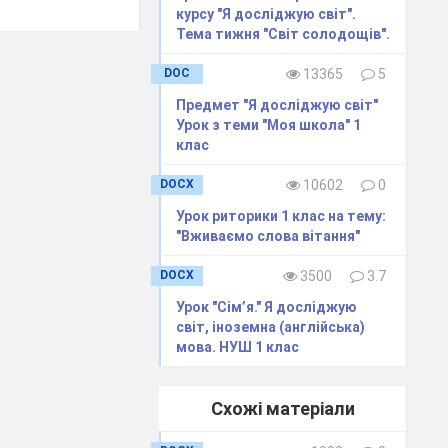
курсу "Я досліджую світ".
Тема тижня "Світ солодощів".
DOC
13365
5
Предмет "Я досліджую світ"
Урок з теми "Моя школа" 1
клас
DOCX
10602
0
Урок риторики 1 клас на тему:
кав вас на
"Вживаємо слова вітання"
оріг Країни
DOCX
3500
3.7
нь, школяр.
Урок "Сім’я." Я досліджую
світ, іноземна (англійська)
сь на учнів,
мова. НУШ 1 клас
и: чепурні,
Я впевнена:
Схожі матеріали
сі ми разом