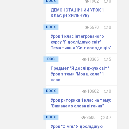
DOCX
1902
0
ДЕМОНСТАЦІЙНИЙ УРОК 1
КЛАС (Н.ХИЛЬЧУК)
лічні
медалі
DOCX
5670
0
Урок 1 клас інтегрованого
курсу "Я досліджую світ".
Тема тижня "Світ солодощів".
DOC
13365
5
Предмет "Я досліджую світ"
Урок з теми "Моя школа" 1
наші малюки
клас
DOCX
10602
0
Урок риторики 1 клас на тему:
 перевіримо
"Вживаємо слова вітання"
DOCX
3500
3.7
Урок "Сім’я." Я досліджую