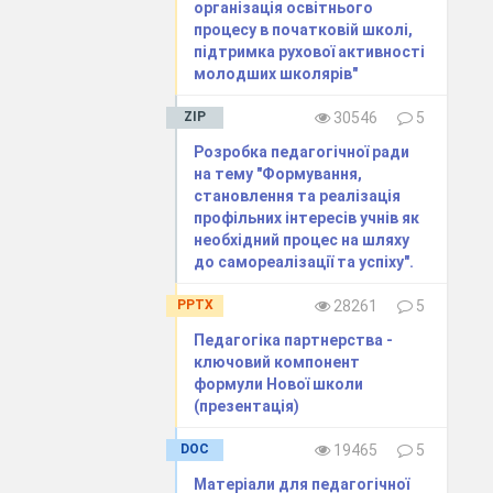
організація освітнього
процесу в початковій школі,
підтримка рухової активності
молодших школярів"
ZIP
30546
5
Розробка педагогічної ради
на тему "Формування,
становлення та реалізація
профільних інтересів учнів як
необхідний процес на шляху
до самореалізації та успіху".
PPTX
28261
5
Педагогіка партнерства -
ключовий компонент
формули Нової школи
(презентація)
DOC
19465
5
Матеріали для педагогічної