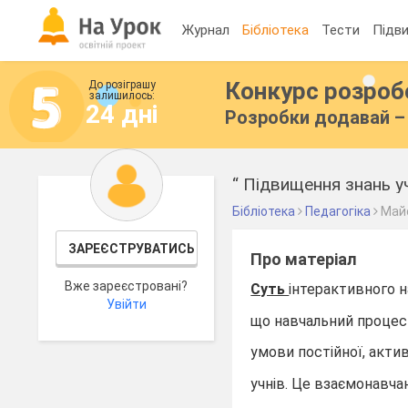
Журнал
Бібліотека
Тести
Підви
Конкурс розро
До розіграшу
залишилось:
24 дні
Розробки додавай – 
“ Підвищення знань у
Бібліотека
Педагогіка
Май
ЗАРЕЄСТРУВАТИСЬ
Про матеріал
Вже зареєстровані?
Суть
інтерактивного н
Увійти
що навчальний процес
умови постійної, актив
учнів. Це взаємонавчан