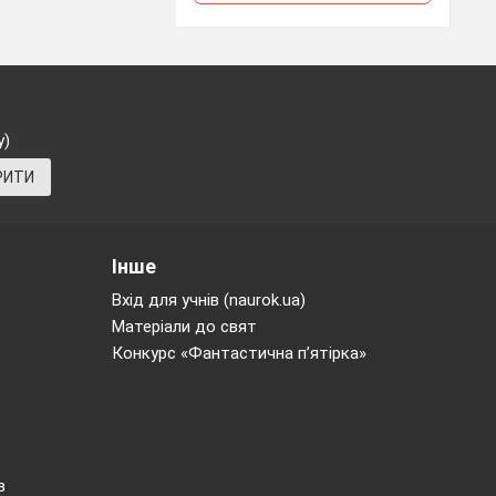
у)
РИТИ
Інше
Вхід для учнів (naurok.ua)
Матеріали до свят
Конкурс «Фантастична п’ятірка»
в