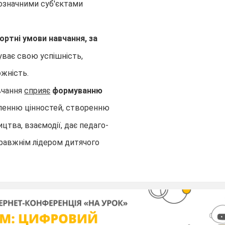
нозначними суб'єктами
ртні умови навчання, за
уває свою успішність,
жність.
вчання
сприяє
формуванню
бленню цінностей, створенню
цтва, взаємодії, дає педаго-
правжнім лідером дитячого