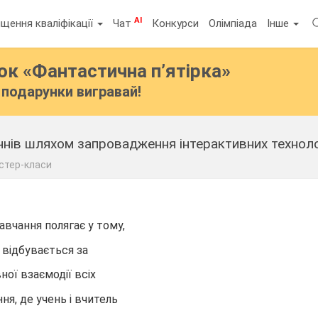
AI
щення кваліфікації
Чат
Конкурси
Олімпіада
Інше
бок
«Фантастична п’ятірка»
подарунки вигравай!
чнів шляхом запровадження інтерактивних технолог
стер-класи
авчання полягає у тому,
 відбувається за
ної взаємодії всіх
ня, де учень і вчитель