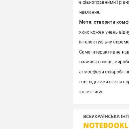
є рівноправними і рів
навчання.
Мета:
створити комфо
яких кожен учень відч
інтелектуальну спромо
Саме інтерактивне на
навичок і вмінь, виро
атмосфери співробітни
гові підстави стати с
колективу.