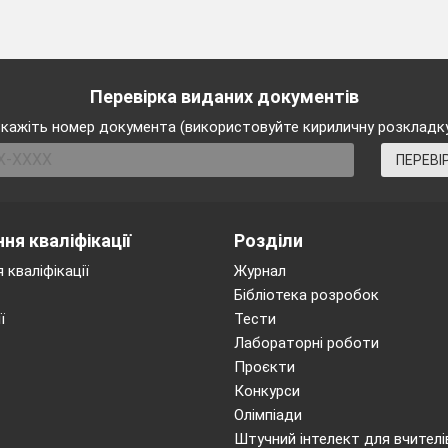
Перевірка виданих документів
кажіть номер документа (використовуйте кириличну розкладк
ПЕРЕВІ
ня кваліфікації
Розділи
 кваліфікації
Журнал
Бібліотека розробок
ї
Тести
Лабораторні роботи
Проєкти
Конкурси
Олімпіади
Штучний інтелект для вчителі