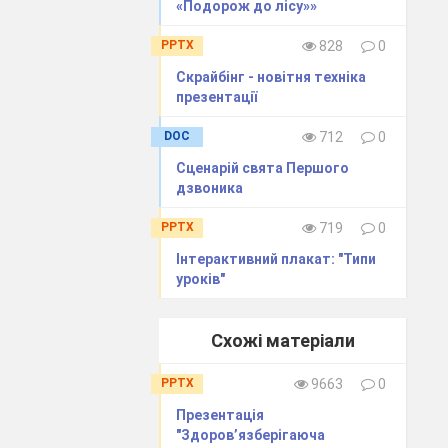
«Подорож до лісу»»
PPTX
828
0
Скрайбінг - новітня техніка
презентації
DOC
712
0
Сценарій свята Першого
дзвоника
PPTX
719
0
Інтерактивний плакат: "Типи
уроків"
Схожі матеріали
PPTX
9663
0
Презентація
"Здоров’язберігаюча