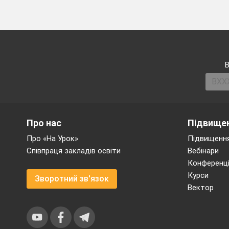
В
Про нас
Підвищен
Про «На Урок»
Підвищення
Співпраця закладів освіти
Вебінари
Конференці
Курси
Зворотний зв'язок
Вектор