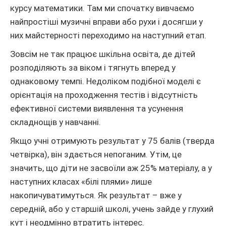
курсу математики. Там ми спочатку вивчаємо
найпростіші музичні вправи або рухи і досягши у
них майстерності переходимо на наступний етап.
Зовсім не так працює шкільна освіта, де дітей
розподіляють за віком і тягнуть вперед у
однаковому темпі. Недоліком подібної моделі є
орієнтація на проходження тестів і відсутність
ефективної системи виявлення та усунення
складнощів у навчанні.
Якщо учні отримують результат у 75 балів (тверда
четвірка), він здається непоганим. Утім, це
значить, що діти не засвоїли аж 25% матеріалу, а у
наступних класах «білі плями» лише
накопичуватимуться. Як результат – вже у
середній, або у старшій школі, учень зайде у глухий
кут і неодмінно втратить інтерес.