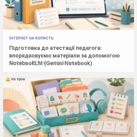
ІНТЕРНЕТ НА КОРИСТЬ
Підготовка до атестації педагога:
впорядковуємо матеріали за допомогою
NotebookLM (Gemini Notebook)
29 липня
Читати: 14 хвилини