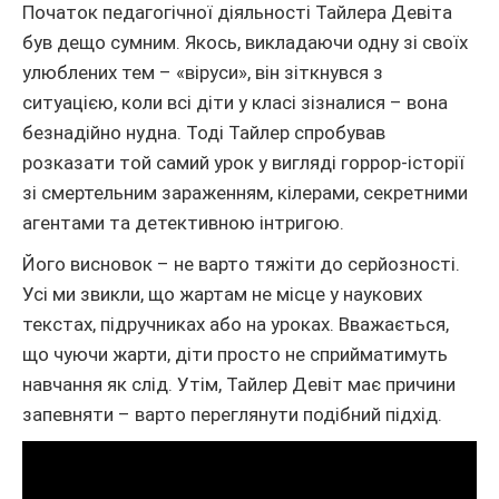
Початок педагогічної діяльності Тайлера Девіта
був дещо сумним. Якось, викладаючи одну зі своїх
улюблених тем – «віруси», він зіткнувся з
ситуацією, коли всі діти у класі зізналися – вона
безнадійно нудна. Тоді Тайлер спробував
розказати той самий урок у вигляді горрор-історії
зі смертельним зараженням, кілерами, секретними
агентами та детективною інтригою.
Його висновок – не варто тяжіти до серйозності.
Усі ми звикли, що жартам не місце у наукових
текстах, підручниках або на уроках. Вважається,
що чуючи жарти, діти просто не сприйматимуть
навчання як слід. Утім, Тайлер Девіт має причини
запевняти – варто переглянути подібний підхід.