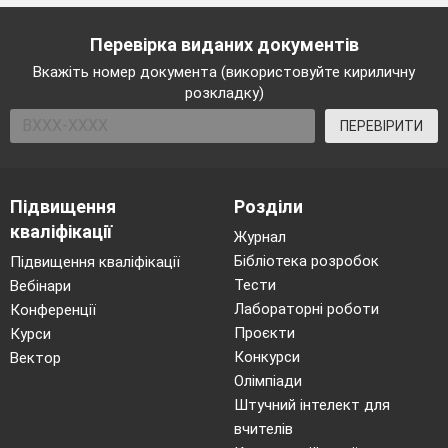
Перевірка виданих документів
Вкажіть номер документа (використовуйте кириличну
розкладку)
ПЕРЕВІРИТИ
Підвищення
Розділи
кваліфікації
Журнал
Бібліотека розробок
Підвищення кваліфікації
Тести
Вебінари
Лабораторні роботи
Конференції
Проєкти
Курси
Конкурси
Вектор
Олімпіади
Штучний інтелект для
вчителів