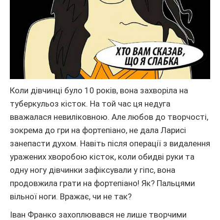
Коли дівчинці було 10 років, вона захворіла на
туберкульоз кісток. На той час ця недуга
вважалася невиліковною. Але любов до творчості,
зокрема до гри на фортепіано, не дала Ларисі
занепасти духом. Навіть після операції з видалення
уражених хворобою кісток, коли обидві руки та
одну ногу дівчинки зафіксували у гіпс, вона
продовжила грати на фортепіано! Як? Пальцями
вільної ноги. Вражає, чи не так?
Іван Франко захоплювався не лише творчими