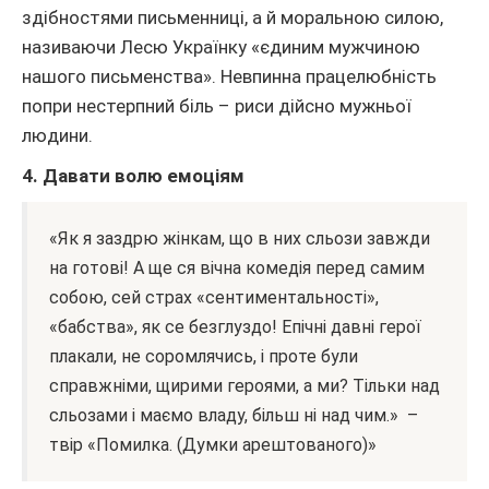
здібностями письменниці, а й моральною силою,
називаючи Лесю Українку «єдиним мужчиною
нашого письменства». Невпинна працелюбність
попри нестерпний біль – риси дійсно мужньої
людини.
4. Давати волю емоціям
«Як я заздрю жінкам, що в них сльози завжди
на готові! А ще ся вічна комедія перед самим
собою, сей страх «сентиментальності»,
«бабства», як се безглуздо! Епічні давні герої
плакали, не соромлячись, і проте були
справжніми, щирими героями, а ми? Тільки над
сльозами і маємо владу, більш ні над чим.» –
твір «Помилка. (Думки арештованого)»