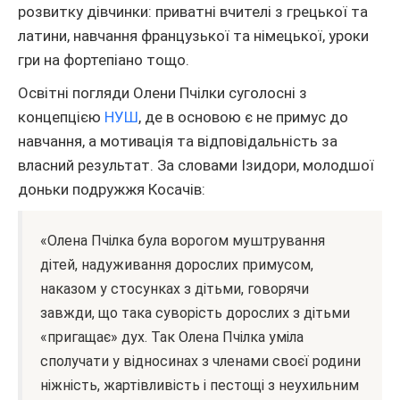
розвитку дівчинки: приватні вчителі з грецької та
латини, навчання французької та німецької, уроки
гри на фортепіано тощо.
Освітні погляди Олени Пчілки суголосні з
концепцією
НУШ
, де в основою є не примус до
навчання, а мотивація та відповідальність за
власний результат. За словами Ізидори, молодшої
доньки подружжя Косачів:
«‎Олена Пчілка була ворогом муштрування
дітей, надуживання дорослих примусом,
наказом у стосунках з дітьми, говорячи
завжди, що така суворість дорослих з дітьми
«‎пригащає»‎ дух. Так Олена Пчілка уміла
сполучати у відносинах з членами своєї родини
ніжність, жартівливість і пестощі з неухильним