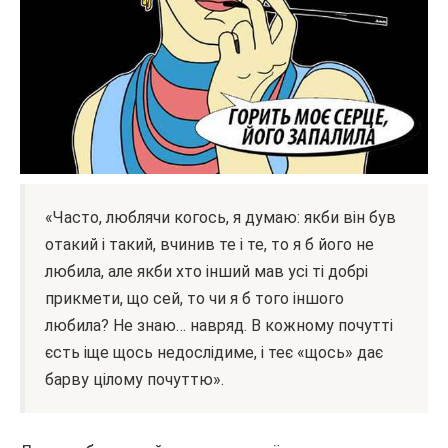
«Часто, люблячи когось, я думаю: якби він був
отакий і такий, вчинив те і те, то я б його не
любила, але якби хто інший мав усі ті добрі
прикмети, що сей, то чи я б того іншого
любила? Не знаю… навряд. В кожному почутті
єсть іще щось недослідиме, і теє «щось» дає
барву цілому почуттю».