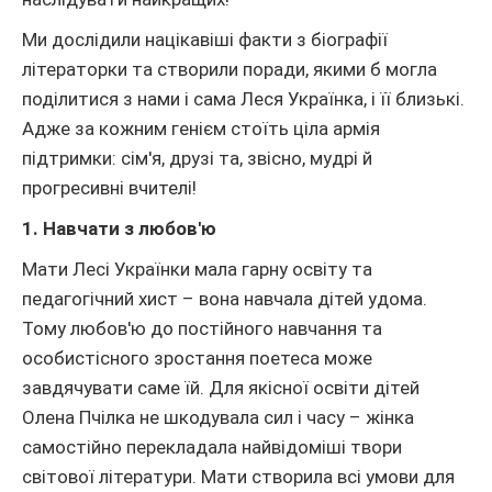
Ми дослідили націкавіші факти з біографії
літераторки та створили поради, якими б могла
поділитися з нами і сама Леся Українка, і її близькі.
Адже за кожним генієм стоїть ціла армія
підтримки: сім'я, друзі та, звісно, мудрі й
прогресивні вчителі!
1. Навчати з любов'ю
Мати Лесі Українки мала гарну освіту та
педагогічний хист – вона навчала дітей удома.
Тому любов'ю до постійного навчання та
особистісного зростання поетеса може
завдячувати саме їй. Для якісної освіти дітей
Олена Пчілка не шкодувала сил і часу – жінка
самостійно перекладала найвідоміші твори
світової літератури. Мати створила всі умови для