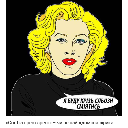
«Contra spem spero» – чи не найвідоміша лірика