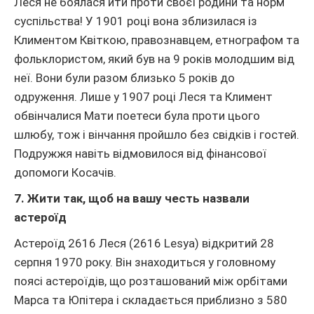
Леся не боялася йти проти своєї родини та норм
суспільства! У 1901 році вона зблизилася із
Климентом Квіткою, правознавцем, етнографом та
фольклористом, який був на 9 років молодшим від
неї. Вони були разом близько 5 років до
одруження. Лише у 1907 році Леся та Климент
обвінчалися Мати поетеси була проти цього
шлюбу, тож і вінчання пройшло без свідків і гостей.
Подружжя навіть відмовилося від фінансової
допомоги Косачів.
7. Жити так, щоб на вашу честь назвали
астероїд
Астероїд 2616 Леся (2616 Lesya) відкритий 28
серпня 1970 року. Він знаходиться у головному
поясі астероїдів, що розташований між орбітами
Марса та Юпітера і складається приблизно з 580