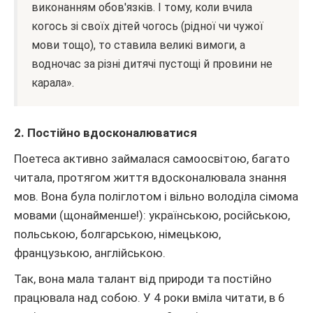
виконанням обов'язків. І тому, коли вчила
когось зі своїх дітей чогось (рідної чи чужої
мови тощо), то ставила великі вимоги, а
водночас за різні дитячі пустощі й провини не
карала».‎
2. Постійно вдосконалюватися
Поетеса активно займалася самоосвітою, багато
читала, протягом життя вдосконалювала знання
мов. Вона була поліглотом і вільно володіла сімома
мовами (щонайменше!): українською, російською,
польською, болгарською, німецькою,
французькою, англійською.
Так, вона мала талант від природи та постійно
працювала над собою. У 4 роки вміла читати, в 6