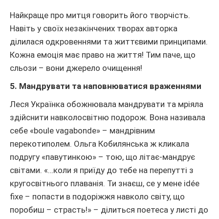
Найкраще про митця говорить його творчість.
Навіть у своїх незакінчених творах авторка
ділилася одкровеннями та життєвими принципами.
Кожна емоція має право на життя! Тим паче, що
сльози – вони джерело очищення!
5. Мандрувати та наповнюватися враженнями
Леся Українка обожнювала мандрувати та мріяла
здійснити навколосвітню подорож. Вона називала
себе «boule vagabonde» – мандрівним
перекотиполем. Ольга Кобилянська ж кликала
подругу «павутинкою» – тою, що літає-мандрує
світами. «…коли я приїду до тебе на перепутті з
кругосвітнього плаванія. Ти знаєш, се у мене idée
fixe – попасти в подоріжжя навколо світу, що
поробиш – страсть!» – ділиться поетеса у листі до