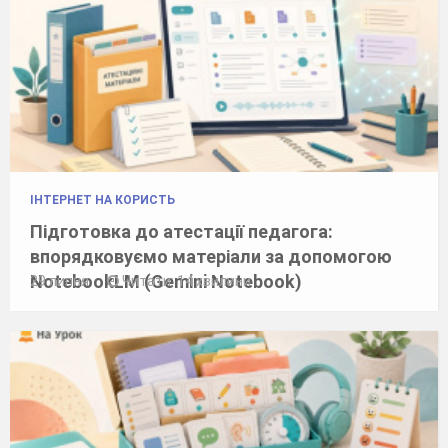
ІНТЕРНЕТ НА КОРИСТЬ
Підготовка до атестації педагога:
впорядковуємо матеріали за допомогою
NotebookLM (Gemini Notebook)
29 липня
Читати: 14 хвилини