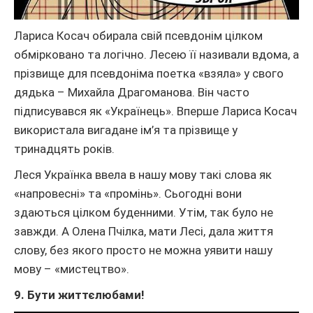
Лариса Косач обирала свій псевдонім цілком
обмірковано та логічно. Лесею її називали вдома, а
прізвище для псевдоніма поетка «взяла» у свого
дядька – Михайла Драгоманова. Він часто
підписувався як «Українець». Вперше Лариса Косач
використала вигадане ім’я та прізвище у
тринадцять років.
Леся Українка ввела в нашу мову такі слова як
«напровесні» та «промінь». Сьогодні вони
здаються цілком буденними. Утім, так було не
завжди. А Олена Пчілка, мати Лесі, дала життя
слову, без якого просто не можна уявити нашу
мову – «мистецтво».
9. Бути життєлюбами!