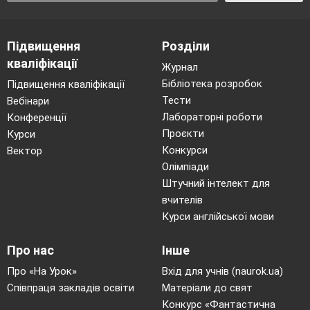
Підвищення
Розділи
кваліфікації
Журнал
Бібліотека розробок
Підвищення кваліфікації
Тести
Вебінари
Лабораторні роботи
Конференції
Проєкти
Курси
Конкурси
Вектор
Олімпіади
Штучний інтелект для
вчителів
Курси англійської мови
Про нас
Інше
Про «На Урок»
Вхід для учнів (naurok.ua)
Співпраця закладів освіти
Матеріали до свят
Конкурс «Фантастична