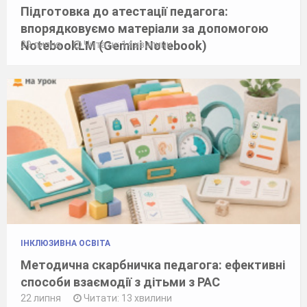
Підготовка до атестації педагога:
впорядковуємо матеріали за допомогою
NotebookLM (Gemini Notebook)
29 липня
Читати: 14 хвилини
ІНКЛЮЗИВНА ОСВІТА
Методична скарбничка педагога: ефективні
способи взаємодії з дітьми з РАС
22 липня
Читати: 13 хвилини