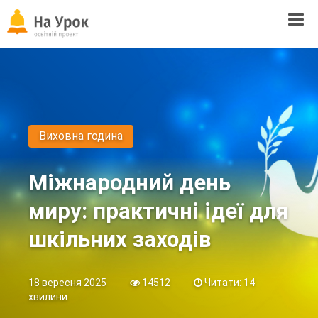
Tog
navi
Виховна година
Міжнародний день
миру: практичні ідеї для
шкільних заходів
18 вересня 2025
14512
Читати: 14
хвилини