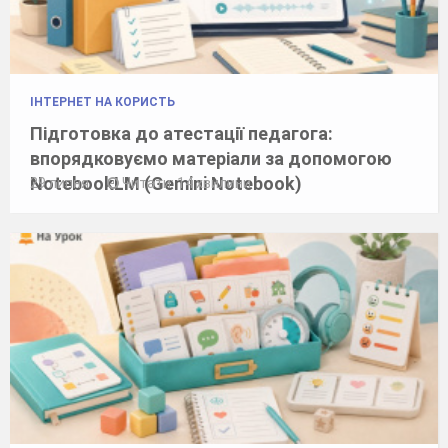
ІНТЕРНЕТ НА КОРИСТЬ
Підготовка до атестації педагога:
впорядковуємо матеріали за допомогою
NotebookLM (Gemini Notebook)
29 липня
Читати: 14 хвилини