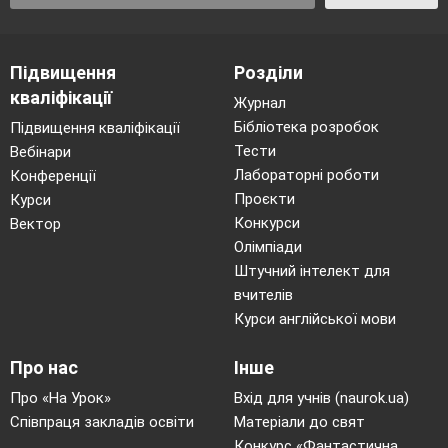
Підвищення
Розділи
кваліфікації
Журнал
Бібліотека розробок
Підвищення кваліфікації
Тести
Вебінари
Лабораторні роботи
Конференції
Проєкти
Курси
Конкурси
Вектор
Олімпіади
Штучний інтелект для
вчителів
Курси англійської мови
Про нас
Інше
Про «На Урок»
Вхід для учнів (naurok.ua)
Співпраця закладів освіти
Матеріали до свят
Конкурс «Фантастична