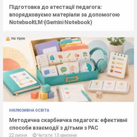
Підготовка до атестації педагога:
впорядковуємо матеріали за допомогою
NotebookLM (Gemini Notebook)
29 липня
Читати: 14 хвилини
ІНКЛЮЗИВНА ОСВІТА
Методична скарбничка педагога: ефективні
способи взаємодії з дітьми з РАС
22 липня
Читати: 13 хвилини