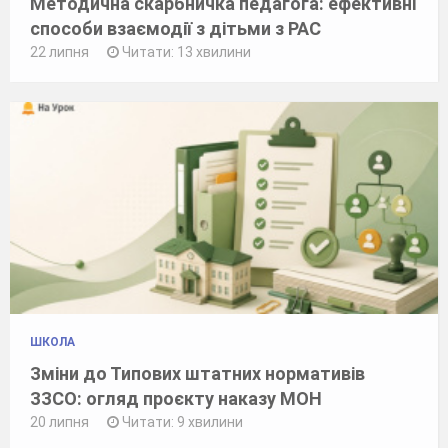
Методична скарбничка педагога: ефективні
способи взаємодії з дітьми з РАС
22 липня
Читати: 13 хвилини
ШКОЛА
Зміни до Типових штатних нормативів
ЗЗСО: огляд проєкту наказу МОН
20 липня
Читати: 9 хвилини