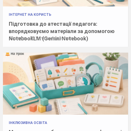
ІНТЕРНЕТ НА КОРИСТЬ
Підготовка до атестації педагога:
впорядковуємо матеріали за допомогою
NotebookLM (Gemini Notebook)
29 липня
Читати: 14 хвилини
ІНКЛЮЗИВНА ОСВІТА