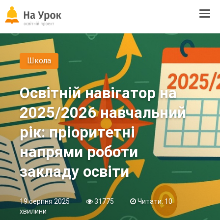
Tog
navi
Школа
Освітній навігатор на
2025/2026 навчальний
рік: пріоритетні
напрями роботи
закладу освіти
19 серпня 2025
31775
Читати: 10
хвилини