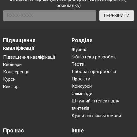
розкладку)
ПЕРЕВІРИТИ
Підвищення
Розділи
кваліфікації
Журнал
Бібліотека розробок
Підвищення кваліфікації
Тести
Вебінари
Лабораторні роботи
Конференції
Проєкти
Курси
Конкурси
Вектор
Олімпіади
Штучний інтелект для
вчителів
Курси англійської мови
Про нас
Інше