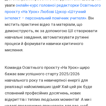
уваги
онлайн-курс головної редакторки Освітнього
проєкту «На Урок» Любові Цукор «Штучний
інтелект – персональний помічник учителя».
Він
містить практичні відео та матеріали, що
демонструють, як за допомогою ШІ створювати
навчальні завдання, автоматизувати рутинні
процеси й формувати навички критичного
мислення.
Команда Освітнього проєкту «На Урок» щиро
бажає вам успішного старту 2025/2026
навчального року та невичерпної енергії для
реалізації найсміливіших ідей! Хай цей рік буде
сповнений професійних досягнень, нових
відкриттів і теплих людських моментів! А ми і
надалі продовжимо працювати для вас, щоб