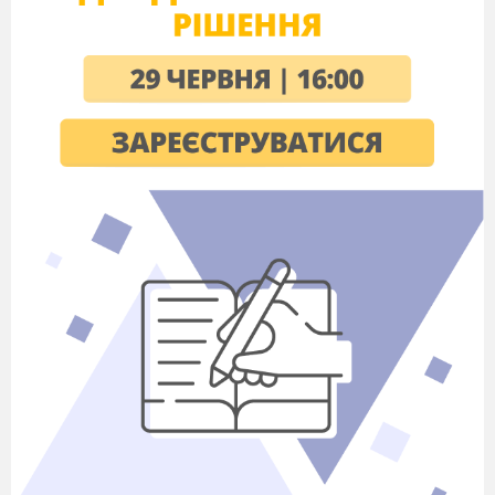
а) Ярослав Мудрий, б) Нестор, в) пр. Кирило і
Мефодій
5. Ієрогліфи –це
а) букви, б) схематичні зображення
предметів і понять, в) малюнки.
6. Піктограми – це
а) малюнкове письмо, б) алфавіт, в) букви.
7. Князь Святослав правив протягом
а) 972 – 983 рр., б) 1113 – 1125рр., в) 965 –
972 рр..
8. Установи, де зберігають, впорядковують
писемні пам҆ ятки – це
а) музеї, б) виставки, в) архіви.
9. Найбагатшими в Україні сховищами
документів є архіви
а) Києва і Львова, б) Одеси і Дніпра, в) Вінниці і
Умані.
10. Про якого князя йдеться: « Ходячи, як
пардус, багато воєн він чинив…»
а) Володимир Великий, б) Святослав, в) Олег.
11. Люди, які працюють в архівах називаються: