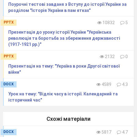
9. Ця подія сталася в
Поурочні тестові завданя з Вступу до історії України за
а) 1648 р., б) 1240 р., в) 1556р..
розділом "Історія України в пам ятках"
10. Перша Запорозька Січ утворена на острові:
а) Хортиця, б) Базавлук, в) Чортомлик.
PPTX
10832
5
11. У « Пісні про Байду» йдеться про
Презентація до уроку історії України "Українська
а) І. Мазепу, б) Д. Вишневецького, в) Самійла
революція та боротьба за збереження державності
Кішку.
(1917-1921 рр.)"
PPTX
2132
0
Презентація на тему: "Україна в роки Другої світової
війни"
DOCX
4589
4.3
Урок на тему: "Відлік часу в історії. Календарний та
історичний час"
Схожі матеріали
DOCX
5817
4.7