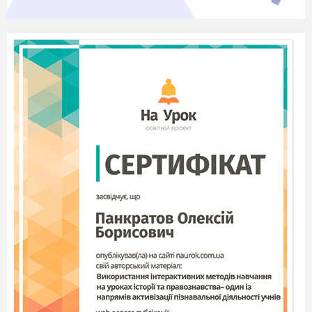
а) археологами, б) архівістами, в)
нумізматами.
Усні джерела історії.
Слово фольклор означає :