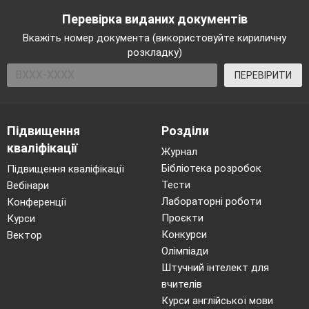
Перевірка виданих документів
Вкажіть номер документа (використовуйте кириличну
розкладку)
ПЕРЕВІРИТИ
Підвищення
Розділи
кваліфікації
Журнал
Бібліотека розробок
Підвищення кваліфікації
Тести
Вебінари
Лабораторні роботи
Конференції
Проєкти
Курси
Конкурси
Вектор
Олімпіади
Штучний інтелект для
вчителів
Курси англійської мови