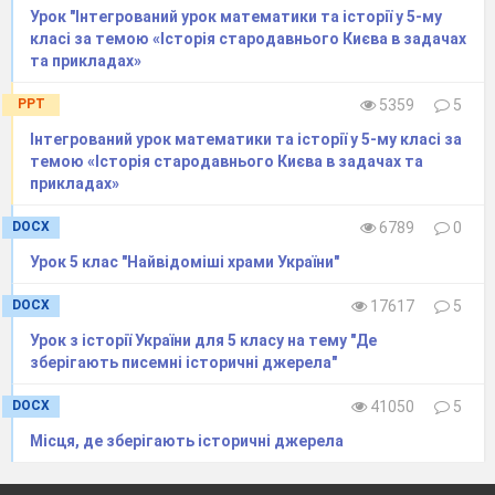
Урок "Інтегрований урок математики та історії у 5-му
класі за темою «Історія стародавнього Києва в задачах
та прикладах»
PPT
5359
5
Інтегрований урок математики та історії у 5-му класі за
темою «Історія стародавнього Києва в задачах та
прикладах»
DOCX
6789
0
Урок 5 клас "Найвідоміші храми України"
DOCX
17617
5
Урок з історії України для 5 класу на тему "Де
зберігають писемні історичні джерела"
DOCX
41050
5
Місця, де зберігають історичні джерела