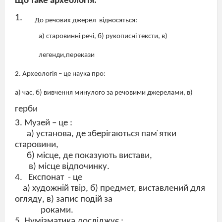
Що таке археологія.
До речових джерел
відносяться:
а) старовинні речі, б) рукописні тексти, в)
легенди,перекази
2. Археологія – це наука про:
а) час, б) вивчення минулого за речовими джерелами, в)
герби
3. Музей – це :
а) установа, де зберігаються пам҆ ятки
старовини,
б) місце, де показують вистави,
в) місце відпочинку.
4.
Експонат
- це
а) художній твір, б) предмет, виставлений для
огляду, в) запис подій за
роками.
5. Нумізматика досліджує :