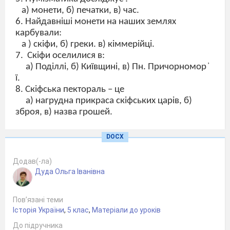
а) монети, б) печатки, в) час.
6. Найдавніші монети на наших землях
карбували:
а ) скіфи, б) греки. в) кіммерійці.
7.
Скіфи оселилися в:
а) Поділлі, б) Київщині, в) Пн. Причорномор ҆
ї.
8. Скіфська пектораль – це
а) нагрудна прикраса скіфських царів, б)
зброя, в) назва грошей.
9. Курган – це
а) будівля, б) місце поховання заможних
DOCX
скіфів, в) замок.
10. Скіфську пектораль було знайдено
Додав(-ла)
археологом
Дуда Ольга Іванівна
а) Б. Мозолевським, б) М . Грушевським, в)
П. Чубинським
Пов’язані теми
11.
За козацької доби на печатках
Історія України
,
5 клас
,
Матеріали до уроків
зображували:
А) шаблю, б) козака з мушкетом, в) тризуб.
До підручника