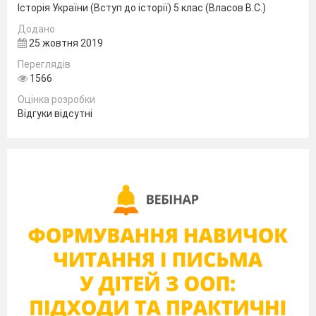
Історія України (Вступ до історії) 5 клас (Власов В.С.)
Додано
25 жовтня 2019
Переглядів
1566
Оцінка розробки
Відгуки відсутні
Писемні джерела історії.
Писемні джерела вивчають:
а) гроші, б) герби, в) тексти.
2. Чи завжди слід довіряти писемним
джерелам
а) так, б) ні
3. Графті – це
а) написи на папері, б) написи видряпані на
стінах давніх споруд, в) малюнок
4. Творцями слов҆ янської абетки є: