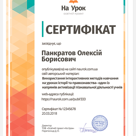
носовички в кишенях. Від нас жар та головний
біль, та саме головне – не має ліків! Що лікарі з
нами тільки не робили. Нас навіть заморозили,
але нам і це не шкодить.
Ковід
– Так, але правду люди кажуть, короля
прикрашає корона. І я король вірусів – Ковід
-19. Коли я прийшов всі стали говорити за
ШВЛ та переповненні реанімації. І я вразив
мільйони людей. Я зараз найважливіший. Ковід
– 19 – Король усього світу!
(Беруть кулю землі в руки.)
Ковід -
Ой, яке тут сприятливе середовище для
нашого розвитку. Скоро планета буде тільки
наша! Супер!
(Мелодія пісні)
Вірус – 1.
Атакуємо!