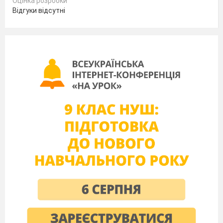
Оцінка розробки
Відгуки відсутні
помітна
Домівка людини – Земля наша рідна!
Планета велика, багата на диво.
Усе на ній є, щоб жити щасливо.
2 – а дівчина.
Цілющі сили несуть нашій землі
її ріки, озера і моря.
1 – а дівчина.
Поглянь: Яка чудова річка,
А над водою молода вербичка,
Яка ж чарівна краса!
І блищить ще вранішня роса.
2 – а дівчина.
Щось мені важко говорити.
Горло болить
(Кашляє
)
1 – а дівчина.
Так. І в мене щось в голові
запаморочилось. Напевне є температура? Я
себе геть погано почуваю.
2 – а дівчина.
Ой, ой, ой. Що сталося?