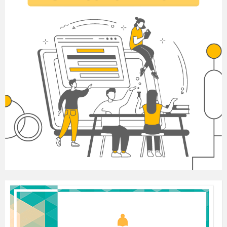
(Танець)
Ковід
– Ой, які молодці! Як гарно! Як мені це
подобається! Нас стає все більше і більше.
Скоро ми захватимо увесь світ. І я буду скрізь
головним. Прекрасно!
Тоді поширюємся далі!
Ковід
-
Ок.
Вірус – 1
-
Ок.
Вірус – 2 -
Ок.
2 – а дівчина.
А ви хто такі?
1 – а дівчина.
Звідки ви взялися?
(Мелодія – Віруси заполонили світ)
Вірус -1.
Ми віруси, легко поширюємся.
Переносимось повітряно-крапельним шляхом.
Вражаємо всіх без винятку. І від цього
отримуємо задоволення.
Вірус – 2.
Від нас людство кашляє і носить