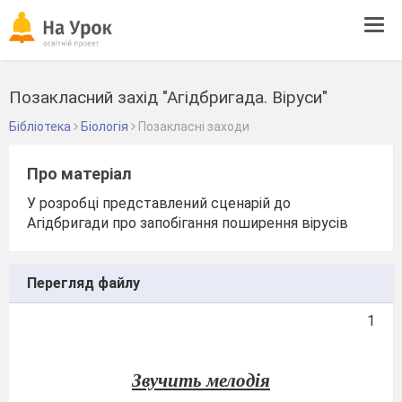
Tog
navi
Позакласний захід "Агідбригада. Віруси"
Бібліотека
Біологія
Позакласні заходи
Про матеріал
У розробці представлений сценарій до
Агідбригади про запобігання поширення вірусів
Перегляд файлу
1
Звучить мелодія